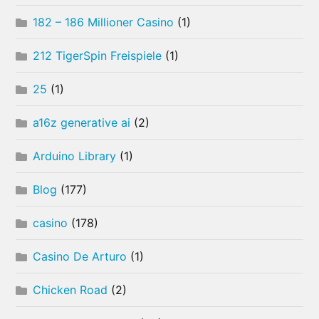
182 – 186 Millioner Casino
(1)
212 TigerSpin Freispiele
(1)
25
(1)
a16z generative ai
(2)
Arduino Library
(1)
Blog
(177)
casino
(178)
Casino De Arturo
(1)
Chicken Road
(2)