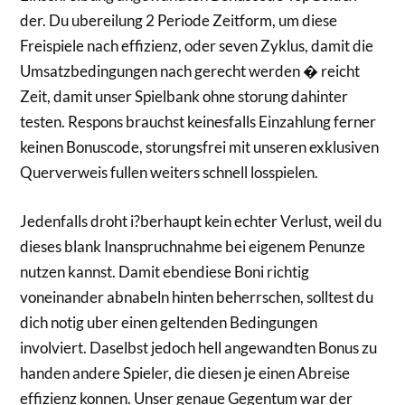
der. Du ubereilung 2 Periode Zeitform, um diese
Freispiele nach effizienz, oder seven Zyklus, damit die
Umsatzbedingungen nach gerecht werden � reicht
Zeit, damit unser Spielbank ohne storung dahinter
testen. Respons brauchst keinesfalls Einzahlung ferner
keinen Bonuscode, storungsfrei mit unseren exklusiven
Querverweis fullen weiters schnell losspielen.
Jedenfalls droht i?berhaupt kein echter Verlust, weil du
dieses blank Inanspruchnahme bei eigenem Penunze
nutzen kannst. Damit ebendiese Boni richtig
voneinander abnabeln hinten beherrschen, solltest du
dich notig uber einen geltenden Bedingungen
involviert. Daselbst jedoch hell angewandten Bonus zu
handen andere Spieler, die diesen je einen Abreise
effizienz konnen. Unser genaue Gegentum war der