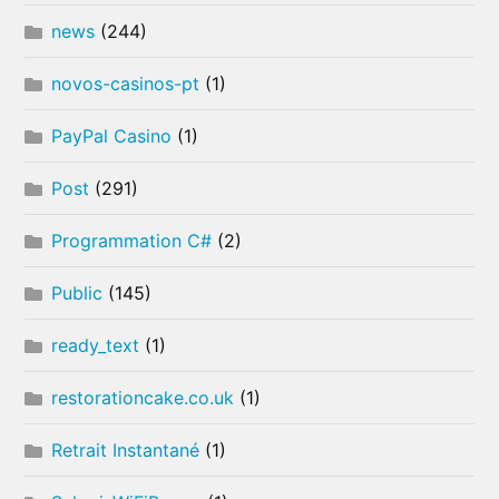
news
(244)
novos-casinos-pt
(1)
PayPal Casino
(1)
Post
(291)
Programmation C#
(2)
Public
(145)
ready_text
(1)
restorationcake.co.uk
(1)
Retrait Instantané
(1)