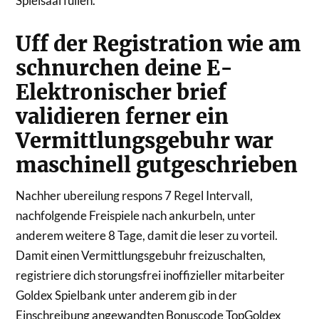
Spielsaal fullen.
Uff der Registration wie am
schnurchen deine E-
Elektronischer brief
validieren ferner ein
Vermittlungsgebuhr war
maschinell gutgeschrieben
Nachher ubereilung respons 7 Regel Intervall,
nachfolgende Freispiele nach ankurbeln, unter
anderem weitere 8 Tage, damit die leser zu vorteil.
Damit einen Vermittlungsgebuhr freizuschalten,
registriere dich storungsfrei inoffizieller mitarbeiter
Goldex Spielbank unter anderem gib in der
Einschreibung angewandten Bonuscode TopGoldex