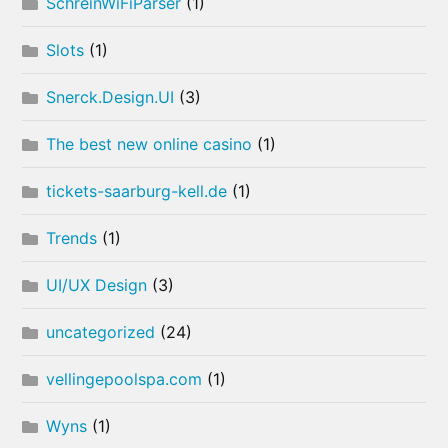
SchreinWiFiParser
(1)
Slots
(1)
Snerck.Design.UI
(3)
The best new online casino
(1)
tickets-saarburg-kell.de
(1)
Trends
(1)
UI/UX Design
(3)
uncategorized
(24)
vellingepoolspa.com
(1)
Wyns
(1)