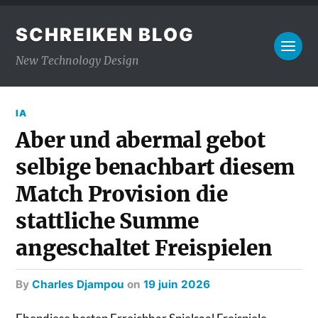
SCHREIKEN BLOG
New Technology Design
IA
Aber und abermal gebot
selbige benachbart diesem
Match Provision die
stattliche Summe
angeschaltet Freispielen
by
Charles Djampou
on
19 juin 2026