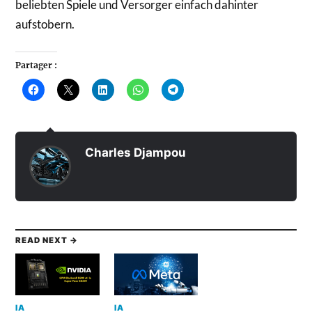
beliebten Spiele und Versorger einfach dahinter
aufstobern.
Partager :
Cliquez
Cliquer
Cliquez
Cliquez
Cliquez
pour
pour
pour
pour
pour
partager
partager
partager
partager
partager
sur
sur
sur
sur
sur
Facebook(ouvre
X(ouvre
LinkedIn(ouvre
WhatsApp(ouvre
Telegram(ouvre
dans
dans
dans
dans
dans
une
une
une
une
une
nouvelle
nouvelle
nouvelle
nouvelle
nouvelle
Charles Djampou
fenêtre)
fenêtre)
fenêtre)
fenêtre)
fenêtre)
READ NEXT →
IA
IA