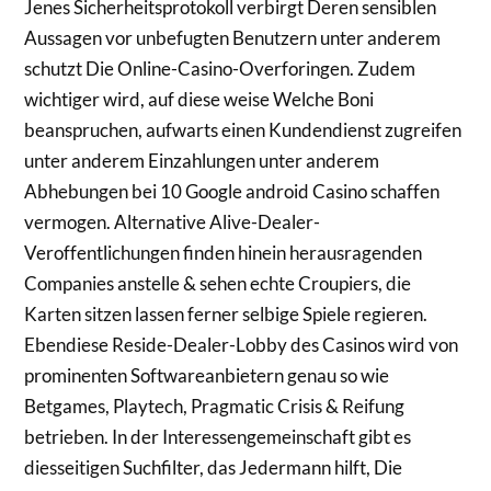
Jenes Sicherheitsprotokoll verbirgt Deren sensiblen
Aussagen vor unbefugten Benutzern unter anderem
schutzt Die Online-Casino-Overforingen. Zudem
wichtiger wird, auf diese weise Welche Boni
beanspruchen, aufwarts einen Kundendienst zugreifen
unter anderem Einzahlungen unter anderem
Abhebungen bei 10 Google android Casino schaffen
vermogen. Alternative Alive-Dealer-
Veroffentlichungen finden hinein herausragenden
Companies anstelle & sehen echte Croupiers, die
Karten sitzen lassen ferner selbige Spiele regieren.
Ebendiese Reside-Dealer-Lobby des Casinos wird von
prominenten Softwareanbietern genau so wie
Betgames, Playtech, Pragmatic Crisis & Reifung
betrieben. In der Interessengemeinschaft gibt es
diesseitigen Suchfilter, das Jedermann hilft, Die