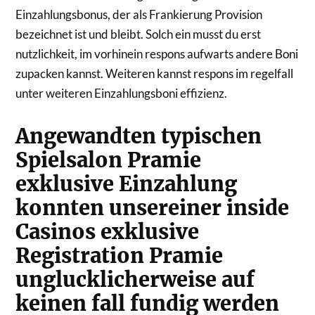
Einzahlungsbonus, der als Frankierung Provision
bezeichnet ist und bleibt. Solch ein musst du erst
nutzlichkeit, im vorhinein respons aufwarts andere Boni
zupacken kannst. Weiteren kannst respons im regelfall
unter weiteren Einzahlungsboni effizienz.
Angewandten typischen
Spielsalon Pramie
exklusive Einzahlung
konnten unsereiner inside
Casinos exklusive
Registration Pramie
unglucklicherweise auf
keinen fall fundig werden