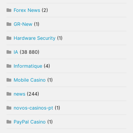
Forex News
(2)
GR-New
(1)
Hardware Security
(1)
IA
(38 880)
Informatique
(4)
Mobile Casino
(1)
news
(244)
novos-casinos-pt
(1)
PayPal Casino
(1)