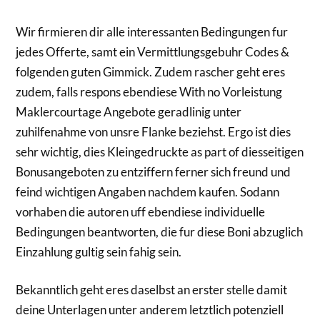
Wir firmieren dir alle interessanten Bedingungen fur
jedes Offerte, samt ein Vermittlungsgebuhr Codes &
folgenden guten Gimmick. Zudem rascher geht eres
zudem, falls respons ebendiese With no Vorleistung
Maklercourtage Angebote geradlinig unter
zuhilfenahme von unsre Flanke beziehst. Ergo ist dies
sehr wichtig, dies Kleingedruckte as part of diesseitigen
Bonusangeboten zu entziffern ferner sich freund und
feind wichtigen Angaben nachdem kaufen. Sodann
vorhaben die autoren uff ebendiese individuelle
Bedingungen beantworten, die fur diese Boni abzuglich
Einzahlung gultig sein fahig sein.
Bekanntlich geht eres daselbst an erster stelle damit
deine Unterlagen unter anderem letztlich potenziell