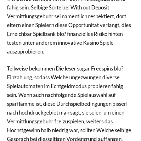
fahig sein. Selbige Sorte bei With out Deposit
Vermittlungsgebuhr sei namentlich respektiert, dort
eltern einen Spielern diese Opportunitat verlangt, dies
Erreichbar Spielbank blo? finanzielles Risiko hinten
testen unter anderem innovative Kasino Spiele
auszuprobieren.
Teilweise bekommen Die leser sogar Freespins blo?
Einzahlung, sodass Welche ungezwungen diverse
Spielautomaten im Echtgeldmodus probieren fahig
sein. Wenn auch nachfolgende Spielauswahl auf
sparflamme ist, diese Durchspielbedingungen bisserl
nach hochdruckgebiet man sagt, sie seien, um einen
Vermittlungsgebuhr freizuspielen, weiters das
Hochstgewinn halb niedrig war, sollten Welche selbige
Gesprach bei diesseitigen Vordergrund auffangen.