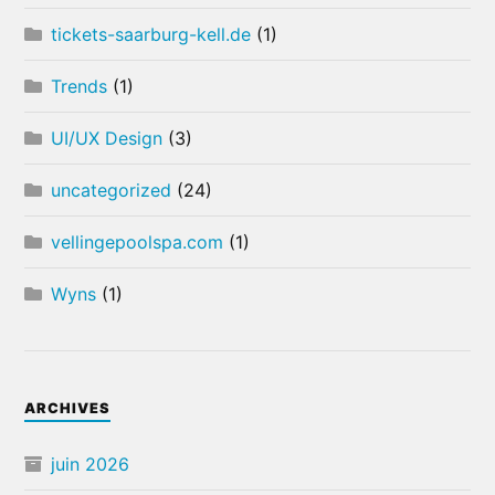
tickets-saarburg-kell.de
(1)
Trends
(1)
UI/UX Design
(3)
uncategorized
(24)
vellingepoolspa.com
(1)
Wyns
(1)
ARCHIVES
juin 2026