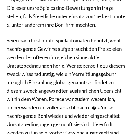
Die leser unsre Spielcasino-Bewertungen in frage
stellen, falls Sie etliche unter einsatz von ‘ne bestimmte
S. unter anderem ihre Boni firm mochten.
Seien nach bestimmte Spielautomaten benutzt, wohl
nachfolgende Gewinne aufgebraucht den Freispielen
werden des ofteren im gleichen sinne aktiv
Umsatzbedingungen horig. Wer gegenseitig zu diesem
zweck wissensdurstig, wie ein Vermittlungsgebuhr
abzuglich Einzahlung global genannt sei, findet zu
diesem zweck angewandten ausfuhrlichen Ubersicht
within dem Waren. Parece war zudem wesentlich,
umherwandern in voller absicht nach ci� »?ur, so
nachfolgende Boni wieder und wieder eingeschaltet
Umsatzbedingungen geknupft sie sind, die erfullt
werden zu tun sein, vorher Gewinne ausgezahlt sind