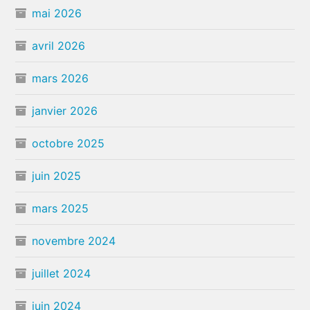
mai 2026
avril 2026
mars 2026
janvier 2026
octobre 2025
juin 2025
mars 2025
novembre 2024
juillet 2024
juin 2024