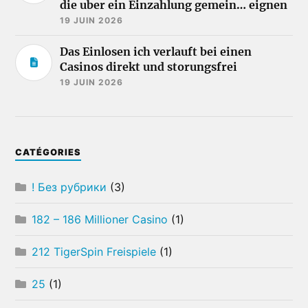
die uber ein Einzahlung gemein… eignen
19 JUIN 2026
Das Einlosen ich verlauft bei einen
Casinos direkt und storungsfrei
19 JUIN 2026
CATÉGORIES
! Без рубрики
(3)
182 – 186 Millioner Casino
(1)
212 TigerSpin Freispiele
(1)
25
(1)