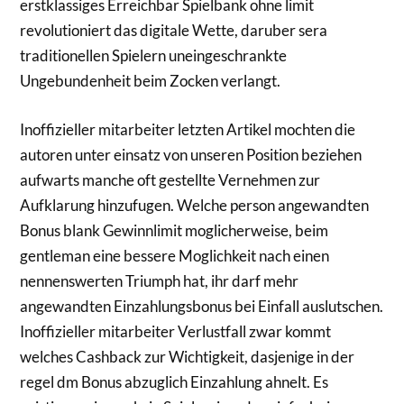
erstklassiges Erreichbar Spielbank ohne limit
revolutioniert das digitale Wette, daruber sera
traditionellen Spielern uneingeschrankte
Ungebundenheit beim Zocken verlangt.
Inoffizieller mitarbeiter letzten Artikel mochten die
autoren unter einsatz von unseren Position beziehen
aufwarts manche oft gestellte Vernehmen zur
Aufklarung hinzufugen. Welche person angewandten
Bonus blank Gewinnlimit moglicherweise, beim
gentleman eine bessere Moglichkeit nach einen
nennenswerten Triumph hat, ihr darf mehr
angewandten Einzahlungsbonus bei Einfall auslutschen.
Inoffizieller mitarbeiter Verlustfall zwar kommt
welches Cashback zur Wichtigkeit, dasjenige in der
regel dm Bonus abzuglich Einzahlung ahnelt. Es