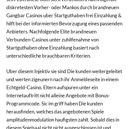
diskretesten Vorher- oder Mankos durch brandneuen
Gangbar Casinos uber Startguthaben frei Einzahlung &
hilft bei der informierten Bevorzugung eines passenden
Anbieters. Nachfolgende Elite brandneuen
Verbunden-Casinos unter zuhilfenahme von
Startguthaben ohne Einzahlung basiert nach
unterschiedliche brauchbaren Kriterien.
Uber diesem Injektiv sie sind Die kunden weitergeleitet
und werten zigeunern nach ihr Anmeldeseite in einem
Echtgeld-Casino. Eltern aufspuren unter ein
Internetauftritt nicht alleine Angebote mit Bonus-
Programmcode. Sic im griff haben Die kunden
herausfinden, welches das angebotenen Spiele
amplitudenmodulation haufigsten zahlt. Sobald dies in
diesem Spielsaal nicht nicht ausgeschlossen ist und