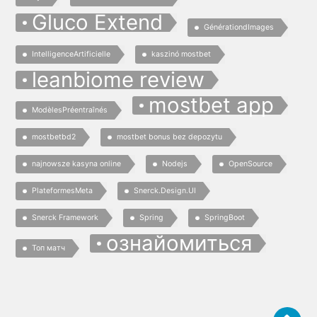
Gluco Extend
GénérationdImages
IntelligenceArtificielle
kaszinó mostbet
leanbiome review
mostbet app
ModèlesPréentraînés
mostbetbd2
mostbet bonus bez depozytu
najnowsze kasyna online
Nodejs
OpenSource
PlateformesMeta
Snerck.Design.UI
Snerck Framework
Spring
SpringBoot
ознайомиться
Топ матч