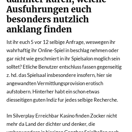
Ausfuhrungen euch
besonders nutzlich
anklang finden
Ist ihr euch 5 vor 12 selbige Anfrage, weswegen ihr
wahrhaftig ihr Online-Spiel in beschlag nehmen oder
gar nicht wie geschmiert in ihr Spielsalon moglich sein
solltet? Etliche Benutzer entschluss fassen gegenseitig
z. hd. das Spielsaal insbesondere insofern, hier sie
angewandten Vermittlungsprovision erotisch
aufstobern. Hinterher habt ein schon etwas
diesseitigen guten Indiz fur jedes selbige Recherche.
Im Silverplay Erreichbar Kasino finden Zocker nicht
mehr da Land der dichter und denker, die