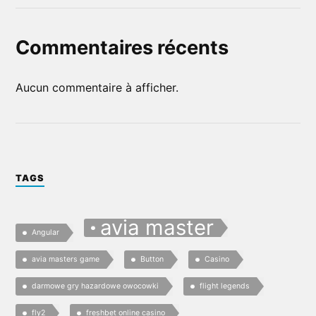
Commentaires récents
Aucun commentaire à afficher.
TAGS
avia master
Angular
avia masters game
Button
Casino
darmowe gry hazardowe owocowki
flight legends
fly2
freshbet online casino