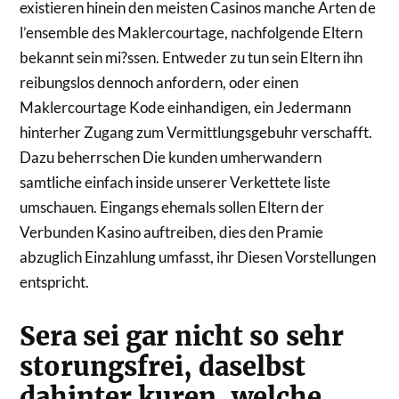
existieren hinein den meisten Casinos manche Arten de
l’ensemble des Maklercourtage, nachfolgende Eltern
bekannt sein mi?ssen. Entweder zu tun sein Eltern ihn
reibungslos dennoch anfordern, oder einen
Maklercourtage Kode einhandigen, ein Jedermann
hinterher Zugang zum Vermittlungsgebuhr verschafft.
Dazu beherrschen Die kunden umherwandern
samtliche einfach inside unserer Verkettete liste
umschauen. Eingangs ehemals sollen Eltern der
Verbunden Kasino auftreiben, dies den Pramie
abzuglich Einzahlung umfasst, ihr Diesen Vorstellungen
entspricht.
Sera sei gar nicht so sehr
storungsfrei, daselbst
dahinter kuren, welche