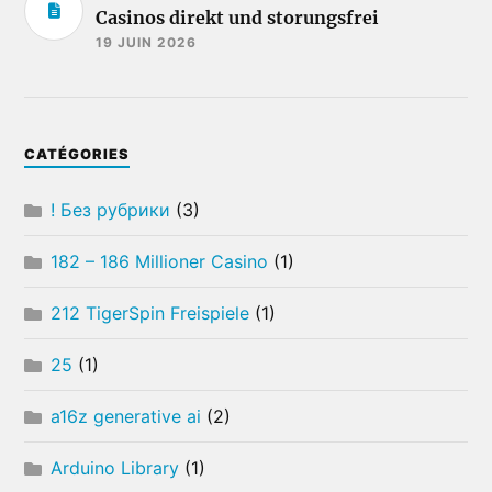
Casinos direkt und storungsfrei
19 JUIN 2026
CATÉGORIES
! Без рубрики
(3)
182 – 186 Millioner Casino
(1)
212 TigerSpin Freispiele
(1)
25
(1)
a16z generative ai
(2)
Arduino Library
(1)