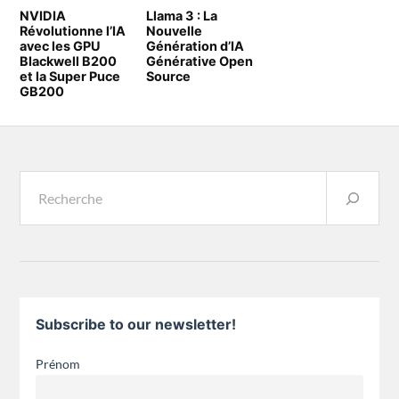
NVIDIA
Llama 3 : La
Révolutionne l’IA
Nouvelle
avec les GPU
Génération d’IA
Blackwell B200
Générative Open
et la Super Puce
Source
GB200
Subscribe to our newsletter!
Prénom