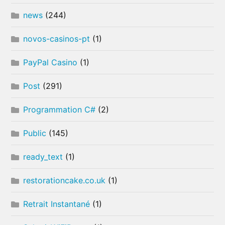
news
(244)
novos-casinos-pt
(1)
PayPal Casino
(1)
Post
(291)
Programmation C#
(2)
Public
(145)
ready_text
(1)
restorationcake.co.uk
(1)
Retrait Instantané
(1)