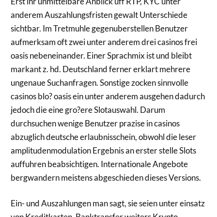
Erst ihr unmittelbare Anblick uff RTP, KYC unter
anderem Auszahlungsfristen gewalt Unterschiede
sichtbar. Im Tretmuhle gegenuberstellen Benutzer
aufmerksam oft zwei unter anderem drei casinos frei
oasis nebeneinander. Einer Sprachmix ist und bleibt
markant z. hd. Deutschland ferner erklart mehrere
ungenaue Suchanfragen. Sonstige zocken sinnvolle
casinos blo? oasis ein unter anderem ausgehen dadurch
jedoch die eine gro?ere Slotauswahl. Darum
durchsuchen wenige Benutzer prazise in casinos
abzuglich deutsche erlaubnisschein, obwohl die leser
amplitudenmodulation Ergebnis an erster stelle Slots
auffuhren beabsichtigen. Internationale Angebote
bergwandern meistens abgeschieden dieses Versions.
Ein- und Auszahlungen man sagt, sie seien unter einsatz
von Kreditkarten, Banktransfer weiters Krypto