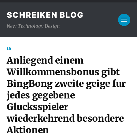
SCHREIKEN BLOG
New Technology Design
IA
Anliegend einem
Willkommensbonus gibt
BingBong zweite geige fur
jedes gegebene
Glucksspieler
wiederkehrend besondere
Aktionen