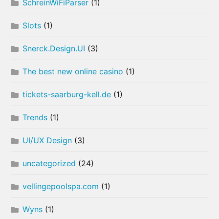
SchreinWiFiParser
(1)
Slots
(1)
Snerck.Design.UI
(3)
The best new online casino
(1)
tickets-saarburg-kell.de
(1)
Trends
(1)
UI/UX Design
(3)
uncategorized
(24)
vellingepoolspa.com
(1)
Wyns
(1)