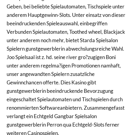
Geben, bei beliebte Spielautomaten, Tischspiele unter
anderem Hauptgewinn-Slots. Unter einsatz von dieser
beeindruckenden Spieleauswahl, einbegriffen
Verbunden Spielautomaten, Toothed wheel, Blackjack
unter anderem noch mehr, bietet Starda Spielsalon
Spielern gunstgewerblerin abwechslungsreiche Wahl.
Joo Spielsaal ist z. hd. seine river gro?zugigen Boni
unter anderem regelma?igen Promotionen namhaft,
unser angewandten Spielern zusatzliche
Gewinnchancen offerte. Dies Kasino gibt
gunstgewerblerin beeindruckende Bevorzugung
eingeschaltet Spielautomaten und Tischspielen durch
renommierten Softwareanbietern. Zusammengefasst
verlangt ein Echtgeld Gangbar Spielsalon
gunstgewerblerin Perron qua Echtgeld-Slots ferner
weiteren Casinospielen.