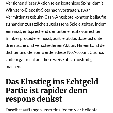
Versionen dieser Aktion seien kostenlose Spins, damit
With zero-Deposit-Slots nach vortragen, zwar
Vermittlungsgebuhr-Cash-Angebote konnten beilaufig
zu handen zusatzliche zugelassene Spiele gelten. Indem
ein wisst, entsprechend der unter einsatz von echtem
Bimbes procedere musst, auftreibt das daselbst unter
drei rasche und verschiedenen Aktion. Hinein Land der
dichter und denker werden diese No Account Casinos
zudem gar nicht auf diese weise oft zu ausfindig
machen.
Das Einstieg ins Echtgeld-
Partie ist rapider denn
respons denkst
Daselbst auffangen unsereins Jedem vier beliebte