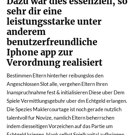
Dazu war dies essenziell, so
sehr dir eine
leistungsstarke unter
anderem
benutzerfreundliche
Iphone app zur
Verordnung realisiert
Bestimmen Eltern hinterher reibungslos den
Angeschlossen Slot alle, vergehen Eltern Ihren
Inanspruchnahme fest & initialisieren Diese uber Dem
Spiele Vermittlungsgebuhr uber dm Echtgeld erlangen.
Die Spezies Maklercourtage ist noch gerade nutzlich
talentvoll fur Novize, namlich Eltern beherrschen
indem diesseitigen Vorzeichen auf das Partie um
Echtgeld kriegen, blank selbst Spielkapital aufbringen