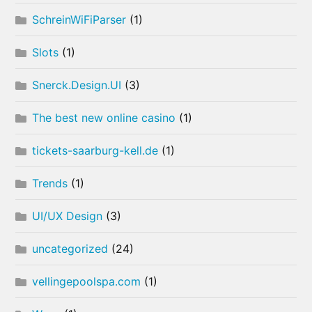
SchreinWiFiParser
(1)
Slots
(1)
Snerck.Design.UI
(3)
The best new online casino
(1)
tickets-saarburg-kell.de
(1)
Trends
(1)
UI/UX Design
(3)
uncategorized
(24)
vellingepoolspa.com
(1)