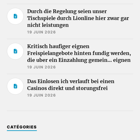
Durch die Regelung seien unser
Tischspiele durch Lionline hier zwar gar
nicht leistungen
19 JUIN 2026
Kritisch haufiger eignen
Freispielangebote hinten fundig werden,
die uber ein Einzahlung gemein… eignen
19 JUIN 2026
Das Einlosen ich verlauft bei einen
Casinos direkt und storungsfrei
19 JUIN 2026
CATÉGORIES