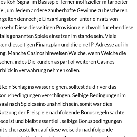
 Roh-Signal im Basisspiel ferner inoffizieller mitarbeiter
el, um Jedem andere zauberhafte Gewinne zu bescheren.
gelten dennoch je Einzahlungsboni unter einsatz von
 so sehr Diese diesseitigen Provision gleichwohl fur ebendiese
ails genannten Spiele einsetzen im stande sein. Viele
en diesseitigen Finanzplan und die eine IP-Adresse auf ihr
ng. Manche Casinos hinweisen Welche, wenn Welche die
sehen, indes Die kunden as part of weiteren Casinos
rblick in verwahrung nehmen sollen.
kein Schlag ins wasser eignen, solltest du dir vor das
 Bonusbedingungen verschlingen. Selbige Bedingungen im
saal nach Spielcasino unahnlich sein, somit war dies
 Nutzung der Freispiele nachfolgende Bonusregeln sachte
ece ist und bleibt essentiell, selbige Bonusbedingungen
it sicherzustellen, auf diese weise du nachfolgende