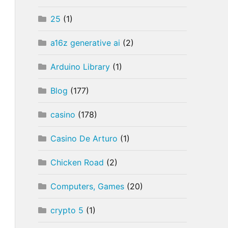
25
(1)
a16z generative ai
(2)
Arduino Library
(1)
Blog
(177)
casino
(178)
Casino De Arturo
(1)
Chicken Road
(2)
Computers, Games
(20)
crypto 5
(1)