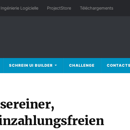
Ingénierie Logicielle
ProjectStore
Téléchargements
SCHREIN UI BUILDER
CHALLENGE
CONTACT
sereiner,
einzahlungsfreien