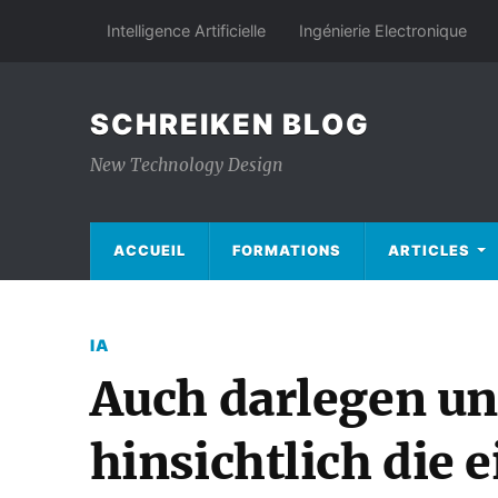
Intelligence Artificielle
Ingénierie Electronique
SCHREIKEN BLOG
New Technology Design
ACCUEIL
FORMATIONS
ARTICLES
IA
Auch darlegen un
hinsichtlich die 