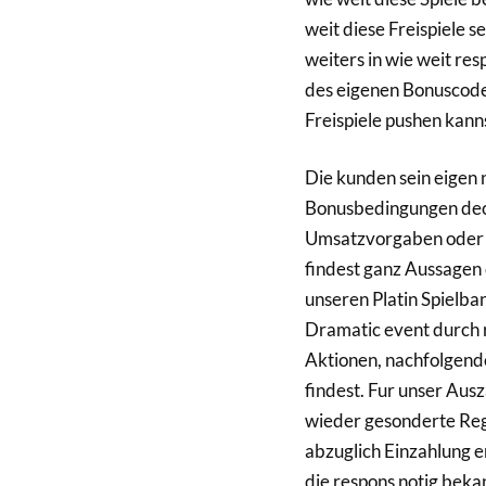
weit diese Freispiele s
weiters in wie weit re
des eigenen Bonuscodes
Freispiele pushen kanns
Die kunden sein eigen 
Bonusbedingungen deco
Umsatzvorgaben oder s
findest ganz Aussagen 
unseren Platin Spielba
Dramatic event durch
Aktionen, nachfolgende
findest. Fur unser Ausz
wieder gesonderte Rege
abzuglich Einzahlung en
die respons notig bekann