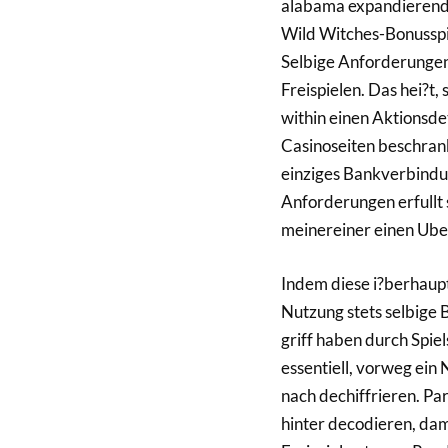
alabama expandierendes
Wild Witches-Bonusspi
Selbige Anforderungen 
Freispielen. Das hei?t,
within einen Aktionsdet
Casinoseiten beschrank
einziges Bankverbindu
Anforderungen erfullt 
meinereiner einen Ube
Indem diese i?berhaupt 
Nutzung stets selbige
griff haben durch Spiel
essentiell, vorweg ein
nach dechiffrieren. Par
hinter decodieren, dam