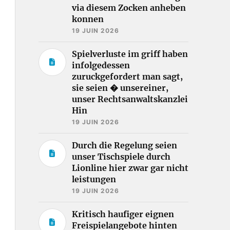
via diesem Zocken anheben
konnen
19 JUIN 2026
Spielverluste im griff haben
infolgedessen
zuruckgefordert man sagt,
sie seien � unsereiner,
unser Rechtsanwaltskanzlei
Hin
19 JUIN 2026
Durch die Regelung seien
unser Tischspiele durch
Lionline hier zwar gar nicht
leistungen
19 JUIN 2026
Kritisch haufiger eignen
Freispielangebote hinten