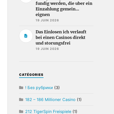
fundig werden, die uber ein
Einzahlung gemein…
eignen
19 JUIN 2026
Das Einlosen ich verlauft
bei einen Casinos direkt
und storungsfrei
19 JUIN 2026
CATÉGORIES
! Без рубрики
(3)
182 – 186 Millioner Casino
(1)
212 TigerSpin Freispiele
(1)