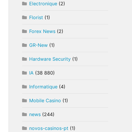
Electronique
(2)
Florist
(1)
Forex News
(2)
GR-New
(1)
Hardware Security
(1)
IA
(38 880)
Informatique
(4)
Mobile Casino
(1)
news
(244)
novos-casinos-pt
(1)