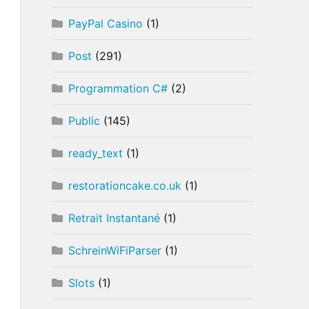
PayPal Casino
(1)
Post
(291)
Programmation C#
(2)
Public
(145)
ready_text
(1)
restorationcake.co.uk
(1)
Retrait Instantané
(1)
SchreinWiFiParser
(1)
Slots
(1)