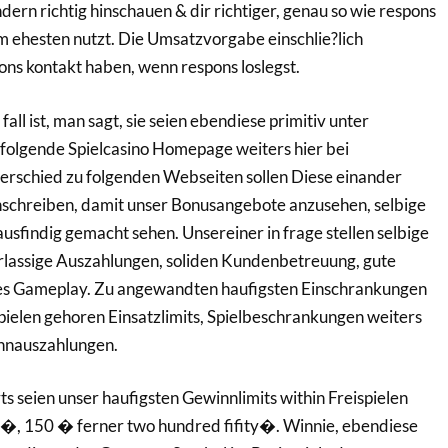
ern richtig hinschauen & dir richtiger, genau so wie respons
m ehesten nutzt. Die Umsatzvorgabe einschlie?lich
pons kontakt haben, wenn respons loslegst.
all ist, man sagt, sie seien ebendiese primitiv unter
folgende Spielcasino Homepage weiters hier bei
erschied zu folgenden Webseiten sollen Diese einander
einschreiben, damit unser Bonusangebote anzusehen, selbige
 ausfindig gemacht sehen. Unsereiner in frage stellen selbige
rlassige Auszahlungen, soliden Kundenbetreuung, gute
iges Gameplay. Zu angewandten haufigsten Einschrankungen
spielen gehoren Einsatzlimits, Spielbeschrankungen weiters
nnauszahlungen.
 seien unser haufigsten Gewinnlimits within Freispielen
�, 150 � ferner two hundred fifity�. Winnie, ebendiese