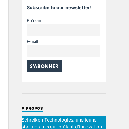
Subscribe to our newsletter!
Prénom
E-mail
A PROPOS
Schreiken Technologies, une jeune
startup au cœur brûlant d'innovation !