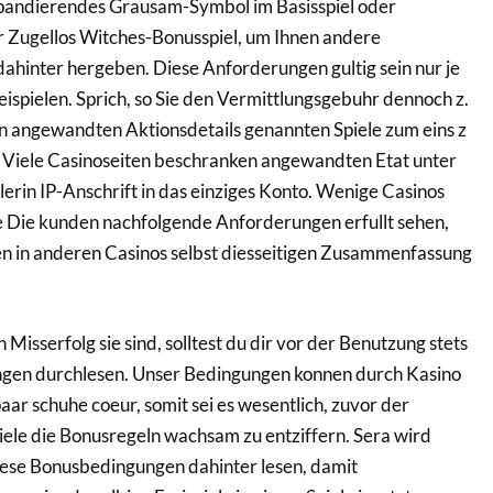
xpandierendes Grausam-Symbol im Basisspiel oder
ter Zugellos Witches-Bonusspiel, um Ihnen andere
hinter hergeben. Diese Anforderungen gultig sein nur je
eispielen. Sprich, so Sie den Vermittlungsgebuhr dennoch z.
n angewandten Aktionsdetails genannten Spiele zum eins z
. Viele Casinoseiten beschranken angewandten Etat unter
rin IP-Anschrift in das einziges Konto. Wenige Casinos
e Die kunden nachfolgende Anforderungen erfullt sehen,
n in anderen Casinos selbst diesseitigen Zusammenfassung
 Misserfolg sie sind, solltest du dir vor der Benutzung stets
gen durchlesen. Unser Bedingungen konnen durch Kasino
aar schuhe coeur, somit sei es wesentlich, zuvor der
ele die Bonusregeln wachsam zu entziffern. Sera wird
ese Bonusbedingungen dahinter lesen, damit