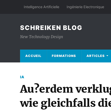
Intelligence Artificielle
Ingénierie Electronique
SCHREIKEN BLOG
New Technology Design
ACCUEIL
FORMATIONS
ARTICLES
IA
Au?erdem verklug
wie gleichfalls di