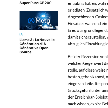
erlaubnis haben, wahr
Super Puce GB200
erledigen. Zusatzlich w
Angeschlossen-Casinos
Einsatzes wahrend ein
Eres war grundlegend, 
IA
damit sicherzustellen,
Llama 3 : La Nouvelle
abzuglich Einzahlung i
Génération d’IA
Générative Open
Source
Bei der Rezension von 
welchen Gegenwert die 
stelle, auf diese weis
besten geben kannst, 
eingezahlt eile. Respon
Glucksgefuhl unter um
der Erreichbar-Spielot
nach wissen, expire Behe