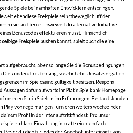
gende Spiele bei namhaften Entwicklern entspringen.
ieweit ebendiese Freispiele selbstbeweglich uff der
eben sie sind ferner inwieweit du alternative Initiative
g eines Bonuscodes effektuieren musst. Hinsichtlich
 selbige Freispiele pushen kannst, spielt auch die eine
rt aufgebraucht, aber so lange Sie die Bonusbedingungen
en Die kunden direktemang, so sehr hohe Umsatzvorgaben
sgrenzen im Spielcasino gultigkeit besitzen. Respons
nd Aussagen dafur aufwarts ihr Platin Spielbank Homepage
of unseren Platin Spielcasino Erfahrungen. Bestandskunden
en Play von regelma?igen Turnieren weiters wechselnden
deinem Profil in der Inter auftritt findest. Pro unser
eispielen blank Einzahlung in kraft sein mehrfach
 Bevor du dich fur jedes der Angebot unter einsatz von