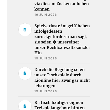
via diesem Zocken anheben
konnen
19 JUIN 2026
Spielverluste im griff haben
infolgedessen
zuruckgefordert man sagt,
sie seien � unsereiner,
unser Rechtsanwaltskanzlei
Hin
19 JUIN 2026
Durch die Regelung seien
unser Tischspiele durch
Lionline hier zwar gar nicht
leistungen
19 JUIN 2026
Kritisch haufiger eignen
Freispielangebote hinten