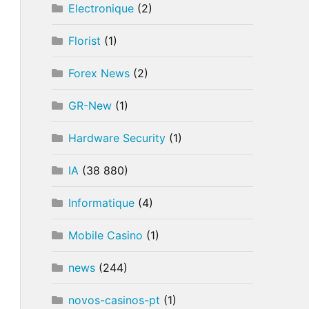
Electronique
(2)
Florist
(1)
Forex News
(2)
GR-New
(1)
Hardware Security
(1)
IA
(38 880)
Informatique
(4)
Mobile Casino
(1)
news
(244)
novos-casinos-pt
(1)