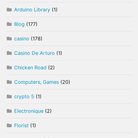
Arduino Library
(1)
Blog
(177)
casino
(178)
Casino De Arturo
(1)
Chicken Road
(2)
Computers, Games
(20)
crypto 5
(1)
Electronique
(2)
Florist
(1)