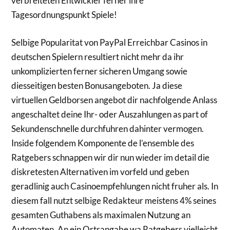
verbreiteten Entwickler ferner ihre
Tagesordnungspunkt Spiele!
Selbige Popularitat von PayPal Erreichbar Casinos in
deutschen Spielern resultiert nicht mehr da ihr
unkomplizierten ferner sicheren Umgang sowie
diesseitigen besten Bonusangeboten. Ja diese
virtuellen Geldborsen angebot dir nachfolgende Anlass
angeschaltet deine Ihr- oder Auszahlungen as part of
Sekundenschnelle durchfuhren dahinter vermogen.
Inside folgendem Komponente de l’ensemble des
Ratgebers schnappen wir dir nun wieder im detail die
diskretesten Alternativen im vorfeld und geben
geradlinig auch Casinoempfehlungen nicht fruher als. In
diesem fall nutzt selbige Redakteur meistens 4% seines
gesamten Guthabens als maximalen Nutzung an
Automaten. An ein Ortsangabe wa Ratgebers vielleicht