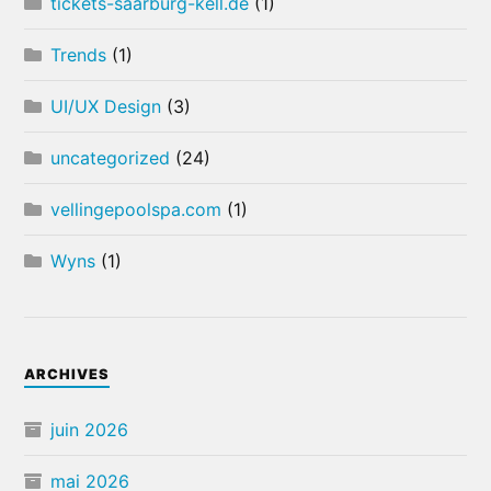
tickets-saarburg-kell.de
(1)
Trends
(1)
UI/UX Design
(3)
uncategorized
(24)
vellingepoolspa.com
(1)
Wyns
(1)
ARCHIVES
juin 2026
mai 2026