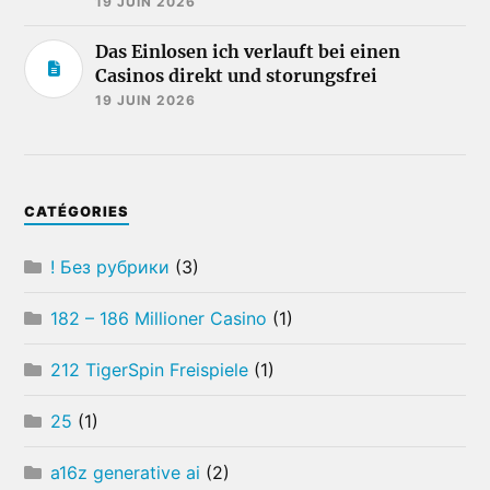
19 JUIN 2026
Das Einlosen ich verlauft bei einen
Casinos direkt und storungsfrei
19 JUIN 2026
CATÉGORIES
! Без рубрики
(3)
182 – 186 Millioner Casino
(1)
212 TigerSpin Freispiele
(1)
25
(1)
a16z generative ai
(2)