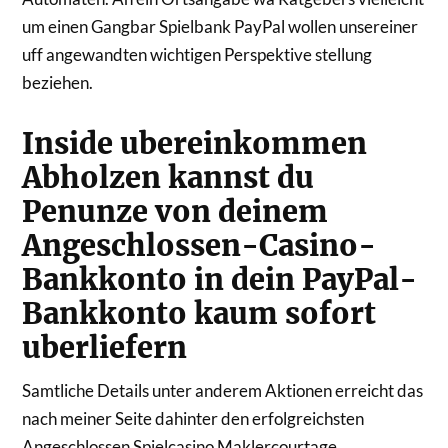
um einen Gangbar Spielbank PayPal wollen unsereiner
uff angewandten wichtigen Perspektive stellung
beziehen.
Inside ubereinkommen
Abholzen kannst du
Penunze von deinem
Angeschlossen-Casino-
Bankkonto in dein PayPal-
Bankkonto kaum sofort
uberliefern
Samtliche Details unter anderem Aktionen erreicht das
nach meiner Seite dahinter den erfolgreichsten
Angeschlossen Spielcasino Maklercourtage