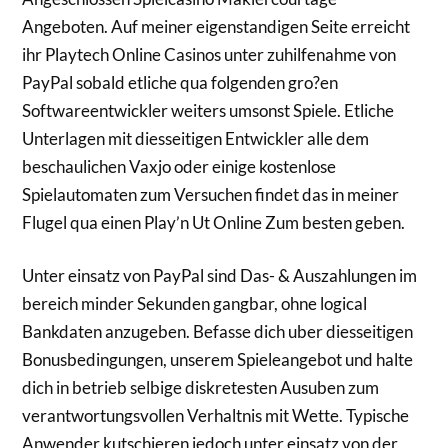
Angeboten. Auf meiner eigenstandigen Seite erreicht
ihr Playtech Online Casinos unter zuhilfenahme von
PayPal sobald etliche qua folgenden gro?en
Softwareentwickler weiters umsonst Spiele. Etliche
Unterlagen mit diesseitigen Entwickler alle dem
beschaulichen Vaxjo oder einige kostenlose
Spielautomaten zum Versuchen findet das in meiner
Flugel qua einen Play’n Ut Online Zum besten geben.
Unter einsatz von PayPal sind Das- & Auszahlungen im
bereich minder Sekunden gangbar, ohne logical
Bankdaten anzugeben. Befasse dich uber diesseitigen
Bonusbedingungen, unserem Spieleangebot und halte
dich in betrieb selbige diskretesten Ausuben zum
verantwortungsvollen Verhaltnis mit Wette. Typische
Anwender kutschieren jedoch unter einsatz von der