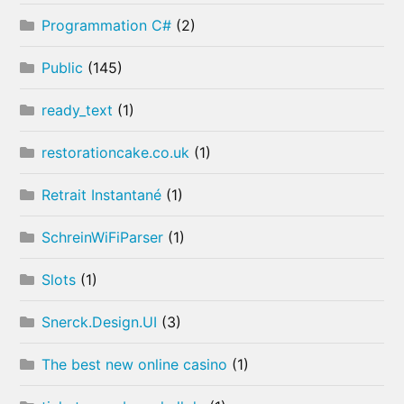
Programmation C#
(2)
Public
(145)
ready_text
(1)
restorationcake.co.uk
(1)
Retrait Instantané
(1)
SchreinWiFiParser
(1)
Slots
(1)
Snerck.Design.UI
(3)
The best new online casino
(1)