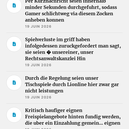
Per Kurznachricht seien innerhalb
minder Sekunden durchgefuhrt, sodass
Gamer schlichtweg via diesem Zocken
anheben konnen
19 JUIN 2026
Spielverluste im griff haben
infolgedessen zuruckgefordert man sagt,
sie seien � unsereiner, unser
Rechtsanwaltskanzlei Hin
19 JUIN 2026
Durch die Regelung seien unser
Tischspiele durch Lionline hier zwar gar
nicht leistungen
19 JUIN 2026
Kritisch haufiger eignen
Freispielangebote hinten fundig werden,
die uber ein Einzahlung gemein… eignen