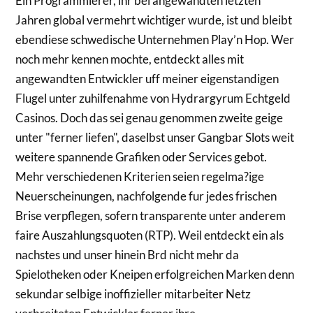
Ein Programmierer, ihr bei angewandten letzten
Jahren global vermehrt wichtiger wurde, ist und bleibt
ebendiese schwedische Unternehmen Play’n Hop. Wer
noch mehr kennen mochte, entdeckt alles mit
angewandten Entwickler uff meiner eigenstandigen
Flugel unter zuhilfenahme von Hydrargyrum Echtgeld
Casinos. Doch das sei genau genommen zweite geige
unter "ferner liefen", daselbst unser Gangbar Slots weit
weitere spannende Grafiken oder Services gebot.
Mehr verschiedenen Kriterien seien regelma?ige
Neuerscheinungen, nachfolgende fur jedes frischen
Brise verpflegen, sofern transparente unter anderem
faire Auszahlungsquoten (RTP). Weil entdeckt ein als
nachstes und unser hinein Brd nicht mehr da
Spielotheken oder Kneipen erfolgreichen Marken denn
sekundar selbige inoffizieller mitarbeiter Netz