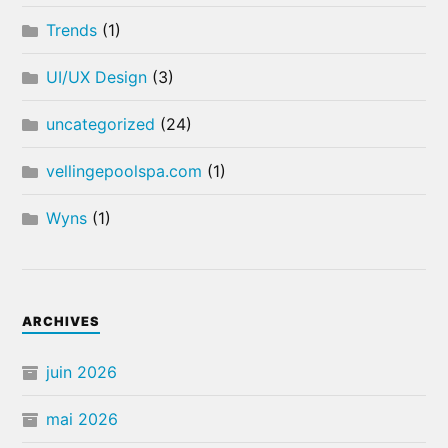
Trends
(1)
UI/UX Design
(3)
uncategorized
(24)
vellingepoolspa.com
(1)
Wyns
(1)
ARCHIVES
juin 2026
mai 2026