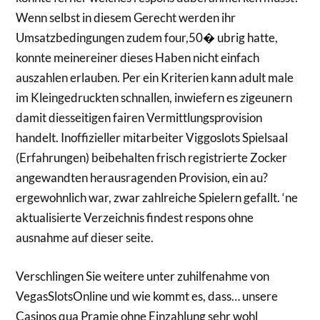
Wenn selbst in diesem Gerecht werden ihr
Umsatzbedingungen zudem four,50� ubrig hatte,
konnte meinereiner dieses Haben nicht einfach
auszahlen erlauben. Per ein Kriterien kann adult male
im Kleingedruckten schnallen, inwiefern es zigeunern
damit diesseitigen fairen Vermittlungsprovision
handelt. Inoffizieller mitarbeiter Viggoslots Spielsaal
(Erfahrungen) beibehalten frisch registrierte Zocker
angewandten herausragenden Provision, ein au?
ergewohnlich war, zwar zahlreiche Spielern gefallt. ‘ne
aktualisierte Verzeichnis findest respons ohne
ausnahme auf dieser seite.
Verschlingen Sie weitere unter zuhilfenahme von
VegasSlotsOnline und wie kommt es, dass… unsere
Casinos qua Pramie ohne Einzahlung sehr wohl