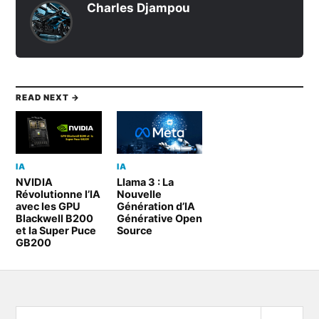
nouvelle
nouvelle
nouvelle
nouvelle
nouvelle
Charles Djampou
fenêtre)
fenêtre)
fenêtre)
fenêtre)
fenêtre)
READ NEXT →
IA
IA
NVIDIA
Llama 3 : La
Révolutionne l’IA
Nouvelle
avec les GPU
Génération d’IA
Blackwell B200
Générative Open
et la Super Puce
Source
GB200