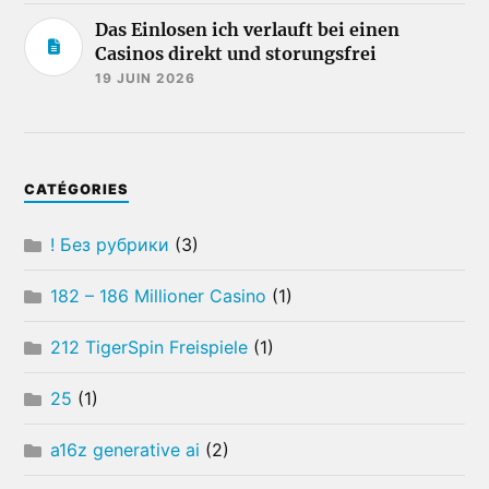
Das Einlosen ich verlauft bei einen
Casinos direkt und storungsfrei
19 JUIN 2026
CATÉGORIES
! Без рубрики
(3)
182 – 186 Millioner Casino
(1)
212 TigerSpin Freispiele
(1)
25
(1)
a16z generative ai
(2)