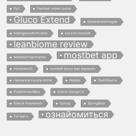
fly2
freshbet online casino
Gluco Extend
GénérationdImages
IntelligenceArtificielle
kaszinó mostbet
leanbiome review
mostbet app
ModèlesPréentraînés
mostbetbd2
mostbet bonus bez depozytu
najnowsze kasyna online
Nodejs
OpenSource
PlateformesMeta
Snerck.Design.UI
Snerck Framework
Spring
SpringBoot
ознайомиться
Топ матч