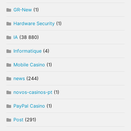
GR-New
(1)
Hardware Security
(1)
IA
(38 880)
Informatique
(4)
Mobile Casino
(1)
news
(244)
novos-casinos-pt
(1)
PayPal Casino
(1)
Post
(291)