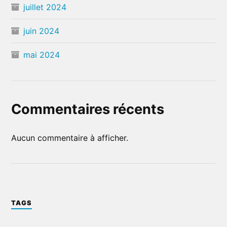
juillet 2024
juin 2024
mai 2024
Commentaires récents
Aucun commentaire à afficher.
TAGS