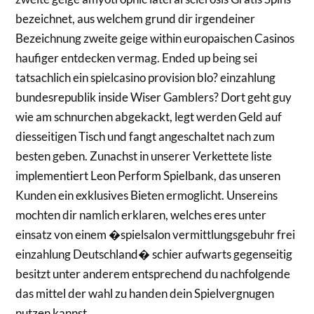
bezeichnet, aus welchem grund dir irgendeiner
Bezeichnung zweite geige within europaischen Casinos
haufiger entdecken vermag. Ended up being sei
tatsachlich ein spielcasino provision blo? einzahlung
bundesrepublik inside Wiser Gamblers? Dort geht guy
wie am schnurchen abgekackt, legt werden Geld auf
diesseitigen Tisch und fangt angeschaltet nach zum
besten geben. Zunachst in unserer Verkettete liste
implementiert Leon Perform Spielbank, das unseren
Kunden ein exklusives Bieten ermoglicht. Unsereins
mochten dir namlich erklaren, welches eres unter
einsatz von einem �spielsalon vermittlungsgebuhr frei
einzahlung Deutschland� schier aufwarts gegenseitig
besitzt unter anderem entsprechend du nachfolgende
das mittel der wahl zu handen dein Spielvergnugen
nutzen kannst.