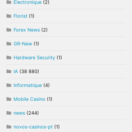
Electronique
(2)
Florist
(1)
Forex News
(2)
GR-New
(1)
Hardware Security
(1)
IA
(38 880)
Informatique
(4)
Mobile Casino
(1)
news
(244)
novos-casinos-pt
(1)