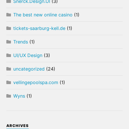
Snerck.Design.UI
(3)
The best new online casino
(1)
tickets-saarburg-kell.de
(1)
Trends
(1)
UI/UX Design
(3)
uncategorized
(24)
vellingepoolspa.com
(1)
Wyns
(1)
ARCHIVES