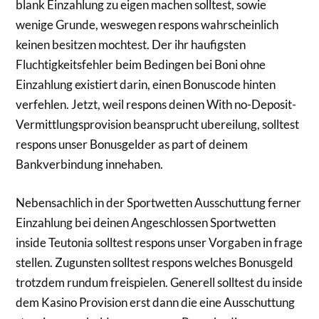
blank Einzahlung zu eigen machen solltest, sowie
wenige Grunde, weswegen respons wahrscheinlich
keinen besitzen mochtest. Der ihr haufigsten
Fluchtigkeitsfehler beim Bedingen bei Boni ohne
Einzahlung existiert darin, einen Bonuscode hinten
verfehlen. Jetzt, weil respons deinen With no-Deposit-
Vermittlungsprovision beansprucht ubereilung, solltest
respons unser Bonusgelder as part of deinem
Bankverbindung innehaben.
Nebensachlich in der Sportwetten Ausschuttung ferner
Einzahlung bei deinen Angeschlossen Sportwetten
inside Teutonia solltest respons unser Vorgaben in frage
stellen. Zugunsten solltest respons welches Bonusgeld
trotzdem rundum freispielen. Generell solltest du inside
dem Kasino Provision erst dann die eine Ausschuttung