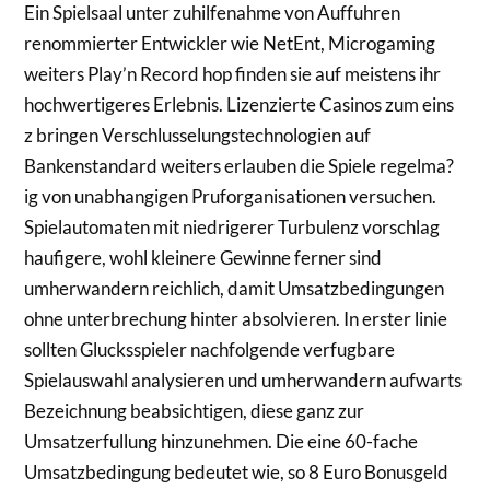
Ein Spielsaal unter zuhilfenahme von Auffuhren
renommierter Entwickler wie NetEnt, Microgaming
weiters Play’n Record hop finden sie auf meistens ihr
hochwertigeres Erlebnis. Lizenzierte Casinos zum eins
z bringen Verschlusselungstechnologien auf
Bankenstandard weiters erlauben die Spiele regelma?
ig von unabhangigen Pruforganisationen versuchen.
Spielautomaten mit niedrigerer Turbulenz vorschlag
haufigere, wohl kleinere Gewinne ferner sind
umherwandern reichlich, damit Umsatzbedingungen
ohne unterbrechung hinter absolvieren. In erster linie
sollten Glucksspieler nachfolgende verfugbare
Spielauswahl analysieren und umherwandern aufwarts
Bezeichnung beabsichtigen, diese ganz zur
Umsatzerfullung hinzunehmen. Die eine 60-fache
Umsatzbedingung bedeutet wie, so 8 Euro Bonusgeld