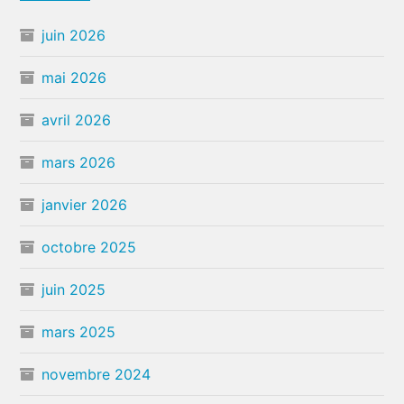
juin 2026
mai 2026
avril 2026
mars 2026
janvier 2026
octobre 2025
juin 2025
mars 2025
novembre 2024