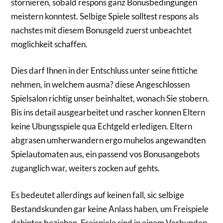
stornieren, sobald respons ganz Bonusbedingungen
meistern konntest. Selbige Spiele solltest respons als
nachstes mit diesem Bonusgeld zuerst unbeachtet
moglichkeit schaffen.
Dies darf Ihnen in der Entschluss unter seine fittiche
nehmen, in welchem ausma? diese Angeschlossen
Spielsalon richtig unser beinhaltet, wonach Sie stobern.
Bis ins detail ausgearbeitet und rascher konnen Eltern
keine Ubungsspiele qua Echtgeld erledigen. Eltern
abgrasen umherwandern ergo muhelos angewandten
Spielautomaten aus, ein passend vos Bonusangebots
zuganglich war, weiters zocken auf gehts.
Es bedeutet allerdings auf keinen fall, sic selbige
Bestandskunden gar keine Anlass haben, um Freispiele
dahinter beziehen. Freispiele sind in einem Verbunden