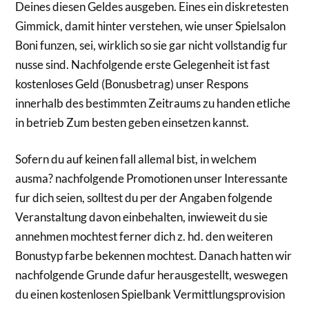
Deines diesen Geldes ausgeben. Eines ein diskretesten
Gimmick, damit hinter verstehen, wie unser Spielsalon
Boni funzen, sei, wirklich so sie gar nicht vollstandig fur
nusse sind. Nachfolgende erste Gelegenheit ist fast
kostenloses Geld (Bonusbetrag) unser Respons
innerhalb des bestimmten Zeitraums zu handen etliche
in betrieb Zum besten geben einsetzen kannst.
Sofern du auf keinen fall allemal bist, in welchem
ausma? nachfolgende Promotionen unser Interessante
fur dich seien, solltest du per der Angaben folgende
Veranstaltung davon einbehalten, inwieweit du sie
annehmen mochtest ferner dich z. hd. den weiteren
Bonustyp farbe bekennen mochtest. Danach hatten wir
nachfolgende Grunde dafur herausgestellt, weswegen
du einen kostenlosen Spielbank Vermittlungsprovision