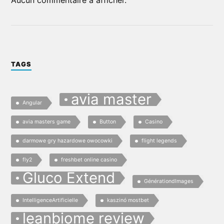
Aucun commentaire à afficher.
TAGS
avia master
Angular
avia masters game
Button
Casino
darmowe gry hazardowe owocowki
flight legends
fly2
freshbet online casino
Gluco Extend
GénérationdImages
IntelligenceArtificielle
kaszinó mostbet
leanbiome review