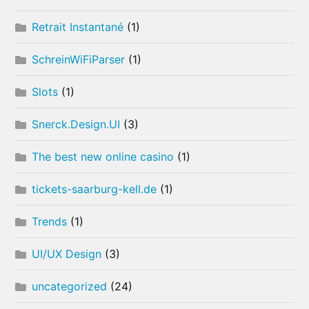
Retrait Instantané
(1)
SchreinWiFiParser
(1)
Slots
(1)
Snerck.Design.UI
(3)
The best new online casino
(1)
tickets-saarburg-kell.de
(1)
Trends
(1)
UI/UX Design
(3)
uncategorized
(24)