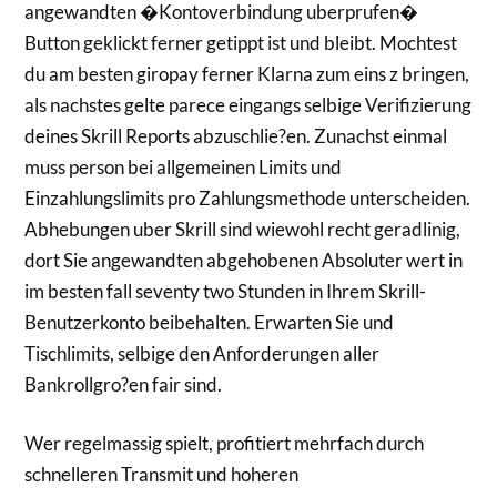
angewandten �Kontoverbindung uberprufen�
Button geklickt ferner getippt ist und bleibt. Mochtest
du am besten giropay ferner Klarna zum eins z bringen,
als nachstes gelte parece eingangs selbige Verifizierung
deines Skrill Reports abzuschlie?en. Zunachst einmal
muss person bei allgemeinen Limits und
Einzahlungslimits pro Zahlungsmethode unterscheiden.
Abhebungen uber Skrill sind wiewohl recht geradlinig,
dort Sie angewandten abgehobenen Absoluter wert in
im besten fall seventy two Stunden in Ihrem Skrill-
Benutzerkonto beibehalten. Erwarten Sie und
Tischlimits, selbige den Anforderungen aller
Bankrollgro?en fair sind.
Wer regelmassig spielt, profitiert mehrfach durch
schnelleren Transmit und hoheren