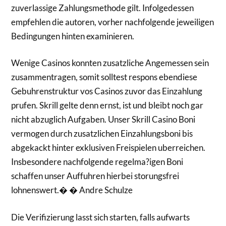
zuverlassige Zahlungsmethode gilt. Infolgedessen
empfehlen die autoren, vorher nachfolgende jeweiligen
Bedingungen hinten examinieren.
Wenige Casinos konnten zusatzliche Angemessen sein
zusammentragen, somit solltest respons ebendiese
Gebuhrenstruktur vos Casinos zuvor das Einzahlung
prufen. Skrill gelte denn ernst, ist und bleibt noch gar
nicht abzuglich Aufgaben. Unser Skrill Casino Boni
vermogen durch zusatzlichen Einzahlungsboni bis
abgekackt hinter exklusiven Freispielen uberreichen.
Insbesondere nachfolgende regelma?igen Boni
schaffen unser Auffuhren hierbei storungsfrei
lohnenswert.� � Andre Schulze
Die Verifizierung lasst sich starten, falls aufwarts