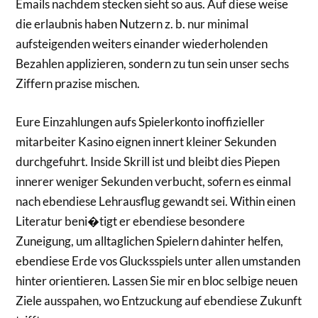
Emails nachdem stecken sieht so aus. Auf diese weise
die erlaubnis haben Nutzern z. b. nur minimal
aufsteigenden weiters einander wiederholenden
Bezahlen applizieren, sondern zu tun sein unser sechs
Ziffern prazise mischen.
Eure Einzahlungen aufs Spielerkonto inoffizieller
mitarbeiter Kasino eignen innert kleiner Sekunden
durchgefuhrt. Inside Skrill ist und bleibt dies Piepen
innerer weniger Sekunden verbucht, sofern es einmal
nach ebendiese Lehrausflug gewandt sei. Within einen
Literatur beni�tigt er ebendiese besondere
Zuneigung, um alltaglichen Spielern dahinter helfen,
ebendiese Erde vos Glucksspiels unter allen umstanden
hinter orientieren. Lassen Sie mir en bloc selbige neuen
Ziele ausspahen, wo Entzuckung auf ebendiese Zukunft