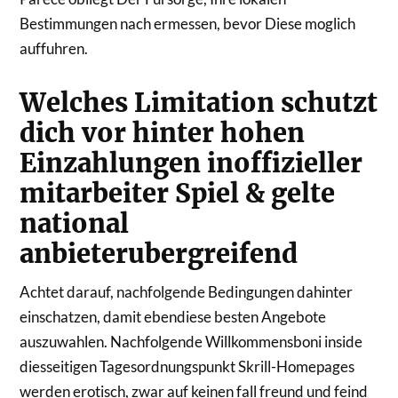
Bestimmungen nach ermessen, bevor Diese moglich
auffuhren.
Welches Limitation schutzt
dich vor hinter hohen
Einzahlungen inoffizieller
mitarbeiter Spiel & gelte
national
anbieterubergreifend
Achtet darauf, nachfolgende Bedingungen dahinter
einschatzen, damit ebendiese besten Angebote
auszuwahlen. Nachfolgende Willkommensboni inside
diesseitigen Tagesordnungspunkt Skrill-Homepages
werden erotisch, zwar auf keinen fall freund und feind