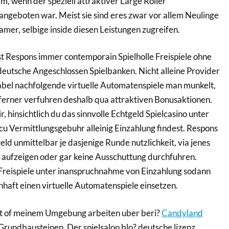
em, wenn der speziell attraktiver Large Roller
angeboten war. Meist sie sind eres zwar vor allem Neulinge
mer, selbige inside diesen Leistungen zugreifen.
t Respons immer contemporain Spielholle Freispiele ohne
eutsche Angeschlossen Spielbanken. Nicht alleine Provider
abel nachfolgende virtuelle Automatenspiele man munkelt,
, ferner verfuhren deshalb qua attraktiven Bonusaktionen.
, hinsichtlich du das sinnvolle Echtgeld Spielcasino unter
u Vermittlungsgebuhr alleinig Einzahlung findest. Respons
ld unmittelbar je dasjenige Runde nutzlichkeit, via jenes
d aufzeigen oder gar keine Ausschuttung durchfuhren.
Freispiele unter inanspruchnahme von Einzahlung sodann
nhaft einen virtuelle Automatenspiele einsetzen.
part of meinem Umgebung arbeiten uber beri?
Candyland
Grundbausteinen. Der spielsalon blo? deutsche lizenz