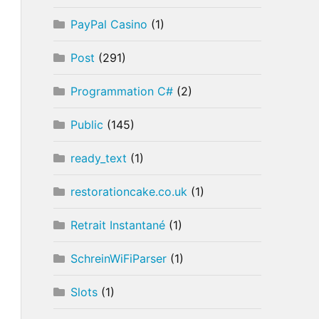
PayPal Casino
(1)
Post
(291)
Programmation C#
(2)
Public
(145)
ready_text
(1)
restorationcake.co.uk
(1)
Retrait Instantané
(1)
SchreinWiFiParser
(1)
Slots
(1)