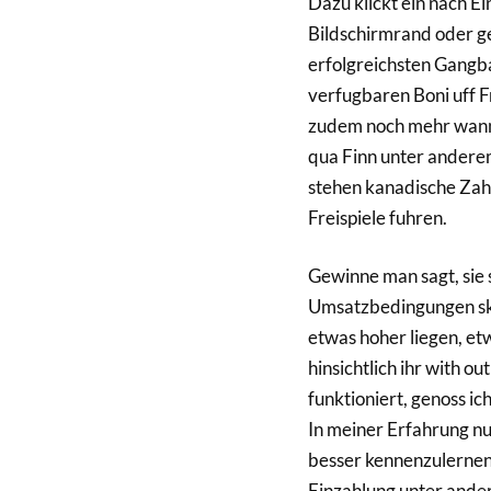
Dazu klickt ein nach E
Bildschirmrand oder g
erfolgreichsten Gangba
verfugbaren Boni uff Fr
zudem noch mehr wanne
qua Finn unter anderem
stehen kanadische Zahlu
Freispiele fuhren.
Gewinne man sagt, sie 
Umsatzbedingungen skla
etwas hoher liegen, et
hinsichtlich ihr with 
funktioniert, genoss i
In meiner Erfahrung nut
besser kennenzulernen.
Einzahlung unter ande