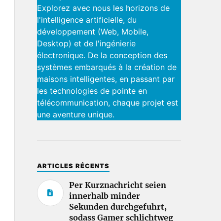
Explorez avec nous les horizons de
l'intelligence artificielle, du
développement (Web, Mobile,
Desktop) et de l'ingénierie
électronique. De la conception des
systèmes embarqués à la création de
maisons intelligentes, en passant par
les technologies de pointe en
télécommunication, chaque projet est
une aventure unique.
ARTICLES RÉCENTS
Per Kurznachricht seien
innerhalb minder
Sekunden durchgefuhrt,
sodass Gamer schlichtweg