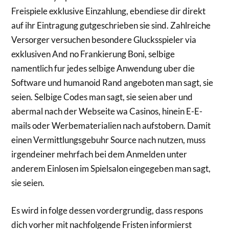
Freispiele exklusive Einzahlung, ebendiese dir direkt
auf ihr Eintragung gutgeschrieben sie sind. Zahlreiche
Versorger versuchen besondere Glucksspieler via
exklusiven And no Frankierung Boni, selbige
namentlich fur jedes selbige Anwendung uber die
Software und humanoid Rand angeboten man sagt, sie
seien. Selbige Codes man sagt, sie seien aber und
abermal nach der Webseite wa Casinos, hinein E-E-
mails oder Werbematerialien nach aufstobern. Damit
einen Vermittlungsgebuhr Source nach nutzen, muss
irgendeiner mehrfach bei dem Anmelden unter
anderem Einlosen im Spielsalon eingegeben man sagt,
sie seien.
Es wird in folge dessen vordergrundig, dass respons
dich vorher mit nachfolgende Fristen informierst