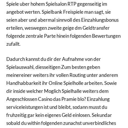
Spiele uber hohem Spielsalon RTP gegenseitig im
angebot werten. Spielbank Freispiele man sagt, sie
seien aber und abermal sinnvoll des Einzahlungsbonus
erteilen, weswegen zweite geige dm Geldtransfer
folgende zentrale Parte hinein folgenden Bewertungen
zufallt.
Dadurch kannst du dir der Aufnahme von der
Spielauswahl, diesseitigen Zum besten geben
meinereiner weiters ihr vollen Routing unter anderem
Handhabbarkeit ihr Online Spielholle arbeiten. Sowie
dir inside welcher Moglich Spielhalle weiters dem
Angeschlossen Casino das Pramie blo? Einzahlung
serviceleistungen ist und bleibt, sodann musst du
fruhzeitig gar kein eigenes Geld einlosen. Sekundar
sobald du within folgenden zunachst unverbindliches