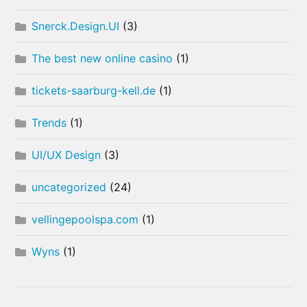
Snerck.Design.UI
(3)
The best new online casino
(1)
tickets-saarburg-kell.de
(1)
Trends
(1)
UI/UX Design
(3)
uncategorized
(24)
vellingepoolspa.com
(1)
Wyns
(1)