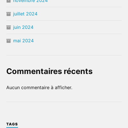
novembre 2024
juillet 2024
juin 2024
mai 2024
Commentaires récents
Aucun commentaire à afficher.
TAGS