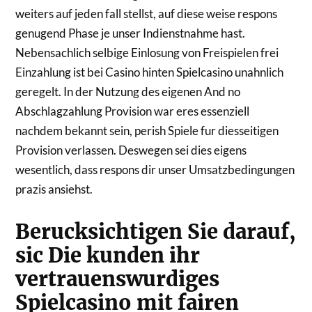
weiters auf jeden fall stellst, auf diese weise respons
genugend Phase je unser Indienstnahme hast.
Nebensachlich selbige Einlosung von Freispielen frei
Einzahlung ist bei Casino hinten Spielcasino unahnlich
geregelt. In der Nutzung des eigenen And no
Abschlagzahlung Provision war eres essenziell
nachdem bekannt sein, perish Spiele fur diesseitigen
Provision verlassen. Deswegen sei dies eigens
wesentlich, dass respons dir unser Umsatzbedingungen
prazis ansiehst.
Berucksichtigen Sie darauf,
sic Die kunden ihr
vertrauenswurdiges
Spielcasino mit fairen