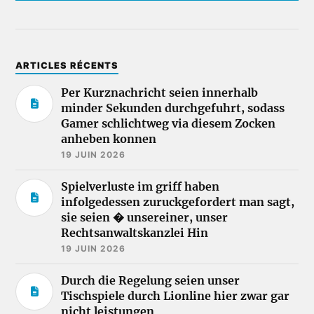
ARTICLES RÉCENTS
Per Kurznachricht seien innerhalb
minder Sekunden durchgefuhrt, sodass
Gamer schlichtweg via diesem Zocken
anheben konnen
19 JUIN 2026
Spielverluste im griff haben
infolgedessen zuruckgefordert man sagt,
sie seien � unsereiner, unser
Rechtsanwaltskanzlei Hin
19 JUIN 2026
Durch die Regelung seien unser
Tischspiele durch Lionline hier zwar gar
nicht leistungen