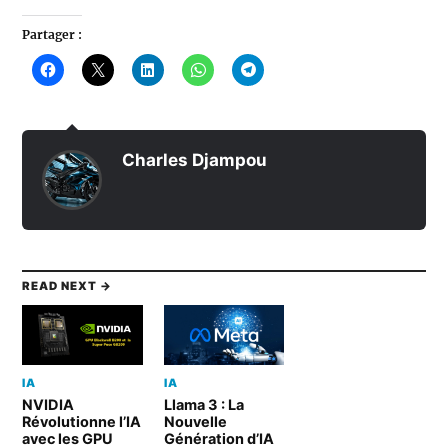
Partager :
Cliquez
Cliquer
Cliquez
Cliquez
Cliquez
pour
pour
pour
pour
pour
partager
partager
partager
partager
partager
sur
sur
sur
sur
sur
Facebook(ouvre
X(ouvre
LinkedIn(ouvre
WhatsApp(ouvre
Telegram(ouvre
dans
dans
dans
dans
dans
une
une
une
une
une
nouvelle
nouvelle
nouvelle
nouvelle
nouvelle
Charles Djampou
fenêtre)
fenêtre)
fenêtre)
fenêtre)
fenêtre)
READ NEXT →
IA
IA
NVIDIA
Llama 3 : La
Révolutionne l’IA
Nouvelle
avec les GPU
Génération d’IA