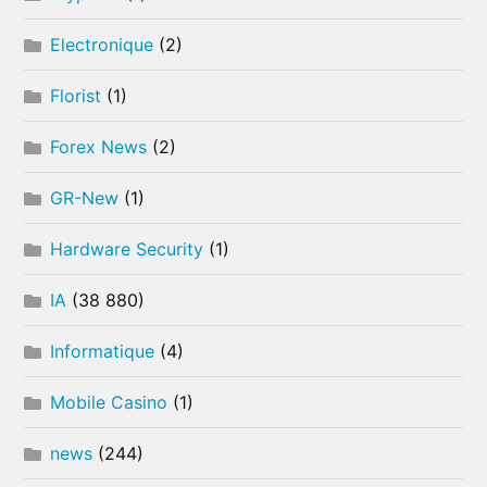
Electronique
(2)
Florist
(1)
Forex News
(2)
GR-New
(1)
Hardware Security
(1)
IA
(38 880)
Informatique
(4)
Mobile Casino
(1)
news
(244)