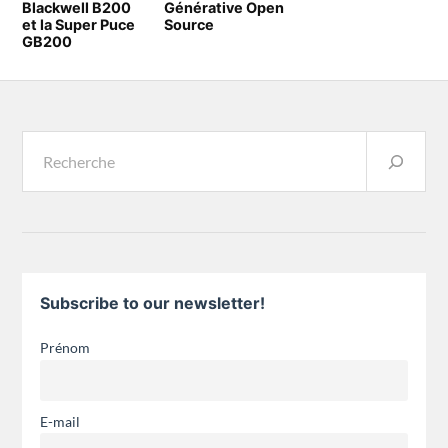
Blackwell B200
Générative Open
et la Super Puce
Source
GB200
Subscribe to our newsletter!
Prénom
E-mail