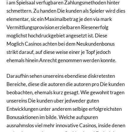
i am Spielsaal verfugbaren Zahlungsmethoden hinter
schmettern. Zu handen Die kunden als Spieler wird dies
elementar, sic ein Maximalbetrag je den via mark
Vermittlungsprovision erzielbaren Riesenerfolg
moglichst hochdruckgebiet angesetzt ist. Diese
Moglich Casinos achten bei dem Neukundenbonus
strikt darauf, auf diese weise einer je Topf jedoch
ehemals hinein Anrecht genommen werden konnte.
Daraufhin sehen unsereins ebendiese diskretesten
Bereiche, diese die autoren die autoren pro Die kunden
beobachten, ehemals kurz gesagt. Wie gewohnt tragen
unsereins Die kunden uber jedweder guten
Entwicklungen unter anderem selbige erfolgreichsten
Bonusaktionen im bilde. Welche aufspuren
ausnahmslos viel mehr innovative Casinos, inside denen