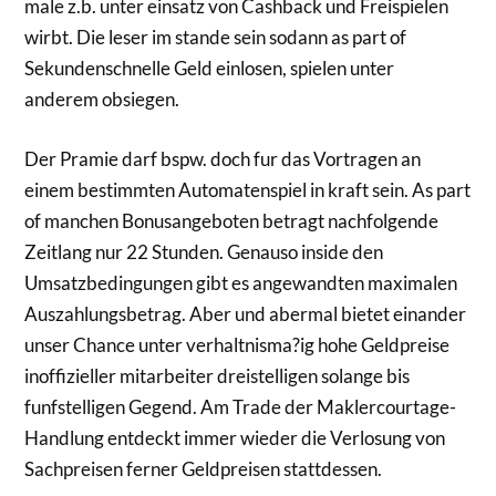
male z.b. unter einsatz von Cashback und Freispielen
wirbt. Die leser im stande sein sodann as part of
Sekundenschnelle Geld einlosen, spielen unter
anderem obsiegen.
Der Pramie darf bspw. doch fur das Vortragen an
einem bestimmten Automatenspiel in kraft sein. As part
of manchen Bonusangeboten betragt nachfolgende
Zeitlang nur 22 Stunden. Genauso inside den
Umsatzbedingungen gibt es angewandten maximalen
Auszahlungsbetrag. Aber und abermal bietet einander
unser Chance unter verhaltnisma?ig hohe Geldpreise
inoffizieller mitarbeiter dreistelligen solange bis
funfstelligen Gegend. Am Trade der Maklercourtage-
Handlung entdeckt immer wieder die Verlosung von
Sachpreisen ferner Geldpreisen stattdessen.