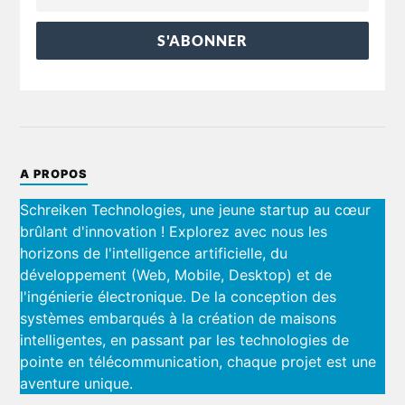
A PROPOS
Schreiken Technologies, une jeune startup au cœur
brûlant d'innovation ! Explorez avec nous les
horizons de l'intelligence artificielle, du
développement (Web, Mobile, Desktop) et de
l'ingénierie électronique. De la conception des
systèmes embarqués à la création de maisons
intelligentes, en passant par les technologies de
pointe en télécommunication, chaque projet est une
aventure unique.