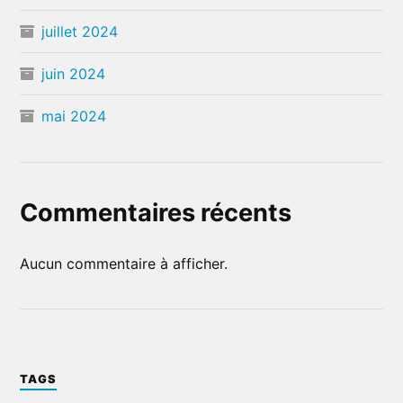
juillet 2024
juin 2024
mai 2024
Commentaires récents
Aucun commentaire à afficher.
TAGS