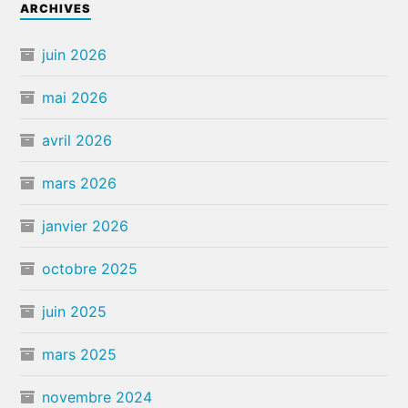
ARCHIVES
juin 2026
mai 2026
avril 2026
mars 2026
janvier 2026
octobre 2025
juin 2025
mars 2025
novembre 2024