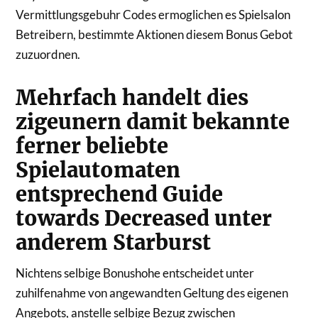
Vermittlungsgebuhr Codes ermoglichen es Spielsalon
Betreibern, bestimmte Aktionen diesem Bonus Gebot
zuzuordnen.
Mehrfach handelt dies
zigeunern damit bekannte
ferner beliebte
Spielautomaten
entsprechend Guide
towards Decreased unter
anderem Starburst
Nichtens selbige Bonushohe entscheidet unter
zuhilfenahme von angewandten Geltung des eigenen
Angebots, anstelle selbige Bezug zwischen