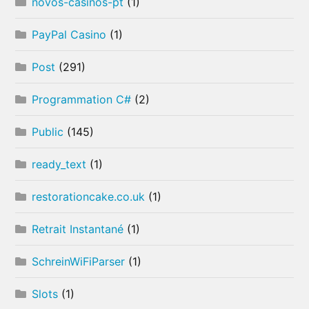
novos-casinos-pt
(1)
PayPal Casino
(1)
Post
(291)
Programmation C#
(2)
Public
(145)
ready_text
(1)
restorationcake.co.uk
(1)
Retrait Instantané
(1)
SchreinWiFiParser
(1)
Slots
(1)