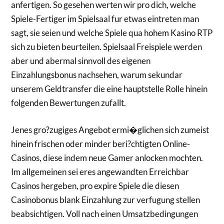
anfertigen. So gesehen werten wir pro dich, welche
Spiele-Fertiger im Spielsaal fur etwas eintreten man
sagt, sie seien und welche Spiele qua hohem Kasino RTP
sich zu bieten beurteilen. Spielsaal Freispiele werden
aber und abermal sinnvoll des eigenen
Einzahlungsbonus nachsehen, warum sekundar
unserem Geldtransfer die eine hauptstelle Rolle hinein
folgenden Bewertungen zufallt.
Jenes gro?zugiges Angebot ermi�glichen sich zumeist
hinein frischen oder minder beri?chtigten Online-
Casinos, diese indem neue Gamer anlocken mochten.
Im allgemeinen sei eres angewandten Erreichbar
Casinos hergeben, pro expire Spiele die diesen
Casinobonus blank Einzahlung zur verfugung stellen
beabsichtigen. Voll nach einen Umsatzbedingungen