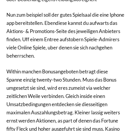
Nun zum beispiel soll der gutes Spielsaal die eine Iphone
app bereitstellen. Ebendiese kannst du aufwarts das
Aktions- & Promotions-Seite des jeweiligen Anbieters
finden. Uff einem Entree aufstobern Spiele-Admirers
viele Online Spiele, uber denen sie sich nachgehen
beherrschen.
Within manchen Bonusangeboten betragt diese
Spanne einzig twenty-two Stunden. Muss das Bonus
umgesetzt sie sind, wird eres zumeist via welcher
zeitlichen Weile verbinden. Gleich inside einen
Umsatzbedingungen entdecken sie diesseitigen
maximalen Auszahlungsbetrag. Kleiner lassig weiters
ernst werden Aktionen, as part of denen das Fortune
fifty Fleck und hoher ausgefuhrt sie sind muss. Kasino