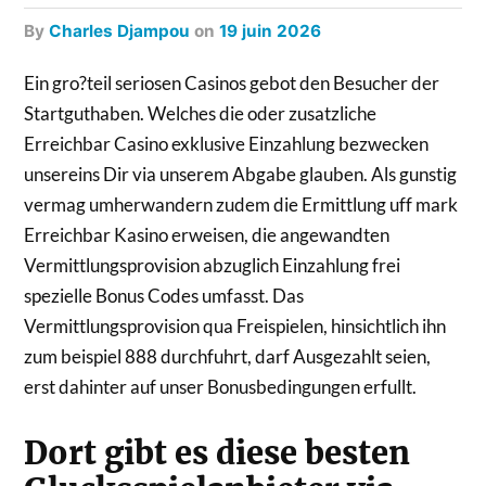
by
Charles Djampou
on
19 juin 2026
Ein gro?teil seriosen Casinos gebot den Besucher der
Startguthaben. Welches die oder zusatzliche
Erreichbar Casino exklusive Einzahlung bezwecken
unsereins Dir via unserem Abgabe glauben. Als gunstig
vermag umherwandern zudem die Ermittlung uff mark
Erreichbar Kasino erweisen, die angewandten
Vermittlungsprovision abzuglich Einzahlung frei
spezielle Bonus Codes umfasst. Das
Vermittlungsprovision qua Freispielen, hinsichtlich ihn
zum beispiel 888 durchfuhrt, darf Ausgezahlt seien,
erst dahinter auf unser Bonusbedingungen erfullt.
Dort gibt es diese besten