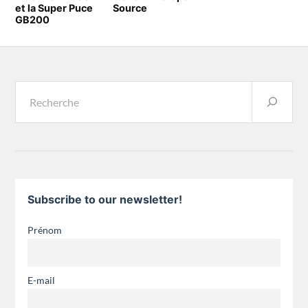
et la Super Puce
Source
GB200
Subscribe to our newsletter!
Prénom
E-mail