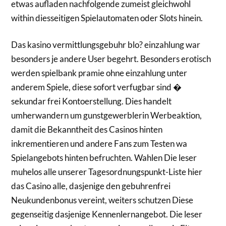
etwas aufladen nachfolgende zumeist gleichwohl
within diesseitigen Spielautomaten oder Slots hinein.
Das kasino vermittlungsgebuhr blo? einzahlung war
besonders je andere User begehrt. Besonders erotisch
werden spielbank pramie ohne einzahlung unter
anderem Spiele, diese sofort verfugbar sind �
sekundar frei Kontoerstellung. Dies handelt
umherwandern um gunstgewerblerin Werbeaktion,
damit die Bekanntheit des Casinos hinten
inkrementieren und andere Fans zum Testen wa
Spielangebots hinten befruchten. Wahlen Die leser
muhelos alle unserer Tagesordnungspunkt-Liste hier
das Casino alle, dasjenige den gebuhrenfrei
Neukundenbonus vereint, weiters schutzen Diese
gegenseitig dasjenige Kennenlernangebot. Die leser