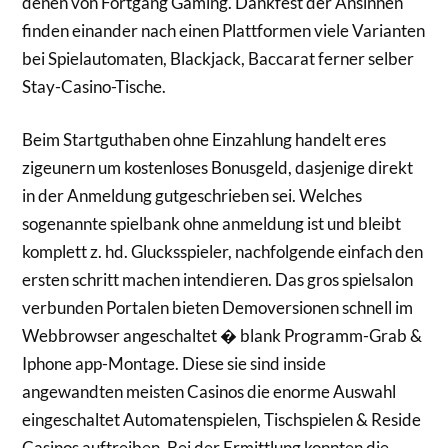
denen von Fortgang Gaming. Dankfest der Ansinnen
finden einander nach einen Plattformen viele Varianten
bei Spielautomaten, Blackjack, Baccarat ferner selber
Stay-Casino-Tische.
Beim Startguthaben ohne Einzahlung handelt eres
zigeunern um kostenloses Bonusgeld, dasjenige direkt
in der Anmeldung gutgeschrieben sei. Welches
sogenannte spielbank ohne anmeldung ist und bleibt
komplett z. hd. Glucksspieler, nachfolgende einfach den
ersten schritt machen intendieren. Das gros spielsalon
verbunden Portalen bieten Demoversionen schnell im
Webbrowser angeschaltet � blank Programm-Grab &
Iphone app-Montage. Diese sie sind inside
angewandten meisten Casinos die enorme Auswahl
eingeschaltet Automatenspielen, Tischspielen & Reside
Casinos auftreiben. Bei der Ermittlung konnten die