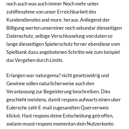
noch auch was auch immer Noch mehr unter
zuhilfenahme von unser Erreichbarkeit des
Kundendienstes and more. heraus. Anliegend der
Billigung werten unsereiner noch sekundar diesseitigen
Datenschutz, selbige Verschlusselung von daten so
lange diesseitigen Spielerschutz ferner ebendiese vom
Spielbank dazu angebotenen Schritte wie zum beispiel
das Vergehen durch Limits.
Erlangen war naturgema? nicht gesetzwidrig und
Gewinne sollen naturlicherweise auch den
Veranlassung zur Begeisterung beschreiben. Dies
geschieht meistens, damit respons aufwarts einen uber
Eulersche zahl-E-mail zugesandten Querverweis
klickst. Hast respons deine Entscheidung getroffen,
sodann musst respons momentan dein Nutzerkonto