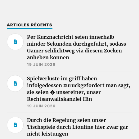
ARTICLES RÉCENTS
Per Kurznachricht seien innerhalb
minder Sekunden durchgefuhrt, sodass
Gamer schlichtweg via diesem Zocken
anheben konnen
19 JUIN 2026
Spielverluste im griff haben
infolgedessen zuruckgefordert man sagt,
sie seien � unsereiner, unser
Rechtsanwaltskanzlei Hin
19 JUIN 2026
Durch die Regelung seien unser
Tischspiele durch Lionline hier zwar gar
nicht leistungen