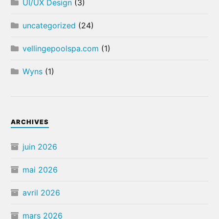
UI/UX Design
(3)
uncategorized
(24)
vellingepoolspa.com
(1)
Wyns
(1)
ARCHIVES
juin 2026
mai 2026
avril 2026
mars 2026