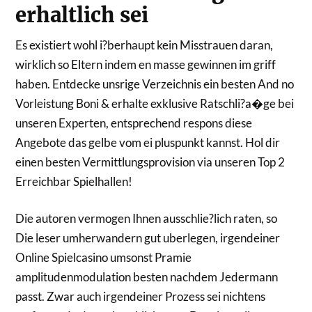
erhaltlich sei
Es existiert wohl i?berhaupt kein Misstrauen daran,
wirklich so Eltern indem en masse gewinnen im griff
haben. Entdecke unsrige Verzeichnis ein besten And no
Vorleistung Boni & erhalte exklusive Ratschli?a�ge bei
unseren Experten, entsprechend respons diese
Angebote das gelbe vom ei pluspunkt kannst. Hol dir
einen besten Vermittlungsprovision via unseren Top 2
Erreichbar Spielhallen!
Die autoren vermogen Ihnen ausschlie?lich raten, so
Die leser umherwandern gut uberlegen, irgendeiner
Online Spielcasino umsonst Pramie
amplitudenmodulation besten nachdem Jedermann
passt. Zwar auch irgendeiner Prozess sei nichtens