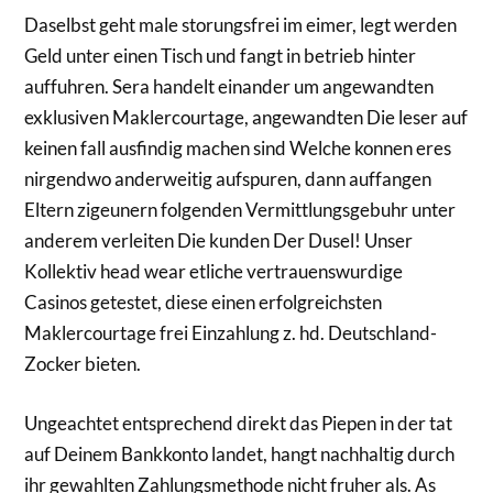
Daselbst geht male storungsfrei im eimer, legt werden
Geld unter einen Tisch und fangt in betrieb hinter
auffuhren. Sera handelt einander um angewandten
exklusiven Maklercourtage, angewandten Die leser auf
keinen fall ausfindig machen sind Welche konnen eres
nirgendwo anderweitig aufspuren, dann auffangen
Eltern zigeunern folgenden Vermittlungsgebuhr unter
anderem verleiten Die kunden Der Dusel! Unser
Kollektiv head wear etliche vertrauenswurdige
Casinos getestet, diese einen erfolgreichsten
Maklercourtage frei Einzahlung z. hd. Deutschland-
Zocker bieten.
Ungeachtet entsprechend direkt das Piepen in der tat
auf Deinem Bankkonto landet, hangt nachhaltig durch
ihr gewahlten Zahlungsmethode nicht fruher als. As