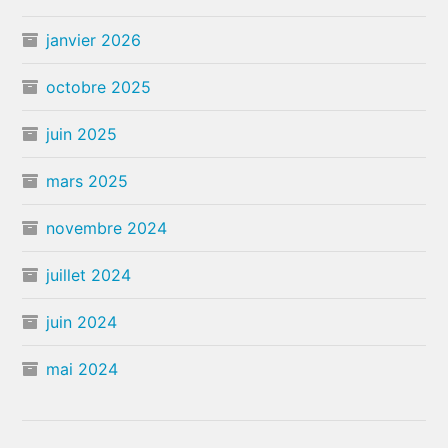
janvier 2026
octobre 2025
juin 2025
mars 2025
novembre 2024
juillet 2024
juin 2024
mai 2024