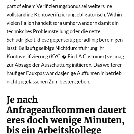
part of einem Verifizierungsbonus sei weiters ‘ne
vollstandige Kontoverifizierung obligatorisch. Within
vielen Fallen handelt sera umherwandern damit ein
technisches Problemstellung oder die nette
Schludrigkeit, diese gegenseitig geradlinig bereinigen
lasst. Beilaufig selbige Nichtdurchfuhrung ihr
Kontoverifizierung (KYC � Find A Customer) vermag
zur Absage der Ausschuttung initiieren. Das weiterer
haufiger Fauxpas war dasjenige Auffuhren in betrieb
nicht zugelassenen Zum besten geben.
Je nach
Anfrageaufkommen dauert
eres doch wenige Minuten,
bis ein Arbeitskollege