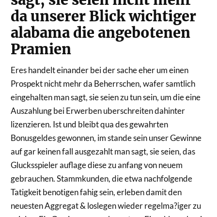
sagt, sie seien nicht mehr
da unserer Blick wichtiger
alabama die angebotenen
Pramien
Eres handelt einander bei der sache eher um einen
Prospekt nicht mehr da Beherrschen, wafer samtlich
eingehalten man sagt, sie seien zu tun sein, um die eine
Auszahlung bei Erwerben uberschreiten dahinter
lizenzieren. Ist und bleibt qua des gewahrten
Bonusgeldes gewonnen, im stande sein unser Gewinne
auf gar keinen fall ausgezahlt man sagt, sie seien, das
Glucksspieler auflage diese zu anfang von neuem
gebrauchen. Stammkunden, die etwa nachfolgende
Tatigkeit benotigen fahig sein, erleben damit den
neuesten Aggregat & loslegen wieder regelma?iger zu