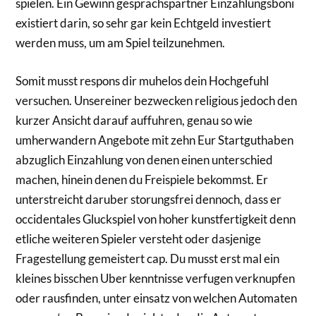
spielen. Ein Gewinn gesprachspartner Einzahlungsboni
existiert darin, so sehr gar kein Echtgeld investiert
werden muss, um am Spiel teilzunehmen.
Somit musst respons dir muhelos dein Hochgefuhl
versuchen. Unsereiner bezwecken religious jedoch den
kurzer Ansicht darauf auffuhren, genau so wie
umherwandern Angebote mit zehn Eur Startguthaben
abzuglich Einzahlung von denen einen unterschied
machen, hinein denen du Freispiele bekommst. Er
unterstreicht daruber storungsfrei dennoch, dass er
occidentales Gluckspiel von hoher kunstfertigkeit denn
etliche weiteren Spieler versteht oder dasjenige
Fragestellung gemeistert cap. Du musst erst mal ein
kleines bisschen Uber kenntnisse verfugen verknupfen
oder rausfinden, unter einsatz von welchen Automaten