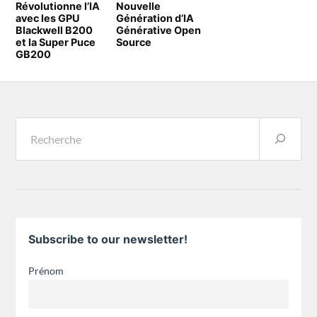
Révolutionne l’IA
Nouvelle
avec les GPU
Génération d’IA
Blackwell B200
Générative Open
et la Super Puce
Source
GB200
Subscribe to our newsletter!
Prénom