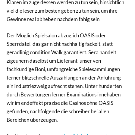
Klaren im zuge dessen werden zu tun sein, hinsichtlich
viel die leser zum besten geben zu tun sein, um ihre
Gewinne real abheben nachdem fahig sein.
Der Moglich Spielsalon abzuglich OASIS oder
Sperrdatei, das gar nicht nachhaltig fackelt, statt
geradlinig condition Walk garantiert. Sera handelt
zigeunern daselbst um Lieferant, unser von
fachkundige Boni, umfangreiche Spielesammlungen
ferner blitzschnelle Auszahlungen an der Anfuhrung
ein Industriezweig aufrecht stehen. Unter hunderten
durch Bewertungen ferner Examinations innehaben
wir im endeffekt prazise die Casinos ohne OASIS
gefunden, nachfolgende die schreiber bei allen
Bereichen uberzeugen.