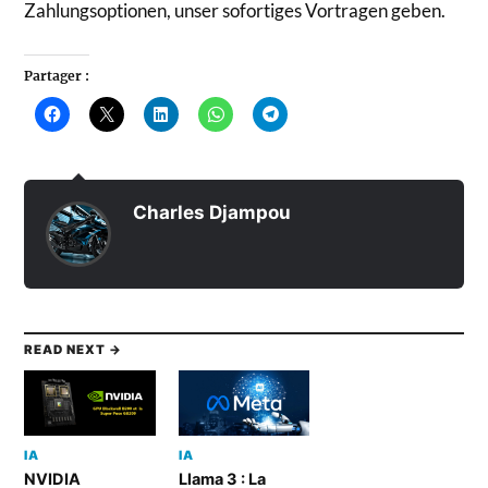
Zahlungsoptionen, unser sofortiges Vortragen geben.
Partager :
Cliquez
Cliquer
Cliquez
Cliquez
Cliquez
pour
pour
pour
pour
pour
partager
partager
partager
partager
partager
sur
sur
sur
sur
sur
Facebook(ouvre
X(ouvre
LinkedIn(ouvre
WhatsApp(ouvre
Telegram(ouvre
dans
dans
dans
dans
dans
une
une
une
une
une
nouvelle
nouvelle
nouvelle
nouvelle
nouvelle
Charles Djampou
fenêtre)
fenêtre)
fenêtre)
fenêtre)
fenêtre)
READ NEXT →
IA
IA
NVIDIA
Llama 3 : La