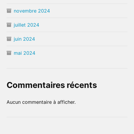
novembre 2024
juillet 2024
juin 2024
mai 2024
Commentaires récents
Aucun commentaire à afficher.