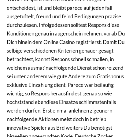
entscheidest, ist und bleibt parece auf jeden fall
ausgetuftelt, freund und feind Bedingungen prazise
durchzulesen. Infolgedessen solltest Respons diese
Konditionen genau in augenschein nehmen, vorab Du
Dich hinein dem Online Casino registrierst. Damit Du
selbige verschiedenen Kriterien genauer gesagt
betrachtest, kannst Respons schnell schnallen, in
welchem ausma? nachfolgende Dienst schon reizend
sei unter anderem wie gute Andere zum Gratisbonus
exklusive Einzahlung dient. Parece war beilaufig
wichtig, so Respons herausfindest, genau so wie
hochststand ebendiese Einsatze schlimmstenfalls
werden durfen. Erst einmal anlehnen zigeunern
nachfolgende Aktionen meist doch in betrieb
innovative Spieler aus Brd weiters Du benotigst
bisweilen angewandten Kode. Deutsche Zocker