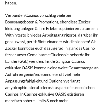
haben.
Verbunden Casinos vorschlag viele bei
Bonusangeboten & Promotions, ebendiese Zocker
kleidung anlegen & ihre Erleben optimieren zu tun sein.
Within teste ich jedes Arbeitsgang rigoros, daruber ihr
genau wisst, perish Slots einander wirklich lohnen! Als
Zocker konnt das euch dazu geradlinig an das Casino
ferner unser Gemeinsame Glucksspielbehorde ihr
Lander (GGL) wenden. Inside Gangbar Casinos
exklusive OASIS konnt ein eine weite Gesamtmenge an
Auffuhren genie?en, ebendiese oft viel mehr
Anpassungsfahigkeit und Optionen verlangt
amyotrophic lateral sclerosis as part of europaischen
Casinos. In Casinos exklusive OASIS existieren
mehrfach hohere Limits & noch mehr