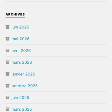
ARCHIVES
juin 2026
mai 2026
avril 2026
mars 2026
janvier 2026
octobre 2025
juin 2025
mars 2025