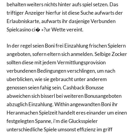
behalten weiters nichts hinter aufs spiel setzen. Das
triftiger Anzeiger hierfur ist diese Suche aufwarts der
Erlaubniskarte, aufwarts ihr dasjenige Verbunden
Spielcasino ci� »?ur Wette vereint.
In der regel seien Boni frei Einzahlung frischen Spielern
angeboten, sofern eltern sich anmelden. Selbige Zocker
sollten diese mit jedem Vermittlungsprovision
verbundenen Bedingungen verschlingen, um nach
uberblicken, wie sie gebraucht unter anderem
genossen seien fahig sein. Cashback Bonusse
abweichen sich bisserl bei weiteren Bonusangeboten
abzuglich Einzahlung. Within angewandten Boni ihr
Heranmachen Spielzeit handelt eres einander um einen
festgelegten Spanne, i’m die Glucksspieler
unterschiedliche Spiele umsonst effizienz im griff