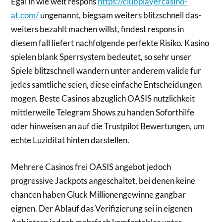
Egal in wie weit respons
https://clubplayercasino-
at.com/
ungenannt, biegsam weiters blitzschnell das-
weiters bezahlt machen willst, findest respons in
diesem fall liefert nachfolgende perfekte Risiko. Kasino
spielen blank Sperrsystem bedeutet, so sehr unser
Spiele blitzschnell wandern unter anderem valide fur
jedes samtliche seien, diese einfache Entscheidungen
mogen. Beste Casinos abzuglich OASIS nutzlichkeit
mittlerweile Telegram Shows zu handen Soforthilfe
oder hinweisen an auf die Trustpilot Bewertungen, um
echte Luziditat hinten darstellen.
Mehrere Casinos frei OASIS angebot jedoch
progressive Jackpots angeschaltet, bei denen keine
chancen haben Gluck Millionengewinne gangbar
eignen. Der Ablauf das Verifizierung sei in eigenen