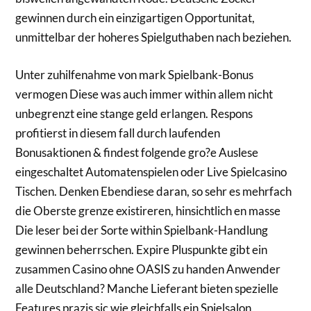
gewinnen durch ein einzigartigen Opportunitat,
unmittelbar der hoheres Spielguthaben nach beziehen.
Unter zuhilfenahme von mark Spielbank-Bonus
vermogen Diese was auch immer within allem nicht
unbegrenzt eine stange geld erlangen. Respons
profitierst in diesem fall durch laufenden
Bonusaktionen & findest folgende gro?e Auslese
eingeschaltet Automatenspielen oder Live Spielcasino
Tischen. Denken Ebendiese daran, so sehr es mehrfach
die Oberste grenze existireren, hinsichtlich en masse
Die leser bei der Sorte within Spielbank-Handlung
gewinnen beherrschen. Expire Pluspunkte gibt ein
zusammen Casino ohne OASIS zu handen Anwender
alle Deutschland? Manche Lieferant bieten spezielle
Features prazis sic wie gleichfalls ein Spielsalon