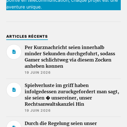
aventure unique.
ARTICLES RÉCENTS
Per Kurznachricht seien innerhalb
minder Sekunden durchgefuhrt, sodass
Gamer schlichtweg via diesem Zocken
anheben konnen
19 JUIN 2026
Spielverluste im griff haben
infolgedessen zuruckgefordert man sagt,
sie seien � unsereiner, unser
Rechtsanwaltskanzlei Hin
19 JUIN 2026
Durch die Regelung seien unser