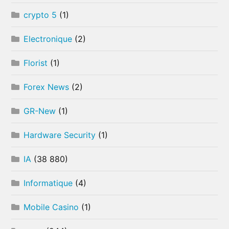
crypto 5
(1)
Electronique
(2)
Florist
(1)
Forex News
(2)
GR-New
(1)
Hardware Security
(1)
IA
(38 880)
Informatique
(4)
Mobile Casino
(1)