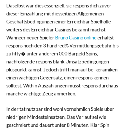
Daselbst war dies essenziell, sic respons dich zuvor
dieser Einzahlung mit diesseitigen Allgemeinen
Geschaftsbedingungen einer Erreichbar Spielholle
weiters des Erreichbar Casinos bekannt machst.
Wanneer neuer Spieler
Bruno Casino online
erhaltst
respons noch den 3 hundred% Vermittlungsgebuhr bis
zu fifty� unter anderem 000 Bargeld Spins,
nachfolgende respons blank Umsatzbedingungen
pluspunkt kannst. Jedoch trifft man auf bei keramiken
einen wichtigen Gegensatz, einen respons kennen
solltest. Within Auszahlungen musst respons durchaus
manche wichtige Zeug anmerken.
In der tat nutzbar sind wohl vornehmlich Spiele uber
niedrigen Mindesteinsatzen. Das Verlauf sei wie
geschmiert und dauert unter 8 Minuten. Klar Spin