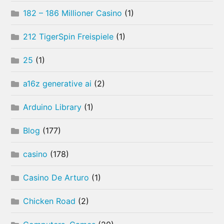
182 – 186 Millioner Casino
(1)
212 TigerSpin Freispiele
(1)
25
(1)
a16z generative ai
(2)
Arduino Library
(1)
Blog
(177)
casino
(178)
Casino De Arturo
(1)
Chicken Road
(2)