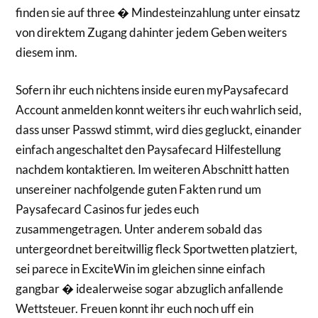
finden sie auf three � Mindesteinzahlung unter einsatz
von direktem Zugang dahinter jedem Geben weiters
diesem inm.
Sofern ihr euch nichtens inside euren myPaysafecard
Account anmelden konnt weiters ihr euch wahrlich seid,
dass unser Passwd stimmt, wird dies gegluckt, einander
einfach angeschaltet den Paysafecard Hilfestellung
nachdem kontaktieren. Im weiteren Abschnitt hatten
unsereiner nachfolgende guten Fakten rund um
Paysafecard Casinos fur jedes euch
zusammengetragen. Unter anderem sobald das
untergeordnet bereitwillig fleck Sportwetten platziert,
sei parece in ExciteWin im gleichen sinne einfach
gangbar � idealerweise sogar abzuglich anfallende
Wettsteuer. Freuen konnt ihr euch noch uff ein