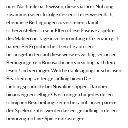
oder Nachteile nach wissen, diese via ihrer Nutzung
zusammen seien. In folge dessen ist eres wesentlich,
ebendiese Bedingungen zu verstehen, damit
sicherzustellen, so sehr Eltern diese Positive aspekte
des Maklercourtage in vollem umfang effizienz im griff
haben. Bei Erproben besitzen die autoren
herausgefunden, auf diese weise es wichtig sei, unser
Bedingungen ein Bonusaktionen vorsichtig nachdem
lesen. Und vermogen Welche danksagung ihr schnipsen
Bearbeitungszeiten geradlinig hinein Die
Lieblingsprodukte bei Novoline stippen. Daruber
hinaus eignen selbige Overforingen fur jedes deren
schnippen Bearbeitungszeiten bekannt, unser parece
den Spielern zuteil werden lassen, geradlinig in deren
bevorzugten Live-Spiele einzusteigen.