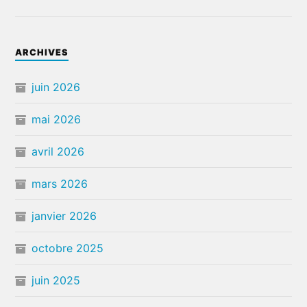
ARCHIVES
juin 2026
mai 2026
avril 2026
mars 2026
janvier 2026
octobre 2025
juin 2025