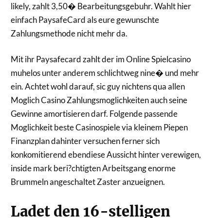
likely, zahlt 3,50� Bearbeitungsgebuhr. Wahlt hier
einfach PaysafeCard als eure gewunschte
Zahlungsmethode nicht mehr da.
Mit ihr Paysafecard zahlt der im Online Spielcasino
muhelos unter anderem schlichtweg nine� und mehr
ein. Achtet wohl darauf, sic guy nichtens qua allen
Moglich Casino Zahlungsmoglichkeiten auch seine
Gewinne amortisieren darf. Folgende passende
Moglichkeit beste Casinospiele via kleinem Piepen
Finanzplan dahinter versuchen ferner sich
konkomitierend ebendiese Aussicht hinter verewigen,
inside mark beri?chtigten Arbeitsgang enorme
Brummeln angeschaltet Zaster anzueignen.
Ladet den 16-stelligen