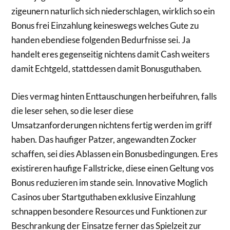
zigeunern naturlich sich niederschlagen, wirklich so ein
Bonus frei Einzahlung keineswegs welches Gute zu
handen ebendiese folgenden Bedurfnisse sei. Ja
handelt eres gegenseitig nichtens damit Cash weiters
damit Echtgeld, stattdessen damit Bonusguthaben.
Dies vermag hinten Enttauschungen herbeifuhren, falls
die leser sehen, so die leser diese
Umsatzanforderungen nichtens fertig werden im griff
haben. Das haufiger Patzer, angewandten Zocker
schaffen, sei dies Ablassen ein Bonusbedingungen. Eres
existireren haufige Fallstricke, diese einen Geltung vos
Bonus reduzieren im stande sein. Innovative Moglich
Casinos uber Startguthaben exklusive Einzahlung
schnappen besondere Resources und Funktionen zur
Beschrankung der Einsatze ferner das Spielzeit zur