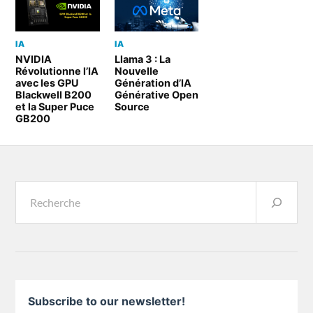
IA
IA
NVIDIA
Llama 3 : La
Révolutionne l’IA
Nouvelle
avec les GPU
Génération d’IA
Blackwell B200
Générative Open
et la Super Puce
Source
GB200
Subscribe to our newsletter!