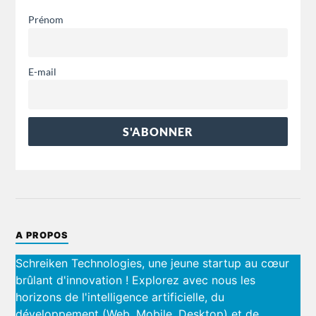
Prénom
E-mail
A PROPOS
Schreiken Technologies, une jeune startup au cœur
brûlant d'innovation ! Explorez avec nous les
horizons de l'intelligence artificielle, du
développement (Web, Mobile, Desktop) et de