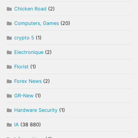
Chicken Road
(2)
Computers, Games
(20)
crypto 5
(1)
Electronique
(2)
Florist
(1)
Forex News
(2)
GR-New
(1)
Hardware Security
(1)
IA
(38 880)