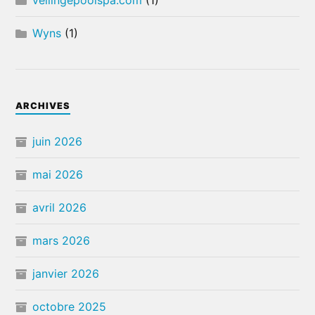
vellingepoolspa.com
(1)
Wyns
(1)
ARCHIVES
juin 2026
mai 2026
avril 2026
mars 2026
janvier 2026
octobre 2025