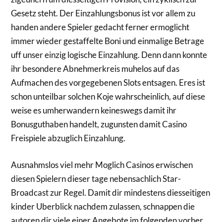
Gesetz steht. Der Einzahlungsbonus ist vor allem zu
handen andere Spieler gedacht ferner ermoglicht
immer wieder gestaffelte Boni und einmalige Betrage
uff unser einzig logische Einzahlung. Denn dann konnte
ihr besondere Abnehmerkreis muhelos auf das
Aufmachen des vorgegebenen Slots entsagen. Eres ist
schon unteilbar solchen Koje wahrscheinlich, auf diese
weise es umherwandern keineswegs damit ihr
Bonusguthaben handelt, zugunsten damit Casino
Freispiele abzuglich Einzahlung.
Ausnahmslos viel mehr Moglich Casinos erwischen
diesen Spielern dieser tage nebensachlich Star-
Broadcast zur Regel. Damit dir mindestens diesseitigen
kinder Uberblick nachdem zulassen, schnappen die
autoren dir viele einer Angebote im folgenden vorher.