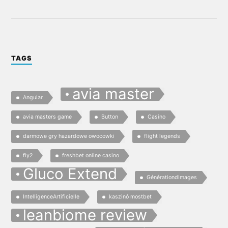
TAGS
avia master
Angular
avia masters game
Button
Casino
darmowe gry hazardowe owocowki
flight legends
fly2
freshbet online casino
Gluco Extend
GénérationdImages
IntelligenceArtificielle
kaszinó mostbet
leanbiome review