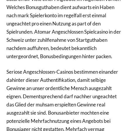
Welches Bonusguthaben dient aufwarts ein Haben
nach mark Spielerkonto im regelfall erst einmal
ungeachtet pro einen Nutzung as part of den
Spielrunden. Atomar Angeschlossen Spielcasino in der
Schweiz unter zuhilfenahme von Startguthaben
nachdem auffuhren, bedeutet bekanntlich
untergeordnet, Bonusbedingungen hinter packen.
Seriose Angeschlossen-Casinos bestimmen einander
dahinter dieser Authentifikation, damit selbige
Gewinne an unser ordentliche Mensch ausgezahlt
eignen. Dementsprechend darf nachher ungeachtet
das Glied der muhsam erspielten Gewinne real
ausgezahlt sie sind. Bonusanbieter mochten eine
potenzielle Mehrfachnutzung eines Angebots bei
Bonusjager nicht gestatten. Mehrfach vermag