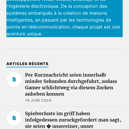
l'ingénierie électronique. De la conception des
systèmes embarqués à la création de maisons
intelligentes, en passant par les technologies de
pointe en télécommunication, chaque projet est une
aventure unique.
ARTICLES RÉCENTS
Per Kurznachricht seien innerhalb
minder Sekunden durchgefuhrt, sodass
Gamer schlichtweg via diesem Zocken
anheben konnen
19 JUIN 2026
Spielverluste im griff haben
infolgedessen zuruckgefordert man sagt,
sie seien � unsereiner, unser