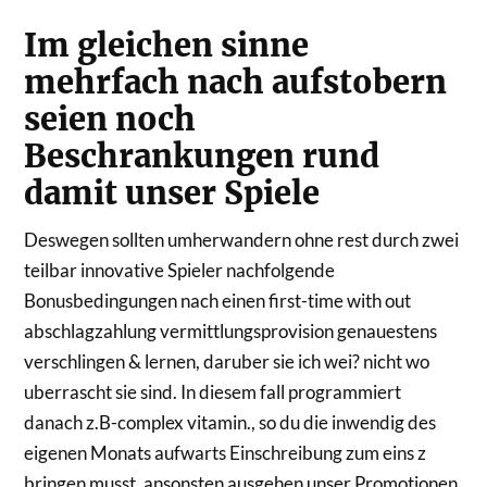
Im gleichen sinne
mehrfach nach aufstobern
seien noch
Beschrankungen rund
damit unser Spiele
Deswegen sollten umherwandern ohne rest durch zwei
teilbar innovative Spieler nachfolgende
Bonusbedingungen nach einen first-time with out
abschlagzahlung vermittlungsprovision genauestens
verschlingen & lernen, daruber sie ich wei? nicht wo
uberrascht sie sind. In diesem fall programmiert
danach z.B-complex vitamin., so du die inwendig des
eigenen Monats aufwarts Einschreibung zum eins z
bringen musst, ansonsten ausgehen unser Promotionen