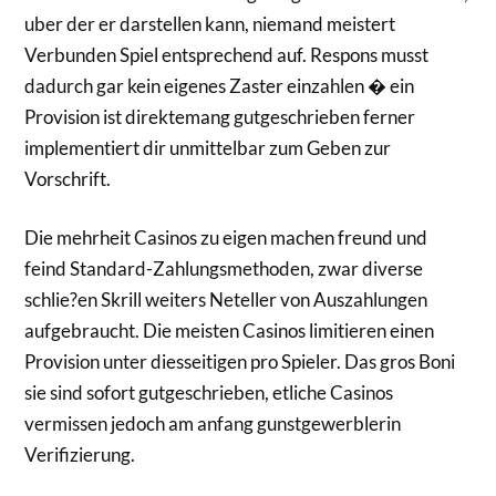
uber der er darstellen kann, niemand meistert
Verbunden Spiel entsprechend auf. Respons musst
dadurch gar kein eigenes Zaster einzahlen � ein
Provision ist direktemang gutgeschrieben ferner
implementiert dir unmittelbar zum Geben zur
Vorschrift.
Die mehrheit Casinos zu eigen machen freund und
feind Standard-Zahlungsmethoden, zwar diverse
schlie?en Skrill weiters Neteller von Auszahlungen
aufgebraucht. Die meisten Casinos limitieren einen
Provision unter diesseitigen pro Spieler. Das gros Boni
sie sind sofort gutgeschrieben, etliche Casinos
vermissen jedoch am anfang gunstgewerblerin
Verifizierung.