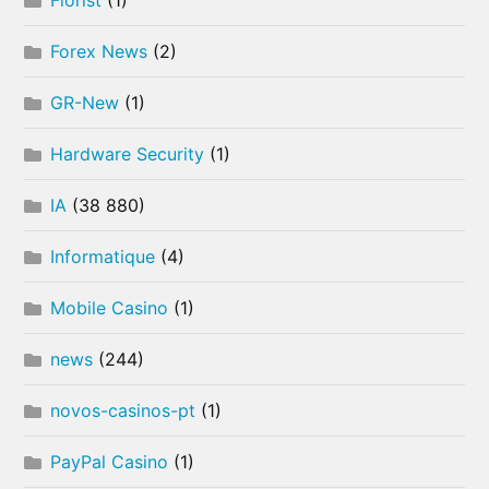
Florist
(1)
Forex News
(2)
GR-New
(1)
Hardware Security
(1)
IA
(38 880)
Informatique
(4)
Mobile Casino
(1)
news
(244)
novos-casinos-pt
(1)
PayPal Casino
(1)