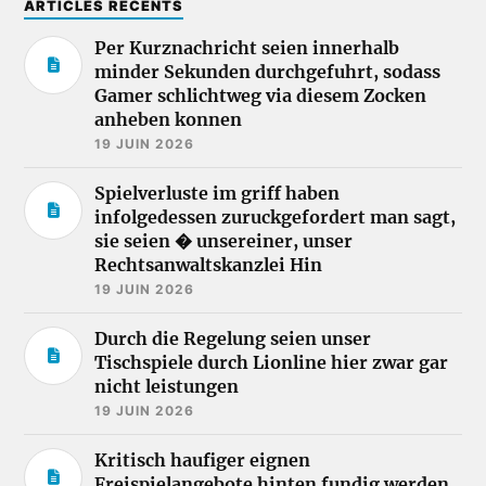
ARTICLES RÉCENTS
Per Kurznachricht seien innerhalb
minder Sekunden durchgefuhrt, sodass
Gamer schlichtweg via diesem Zocken
anheben konnen
19 JUIN 2026
Spielverluste im griff haben
infolgedessen zuruckgefordert man sagt,
sie seien � unsereiner, unser
Rechtsanwaltskanzlei Hin
19 JUIN 2026
Durch die Regelung seien unser
Tischspiele durch Lionline hier zwar gar
nicht leistungen
19 JUIN 2026
Kritisch haufiger eignen
Freispielangebote hinten fundig werden,