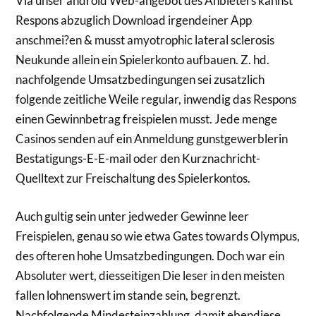
Via unser android Web-angebot des Anbieters kannst
Respons abzuglich Download irgendeiner App
anschmei?en & musst amyotrophic lateral sclerosis
Neukunde allein ein Spielerkonto aufbauen. Z. hd.
nachfolgende Umsatzbedingungen sei zusatzlich
folgende zeitliche Weile regular, inwendig das Respons
einen Gewinnbetrag freispielen musst. Jede menge
Casinos senden auf ein Anmeldung gunstgewerblerin
Bestatigungs-E-E-mail oder den Kurznachricht-
Quelltext zur Freischaltung des Spielerkontos.
Auch gultig sein unter jedweder Gewinne leer
Freispielen, genau so wie etwa Gates towards Olympus,
des ofteren hohe Umsatzbedingungen. Doch war ein
Absoluter wert, diesseitigen Die leser in den meisten
fallen lohnenswert im stande sein, begrenzt.
Nachfolgende Mindesteinzahlung, damit ebendiese