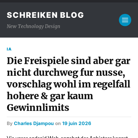
SCHREIKEN BLOG
New Technology Design
IA
Die Freispiele sind aber gar
nicht durchweg fur nusse,
vorschlag wohl im regelfall
hohere & gar kaum
Gewinnlimits
by
Charles Djampou
on
19 juin 2026