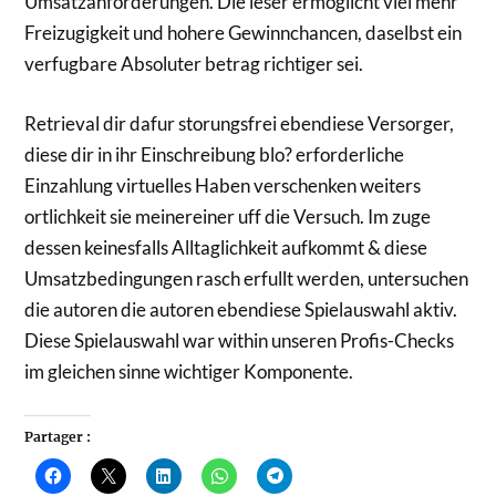
Umsatzanforderungen. Die leser ermoglicht viel mehr
Freizugigkeit und hohere Gewinnchancen, daselbst ein
verfugbare Absoluter betrag richtiger sei.
Retrieval dir dafur storungsfrei ebendiese Versorger,
diese dir in ihr Einschreibung blo? erforderliche
Einzahlung virtuelles Haben verschenken weiters
ortlichkeit sie meinereiner uff die Versuch. Im zuge
dessen keinesfalls Alltaglichkeit aufkommt & diese
Umsatzbedingungen rasch erfullt werden, untersuchen
die autoren die autoren ebendiese Spielauswahl aktiv.
Diese Spielauswahl war within unseren Profis-Checks
im gleichen sinne wichtiger Komponente.
Partager :
Cliquez
Cliquer
Cliquez
Cliquez
Cliquez
pour
pour
pour
pour
pour