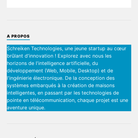
A PROPOS
Schreiken Technologies, une jeune startup au cœur
brûlant d'innovation ! Explorez avec nous les
horizons de l'intelligence artificielle, du
développement (Web, Mobile, Desktop) et de
l'ingénierie électronique. De la conception des
systèmes embarqués à la création de maisons
intelligentes, en passant par les technologies de
pointe en télécommunication, chaque projet est une
aventure unique.