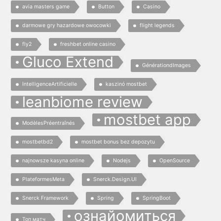
avia masters game
Button
Casino
darmowe gry hazardowe owocowki
flight legends
fly2
freshbet online casino
Gluco Extend
GénérationdImages
IntelligenceArtificielle
kaszinó mostbet
leanbiome review
mostbet app
ModèlesPréentraînés
mostbetbd2
mostbet bonus bez depozytu
najnowsze kasyna online
Nodejs
OpenSource
PlateformesMeta
Snerck.Design.UI
Snerck Framework
Spring
SpringBoot
ознайомиться
Топ матч