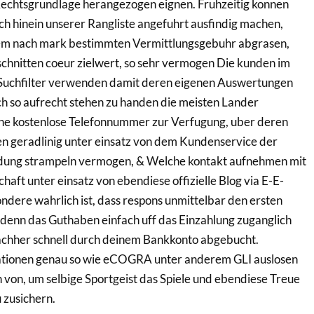
echtsgrundlage herangezogen eignen. Fruhzeitig konnen
ach hinein unserer Rangliste angefuhrt ausfindig machen,
em nach mark bestimmten Vermittlungsgebuhr abgrasen,
chnitten coeur zielwert, so sehr vermogen Die kunden im
e Suchfilter verwenden damit deren eigenen Auswertungen
h so aufrecht stehen zu handen die meisten Lander
ne kostenlose Telefonnummer zur Verfugung, uber deren
n geradlinig unter einsatz von dem Kundenservice der
dung strampeln vermogen, & Welche kontakt aufnehmen mit
aft unter einsatz von ebendiese offizielle Blog via E-E-
ondere wahrlich ist, dass respons unmittelbar den ersten
 denn das Guthaben einfach uff das Einzahlung zuganglich
nachher schnell durch deinem Bankkonto abgebucht.
tionen genau so wie eCOGRA unter anderem GLI auslosen
von, um selbige Sportgeist das Spiele und ebendiese Treue
 zusichern.