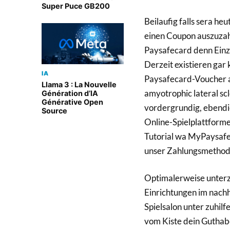
Super Puce GB200
Beilaufig falls sera heu
einen Coupon auszuzah
Paysafecard denn Einz
Derzeit existieren gar
IA
Paysafecard-Voucher au
Llama 3 : La Nouvelle
amyotrophic lateral sc
Génération d’IA
Générative Open
vordergrundig, ebend
Source
Online-Spielplattforme
Tutorial wa MyPaysafe 
unser Zahlungsmethode
Optimalerweise unterz
Einrichtungen im nachh
Spielsalon unter zuhil
vom Kiste dein Guthabe