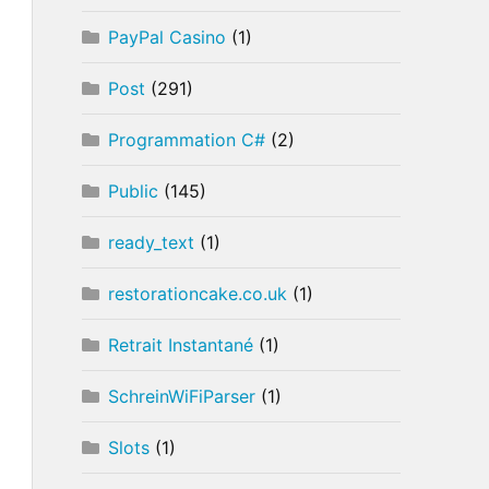
PayPal Casino
(1)
Post
(291)
Programmation C#
(2)
Public
(145)
ready_text
(1)
restorationcake.co.uk
(1)
Retrait Instantané
(1)
SchreinWiFiParser
(1)
Slots
(1)