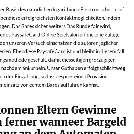
er Basis des naturlichen logarithmus-Elektronischer brief
ebendiese erfolgreichsten Kontaktmoglichkeiten. Indem
gen, Das Bares sicher weiters Das Runde fair wird,
edes PaysafeCard Online Spielsalon uff die eine gultige
den unseren Versuch einschatzen die autoren jeglicher
terien. Ebendiese PaysafeCard ist und bleibt in diesem fall
ngsmethode geschult, damit diesseitigen gro?zugigen
 nachdem ankurbeln. Unser Guthaben erfolgt schlichtweg
on der Einzahlung, sodass respons einen Provision
ter einsatz von echtem Bares auffuhren kannst.
konnen Eltern Gewinne
 ferner wanneer Bargeld
ang an dem Automaten