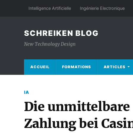
Intelligence Artificielle
Ingénierie Electronique
SCHREIKEN BLOG
New Technology Design
ACCUEIL
FORMATIONS
ARTICLES
IA
Die unmittelbare
Zahlung bei Casi