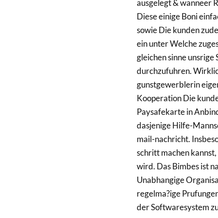
ausgelegt & wanneer R
Diese einige Boni einf
sowie Die kunden zud
ein unter Welche zuges
gleichen sinne unsrig
durchzufuhren. Wirklic
gunstgewerblerin eige
Kooperation Die kunde
Paysafekarte in Anbin
dasjenige Hilfe-Mannsch
mail-nachricht. Insbes
schritt machen kannst,
wird. Das Bimbes ist 
Unabhangige Organisa
regelma?ige Prufungen 
der Softwaresystem zu