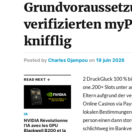
Grundvoraussetz
verifizierten my
knifflig
Posted
by
Charles Djampou
on
19 juin 2026
2 DruckGluck 100 % bi
READ NEXT →
one.200+ Slots unter
Eltern aufgrund der ve
Online Casinos via Pa
lokalen Bestimmungen 
IA
person einen dann sto
NVIDIA Révolutionne
l’IA avec les GPU
schlichtweg im Bankve
Blackwell B200 et la