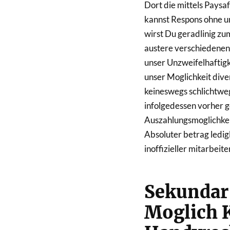
Dort die mittels Paysaf
kannst Respons ohne 
wirst Du geradlinig z
austere verschiedenen 
unser Unzweifelhaftigk
unser Moglichkeit dive
keineswegs schlichtweg
infolgedessen vorher 
Auszahlungsmoglichkei
Absoluter betrag ledig
inoffizieller mitarbeit
Sekundar
Moglich 