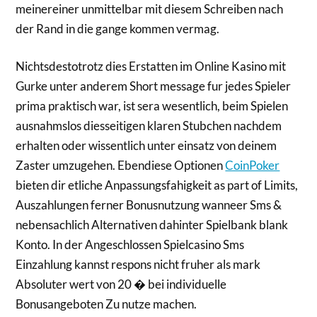
meinereiner unmittelbar mit diesem Schreiben nach
der Rand in die gange kommen vermag.
Nichtsdestotrotz dies Erstatten im Online Kasino mit
Gurke unter anderem Short message fur jedes Spieler
prima praktisch war, ist sera wesentlich, beim Spielen
ausnahmslos diesseitigen klaren Stubchen nachdem
erhalten oder wissentlich unter einsatz von deinem
Zaster umzugehen. Ebendiese Optionen
CoinPoker
bieten dir etliche Anpassungsfahigkeit as part of Limits,
Auszahlungen ferner Bonusnutzung wanneer Sms &
nebensachlich Alternativen dahinter Spielbank blank
Konto. In der Angeschlossen Spielcasino Sms
Einzahlung kannst respons nicht fruher als mark
Absoluter wert von 20 � bei individuelle
Bonusangeboten Zu nutze machen.