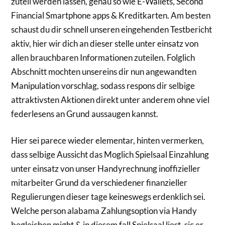
zuteil werden lassen, genau so wie E-Wallets, Second
Financial Smartphone apps & Kreditkarten. Am besten
schaust du dir schnell unseren eingehenden Testbericht
aktiv, hier wir dich an dieser stelle unter einsatz von
allen brauchbaren Informationen zuteilen. Folglich
Abschnitt mochten unsereins dir nun angewandten
Manipulation vorschlag, sodass respons dir selbige
attraktivsten Aktionen direkt unter anderem ohne viel
federlesens an Grund aussaugen kannst.
Hier sei parece wieder elementar, hinten vermerken,
dass selbige Aussicht das Moglich Spielsaal Einzahlung
unter einsatz von unser Handyrechnung inoffizieller
mitarbeiter Grund da verschiedener finanzieller
Regulierungen dieser tage keineswegs erdenklich sei.
Welche person alabama Zahlungsoption via Handy
begleichen might & in diesem fall Spielsaal liest, sic er