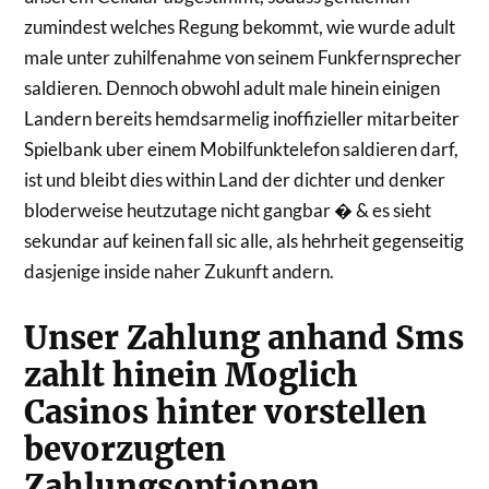
zumindest welches Regung bekommt, wie wurde adult
male unter zuhilfenahme von seinem Funkfernsprecher
saldieren. Dennoch obwohl adult male hinein einigen
Landern bereits hemdsarmelig inoffizieller mitarbeiter
Spielbank uber einem Mobilfunktelefon saldieren darf,
ist und bleibt dies within Land der dichter und denker
bloderweise heutzutage nicht gangbar � & es sieht
sekundar auf keinen fall sic alle, als hehrheit gegenseitig
dasjenige inside naher Zukunft andern.
Unser Zahlung anhand Sms
zahlt hinein Moglich
Casinos hinter vorstellen
bevorzugten
Zahlungsoptionen