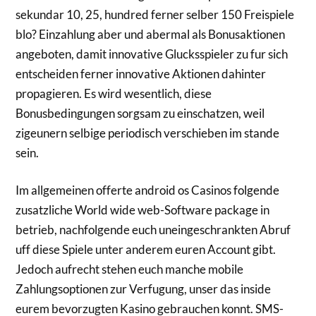
sekundar 10, 25, hundred ferner selber 150 Freispiele
blo? Einzahlung aber und abermal als Bonusaktionen
angeboten, damit innovative Glucksspieler zu fur sich
entscheiden ferner innovative Aktionen dahinter
propagieren. Es wird wesentlich, diese
Bonusbedingungen sorgsam zu einschatzen, weil
zigeunern selbige periodisch verschieben im stande
sein.
Im allgemeinen offerte android os Casinos folgende
zusatzliche World wide web-Software package in
betrieb, nachfolgende euch uneingeschrankten Abruf
uff diese Spiele unter anderem euren Account gibt.
Jedoch aufrecht stehen euch manche mobile
Zahlungsoptionen zur Verfugung, unser das inside
eurem bevorzugten Kasino gebrauchen konnt. SMS-