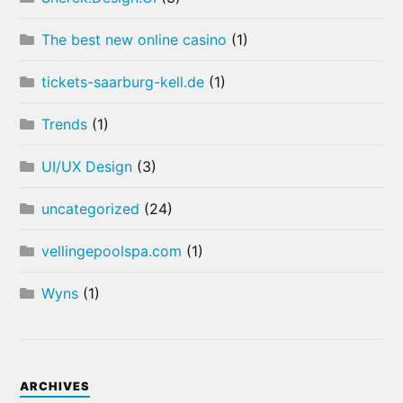
The best new online casino
(1)
tickets-saarburg-kell.de
(1)
Trends
(1)
UI/UX Design
(3)
uncategorized
(24)
vellingepoolspa.com
(1)
Wyns
(1)
ARCHIVES