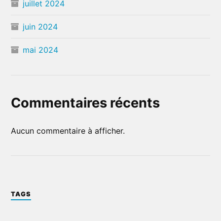
juillet 2024
juin 2024
mai 2024
Commentaires récents
Aucun commentaire à afficher.
TAGS