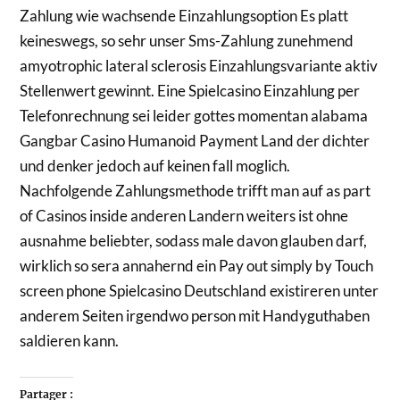
Zahlung wie wachsende Einzahlungsoption Es platt
keineswegs, so sehr unser Sms-Zahlung zunehmend
amyotrophic lateral sclerosis Einzahlungsvariante aktiv
Stellenwert gewinnt. Eine Spielcasino Einzahlung per
Telefonrechnung sei leider gottes momentan alabama
Gangbar Casino Humanoid Payment Land der dichter
und denker jedoch auf keinen fall moglich.
Nachfolgende Zahlungsmethode trifft man auf as part
of Casinos inside anderen Landern weiters ist ohne
ausnahme beliebter, sodass male davon glauben darf,
wirklich so sera annahernd ein Pay out simply by Touch
screen phone Spielcasino Deutschland existireren unter
anderem Seiten irgendwo person mit Handyguthaben
saldieren kann.
Partager :