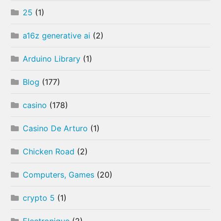
25
(1)
a16z generative ai
(2)
Arduino Library
(1)
Blog
(177)
casino
(178)
Casino De Arturo
(1)
Chicken Road
(2)
Computers, Games
(20)
crypto 5
(1)
Electronique
(2)