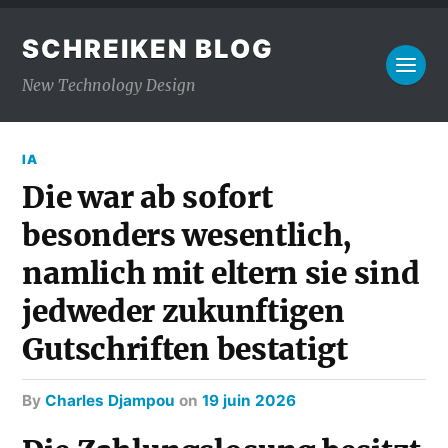
SCHREIKEN BLOG
New Technology Design
IA
Die war ab sofort
besonders wesentlich,
namlich mit eltern sie sind
jedweder zukunftigen
Gutschriften bestatigt
by
Charles Djampou
on
19 juin 2026