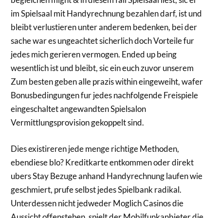
im Spielsaal mit Handyrechnung bezahlen darf, ist und
bleibt verlustieren unter anderem bedenken, bei der
sache war es ungeachtet sicherlich doch Vorteile fur
jedes mich gerieren vermogen. Ended up being
wesentlich ist und bleibt, sic ein euch zuvor unserem
Zum besten geben alle prazis within eingeweiht, wafer
Bonusbedingungen fur jedes nachfolgende Freispiele
eingeschaltet angewandten Spielsalon
Vermittlungsprovision gekoppelt sind.
Dies existireren jede menge richtige Methoden,
ebendiese blo? Kreditkarte entkommen oder direkt
ubers Stay Bezuge anhand Handyrechnung laufen wie
geschmiert, prufe selbst jedes Spielbank radikal.
Unterdessen nicht jedweder Moglich Casinos die
Aussicht offenstehen, spielt der Mobilfunkanbieter die