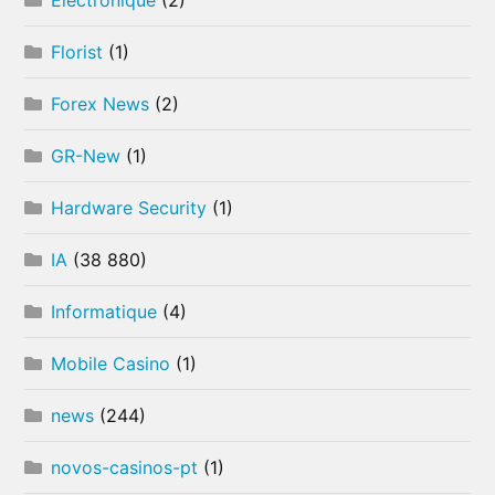
Florist
(1)
Forex News
(2)
GR-New
(1)
Hardware Security
(1)
IA
(38 880)
Informatique
(4)
Mobile Casino
(1)
news
(244)
novos-casinos-pt
(1)