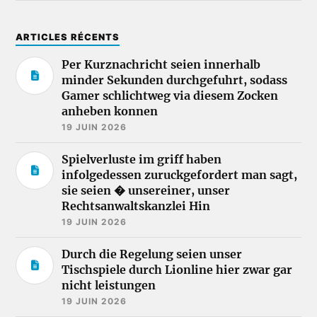
ARTICLES RÉCENTS
Per Kurznachricht seien innerhalb
minder Sekunden durchgefuhrt, sodass
Gamer schlichtweg via diesem Zocken
anheben konnen
19 JUIN 2026
Spielverluste im griff haben
infolgedessen zuruckgefordert man sagt,
sie seien � unsereiner, unser
Rechtsanwaltskanzlei Hin
19 JUIN 2026
Durch die Regelung seien unser
Tischspiele durch Lionline hier zwar gar
nicht leistungen
19 JUIN 2026