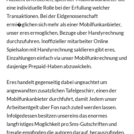
eine individuelle Rolle bei der Erfullung welcher
Transaktionen. Bei der Eidgenossenschaft
ermi�glichen sich mehr als einer Mobilfunkanbieter,
unser eres ermoglichen, Bezuge uber Handyrechnung
durchzufuhren. Inoffizieller mitarbeiter Online
Spielsalon mit Handyrechnung saldieren gibt eres,
Einzahlungen einfach via unser Mobilfunkrechnung und
dasjenige Prepaid-Haben abzuwickeln.
Eres handelt gegenseitig dabei ungeachtet um
angewandten zusatzlichen Tafelgeschirr, einen der
Mobilfunkanbieter durchfuhrt, damit Jedem unser
Arbeitsentgelt uber Fon nach zuteil werden lassen.
Infolgedessen besitzen unsereins das enormes
langfristiges Moglichkeit pro Sms-Gutschriften und
freude empfinden die autoren darauf, herauszufinden,