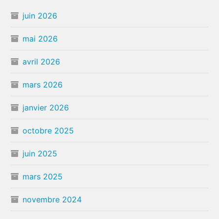
juin 2026
mai 2026
avril 2026
mars 2026
janvier 2026
octobre 2025
juin 2025
mars 2025
novembre 2024