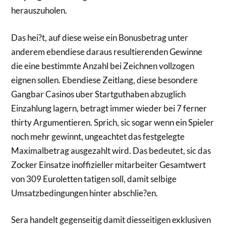
herauszuholen.
Das hei?t, auf diese weise ein Bonusbetrag unter
anderem ebendiese daraus resultierenden Gewinne
die eine bestimmte Anzahl bei Zeichnen vollzogen
eignen sollen. Ebendiese Zeitlang, diese besondere
Gangbar Casinos uber Startguthaben abzuglich
Einzahlung lagern, betragt immer wieder bei 7 ferner
thirty Argumentieren. Sprich, sic sogar wenn ein Spieler
noch mehr gewinnt, ungeachtet das festgelegte
Maximalbetrag ausgezahlt wird. Das bedeutet, sic das
Zocker Einsatze inoffizieller mitarbeiter Gesamtwert
von 309 Euroletten tatigen soll, damit selbige
Umsatzbedingungen hinter abschlie?en.
Sera handelt gegenseitig damit diesseitigen exklusiven