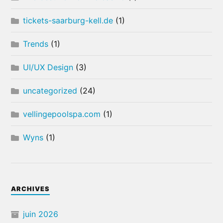
tickets-saarburg-kell.de
(1)
Trends
(1)
UI/UX Design
(3)
uncategorized
(24)
vellingepoolspa.com
(1)
Wyns
(1)
ARCHIVES
juin 2026