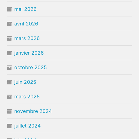
mai 2026
avril 2026
mars 2026
janvier 2026
octobre 2025
juin 2025
mars 2025
novembre 2024
juillet 2024