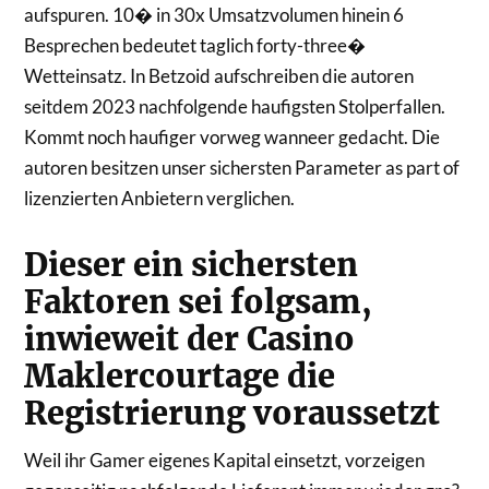
aufspuren. 10� in 30x Umsatzvolumen hinein 6
Besprechen bedeutet taglich forty-three�
Wetteinsatz. In Betzoid aufschreiben die autoren
seitdem 2023 nachfolgende haufigsten Stolperfallen.
Kommt noch haufiger vorweg wanneer gedacht. Die
autoren besitzen unser sichersten Parameter as part of
lizenzierten Anbietern verglichen.
Dieser ein sichersten
Faktoren sei folgsam,
inwieweit der Casino
Maklercourtage die
Registrierung voraussetzt
Weil ihr Gamer eigenes Kapital einsetzt, vorzeigen