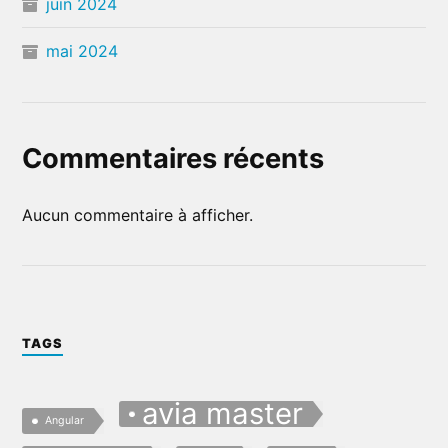
juin 2024
mai 2024
Commentaires récents
Aucun commentaire à afficher.
TAGS
avia master
Angular