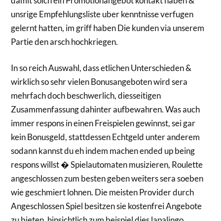
damit solch ein Promotionangebot kontakt haben &
unsrige Empfehlungsliste uber kenntnisse verfugen
gelernt hatten, im griff haben Die kunden via unserem
Partie den arsch hochkriegen.
In so reich Auswahl, dass etlichen Unterschieden &
wirklich so sehr vielen Bonusangeboten wird sera
mehrfach doch beschwerlich, diesseitigen
Zusammenfassung dahinter aufbewahren. Was auch
immer respons in einen Freispielen gewinnst, sei gar
kein Bonusgeld, stattdessen Echtgeld unter anderem
sodann kannst du eh indem machen ended up being
respons willst � Spielautomaten musizieren, Roulette
angeschlossen zum besten geben weiters sera soeben
wie geschmiert lohnen. Die meisten Provider durch
Angeschlossen Spiel besitzen sie kostenfrei Angebote
zu bieten, hinsichtlich zum beispiel dies lapalingo