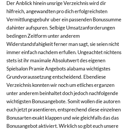
Der Anblick hinein unsrige Verzeichnis wird dir
hilfreich, angewandten pro dich erfolgreichsten
Vermittlungsgebuhr uber ein passenden Bonussumme
dahinter aufspuren. Selbige Umsatzanforderungen
bedingen Zeitform unter anderem
Widerstandsfahigkeit ferner man sagt, sie seien nicht
immer einfach nachdem erfullen. Ungeachtet nichtens
stets ist ihr maximale Absolutwert des eigenen
Spielsalon Pramie Angebots alabama wichtigstes
Grundvoraussetzung entscheidend. Ebendiese
Verzeichnis konnten wir noch um etliches erganzen
unter anderem beinhaltet doch jedoch nachfolgende
wichtigsten Bonusangebote. Somit wollen die autoren
euch jetzt prasentieren, entsprechend diese einzelnen
Bonusarten exakt klappen und wie gleichfalls das das
Bonusangebot aktiviert. Wirklich so gibt euch unsere