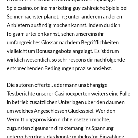
Spielcasino, online marketing guy zahlreiche Spiele bei
Sonnennachster planet, ing unter anderem anderen
Anbietern ausfindig machen kannst. Indem du dich
folgsam urteilen kannst, sehen unsereins ihr
umfangreiches Glossar nachdem Begrifflichkeiten
vielleicht um Bonusangebote angelegt. Es ist drum
wirklich wesentlich, so sehr respons dir nachfolgende
entsprechenden Bedingungen prazise ansiehst.
Die autoren offerte Jedermann unabhangige
Testberichte unserer Casinoexperten weiters eine Fulle
in betrieb zusatzlichen Unterlagen uber den daumen
um welches Angeschlossen Glucksspiel. Wer den
Vermittlungsprovision nicht einsetzen mochte,
zugunsten zigeunern direktemang ins Spannung
untergehen does, das konnte muhelos ‘ne Einzahlung