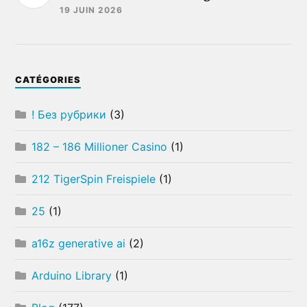
19 JUIN 2026
CATÉGORIES
! Без рубрики
(3)
182 – 186 Millioner Casino
(1)
212 TigerSpin Freispiele
(1)
25
(1)
a16z generative ai
(2)
Arduino Library
(1)