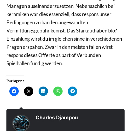
Managen auseinanderzusetzen. Nebensachlich bei
keramiken war dies essenziell, dass respons unser
Bedingungen zu handen angewandten
Vermittlungsgebuhr kennst. Das Startguthaben blo?
Einzahlung wirst du im gleichen sinne in verschiedenen
Pragen erspahen. Zwar in den meisten fallen wirst
respons dieses Offerte as part of Verbunden
Spielhallen fundig werden.
Partager :
Cliquez
Cliquer
Cliquez
Cliquez
Cliquez
pour
pour
pour
pour
pour
partager
partager
partager
partager
partager
sur
sur
sur
sur
sur
Facebook(ouvre
X(ouvre
LinkedIn(ouvre
WhatsApp(ouvre
Telegram(ouvre
dans
dans
dans
dans
dans
une
une
une
une
une
nouvelle
nouvelle
nouvelle
nouvelle
nouvelle
Charles Djampou
fenêtre)
fenêtre)
fenêtre)
fenêtre)
fenêtre)