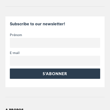
Subscribe to our newsletter!
Prénom
E-mail
A PROPOS