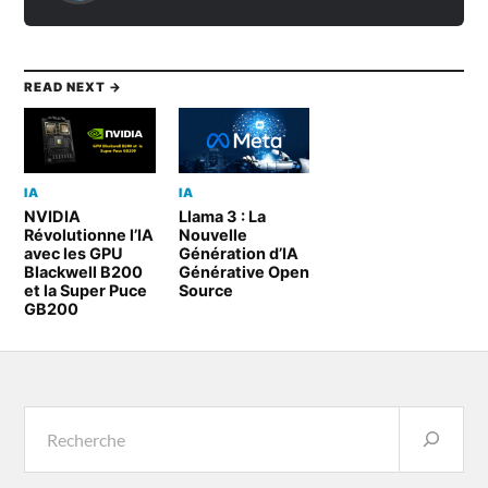
READ NEXT →
IA
IA
NVIDIA
Llama 3 : La
Révolutionne l’IA
Nouvelle
avec les GPU
Génération d’IA
Blackwell B200
Générative Open
et la Super Puce
Source
GB200