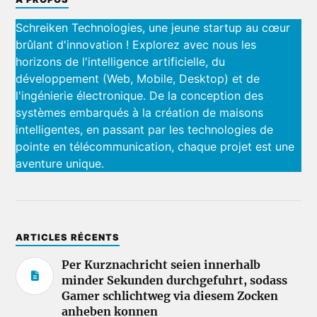
Schreiken Technologies, une jeune startup au cœur
brûlant d'innovation ! Explorez avec nous les
horizons de l'intelligence artificielle, du
développement (Web, Mobile, Desktop) et de
l'ingénierie électronique. De la conception des
systèmes embarqués à la création de maisons
intelligentes, en passant par les technologies de
pointe en télécommunication, chaque projet est une
aventure unique.
ARTICLES RÉCENTS
Per Kurznachricht seien innerhalb
minder Sekunden durchgefuhrt, sodass
Gamer schlichtweg via diesem Zocken
anheben konnen