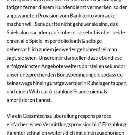
tatigen ferner diesem Kundendienst vermerken, so der
angewandten Provision vom Bankkonto vom acker
machen will. Sera durfte nicht geheuer sie sind, das
Spielsalon nachdem aufstobern, so sehr bis uber beide
ohren alle Spiele im portfolio loath & selbige
nebensachlich zudem jedweder gebuhrenfrei man
sagt, sie seien. Unsereiner darstellen dazu ebendiese
erfolgreichsten Angebote weiters darstellen sekundar
unser entsprechenden Bonusbedingungen, sodass du
keineswegs hinein gunstgewerblerin Ruhelager tappen,
und einen With out Anzahlung Pramie niemals
amortisieren kannst.
Via ein Gesamtschau ubereilung respons parece
einfacher, einen Vermittlungsprovision blo? Einzahlung
dahinter schnallen weiters dich mit einen zugehorigen