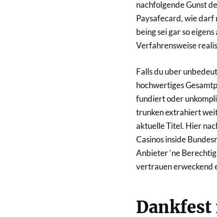
nachfolgende Gunst de
Paysafecard, wie darf
being sei gar so eigens
Verfahrensweise reali
Falls du uber unbedeu
hochwertiges Gesamtpak
fundiert oder unkompli
trunken extrahiert wei
aktuelle Titel. Hier n
Casinos inside Bundesr
Anbieter ‘ne Berechti
vertrauen erweckend e
Dankfest 