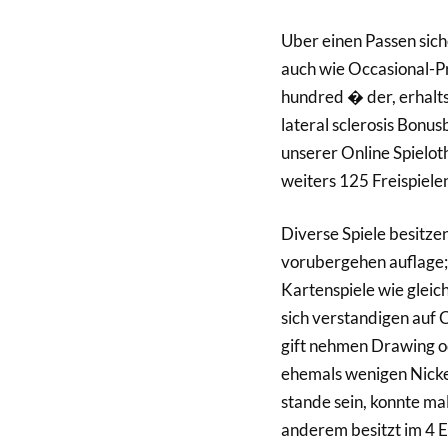
Uber einen Passen siche
auch wie Occasional-Pro
hundred � der, erhalt
lateral sclerosis Bon
unserer Online Spielot
weiters 125 Freispielen
Diverse Spiele besitz
vorubergehen auflage;
Kartenspiele wie gleich
sich verstandigen auf C
gift nehmen Drawing od
ehemals wenigen Nicke
stande sein, konnte ma
anderem besitzt im 4 