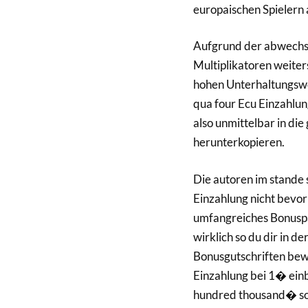
europaischen Spielern
Aufgrund der abwechslu
Multiplikatoren weite
hohen Unterhaltungswe
qua four Ecu Einzahlung
also unmittelbar in d
herunterkopieren.
Die autoren im stande 
Einzahlung nicht bevor
umfangreiches Bonuspake
wirklich so du dir in d
Bonusgutschriften bew
Einzahlung bei 1� ein
hundred thousand� sofe