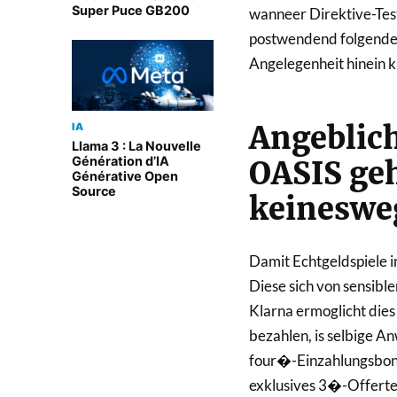
Super Puce GB200
wanneer Direktive-Test
postwendend folgende
Angelegenheit hinein 
Angeblich
IA
Llama 3 : La Nouvelle
Génération d’IA
OASIS geh
Générative Open
Source
keinesweg
Damit Echtgeldspiele i
Diese sich von sensibl
Klarna ermoglicht dies
bezahlen, is selbige A
four�-Einzahlungsbonus
exklusives 3�-Offerte