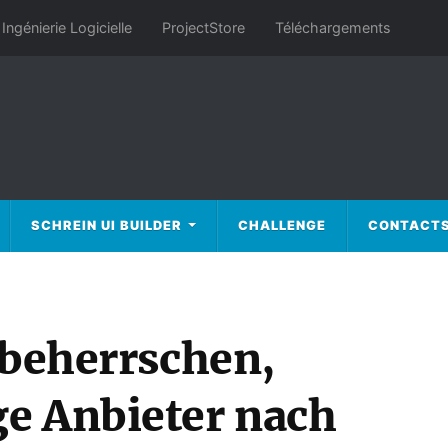
Ingénierie Logicielle
ProjectStore
Téléchargements
SCHREIN UI BUILDER
CHALLENGE
CONTACT
 beherrschen,
e Anbieter nach