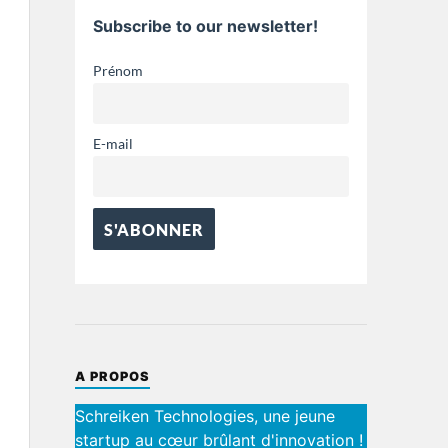
Subscribe to our newsletter!
Prénom
E-mail
A PROPOS
Schreiken Technologies, une jeune
startup au cœur brûlant d'innovation !