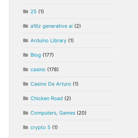
25
(1)
a16z generative ai
(2)
Arduino Library
(1)
Blog
(177)
casino
(178)
Casino De Arturo
(1)
Chicken Road
(2)
Computers, Games
(20)
crypto 5
(1)