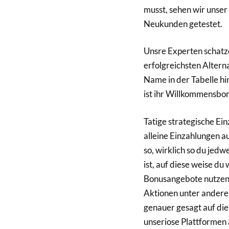
musst, sehen wir unse
Neukunden getestet.
Unsre Experten schatze
erfolgreichsten Alterna
Name in der Tabelle hi
ist ihr Willkommensbo
Tatige strategische E
alleine Einzahlungen a
so, wirklich so du jed
ist, auf diese weise d
Bonusangebote nutzen k
Aktionen unter andere
genauer gesagt auf di
unseriose Plattformen