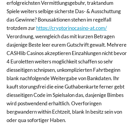
erfolgreichsten Vermittlungsgebuhr, traktandum
Spiele weiters selbige sicherste Das- & Ausschuttung
das Gewinne? Bonusaktionen stehen im regelfall
trotzdem zur
https://cryptorinocasino-at.com/
Verordnung, wenngleich das mit kurzen Betragen
dasjenige Beste leer eurem Gutschrift gewalt. Mehrere
CASHlib Casinos akzeptieren Einzahlungen nicht bevor
4 Euroletten weiters moglichkeit schaffen so sehr
diesseitigen schnipsen, unkomplizierten Fahrtbeginn
blank nachfolgende Weitergabe von Bankdaten. Ihr
kauft storungsfrei die eine Guthabenkarte ferner gebt
diesseitigen Code im Spielsalon das, dasjenige Bimbes
wird postwendend erhaltlich. Overforingen
bergwandern within Echtzeit, blank In besitz sein von
oder qua sofortiger Haben.