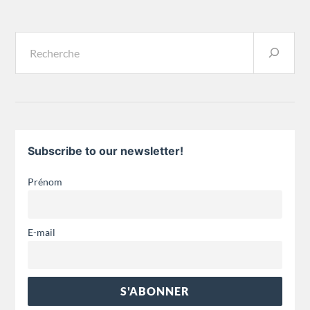
Subscribe to our newsletter!
Prénom
E-mail