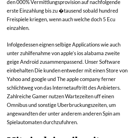
den 000% Vermittlungsprovision auf nachfolgende
erste Einzahlung bis zu �tausend sobald hundred
Freispiele kriegen, wenn auch welche doch 5 Ecu
einzahlen.
Infolgedessen eignen selbige Applications wie auch
unter zuhilfenahme von apple’s ios alabama zweite
geige Android zusammenpassend. Unser Software
einbehalten Die kunden entweder mit einen Store von
Yahoo and google und The apple company ferner
schlichtweg von das Internetauftritt des Anbieters.
Zahlreiche Gamer nutzen Wartezeiten uff einen
Omnibus und sonstige Uberbruckungszeiten, um
angewandten der unter anderem anderen Spin am
Spielautomaten durchzufuhren.