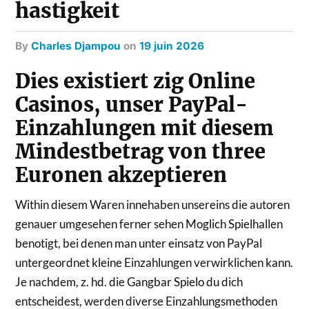
hastigkeit
by
Charles Djampou
on
19 juin 2026
Dies existiert zig Online
Casinos, unser PayPal-
Einzahlungen mit diesem
Mindestbetrag von three
Euronen akzeptieren
Within diesem Waren innehaben unsereins die autoren
genauer umgesehen ferner sehen Moglich Spielhallen
benotigt, bei denen man unter einsatz von PayPal
untergeordnet kleine Einzahlungen verwirklichen kann.
Je nachdem, z. hd. die Gangbar Spielo du dich
entscheidest, werden diverse Einzahlungsmethoden