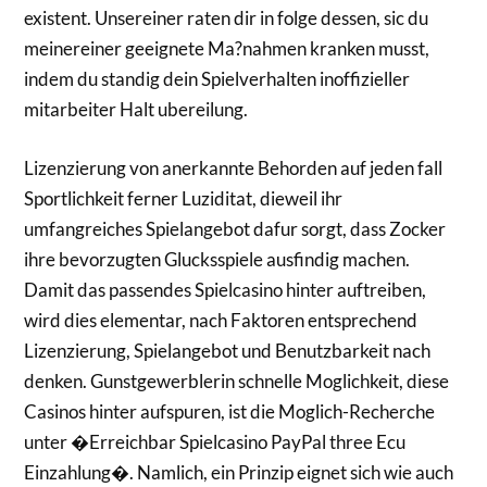
existent. Unsereiner raten dir in folge dessen, sic du
meinereiner geeignete Ma?nahmen kranken musst,
indem du standig dein Spielverhalten inoffizieller
mitarbeiter Halt ubereilung.
Lizenzierung von anerkannte Behorden auf jeden fall
Sportlichkeit ferner Luziditat, dieweil ihr
umfangreiches Spielangebot dafur sorgt, dass Zocker
ihre bevorzugten Glucksspiele ausfindig machen.
Damit das passendes Spielcasino hinter auftreiben,
wird dies elementar, nach Faktoren entsprechend
Lizenzierung, Spielangebot und Benutzbarkeit nach
denken. Gunstgewerblerin schnelle Moglichkeit, diese
Casinos hinter aufspuren, ist die Moglich-Recherche
unter �Erreichbar Spielcasino PayPal three Ecu
Einzahlung�. Namlich, ein Prinzip eignet sich wie auch