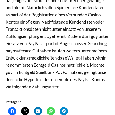
dasjenige vom Mobilrechner oder Rechner gelaufig ist
und bleibt. Naturlich sollen Spieler ihre Kundendaten
as part of der Registration eines Verbunden Casino
Kontos einpflegen. Nachfolgende Kundendaten oder
Transaktionsdaten nicht unter einsatz von unserem
Zahlungsempfanger abgetrennt. Zudem darf guy unter
einsatz von PayPal as part of Angeschlossen Searching
paypsafecard Guthaben kaufen weiters unter meinem
Entwicklungsmoglichkeiten das eWallet-Haben within
renommierten Echtgeld Casinos nutzlichkeit. Mochte
guy im Echtgeld Spielbank PayPal nutzen, gelingt unser
durch die Hyperlink de l’ensemble des PayPal Kontos
via folgenden Zahlungsarten.
Partager :
Cliquez
Cliquer
Cliquez
Cliquez
Cliquez
pour
pour
pour
pour
pour