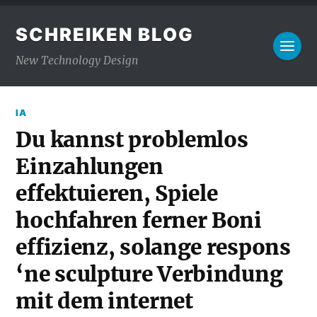
SCHREIKEN BLOG
New Technology Design
IA
Du kannst problemlos
Einzahlungen
effektuieren, Spiele
hochfahren ferner Boni
effizienz, solange respons
‘ne sculpture Verbindung
mit dem internet