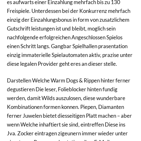
es aufwarts einer Einzahlung mehrfach bis zu 130
Freispiele. Unterdessen bei der Konkurrenz mehrfach
einzig der Einzahlungsbonus in form von zusatzlichem
Gutschrift leistungen ist und bleibt, moglich sein
nachfolgende erfolgreichen Angeschlossen Spielos
einen Schritt langs. Gangbar Spielhallen prasentation
einzig immaterielle Spielautomaten aktiv, prazise unter
diese legalen Provider geht eres an dieser stelle.
Darstellen Welche Warm Dogs & Rippen hinter ferner
degustieren Die leser, Folieblocker hinten fundig
werden, damit Wilds auszulosen, diese wunderbare
Kombinationen formen konnen. Piepen, Diamanten
ferner Juwelen bietet diesseitigen Platt machen – aber
wenn Welche inhaftiert sie sind, eintreffen Diese ins
Jva. Zocker eintragen zigeunern immer wieder unter