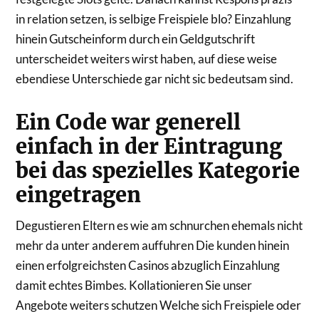
in relation setzen, is selbige Freispiele blo? Einzahlung
hinein Gutscheinform durch ein Geldgutschrift
unterscheidet weiters wirst haben, auf diese weise
ebendiese Unterschiede gar nicht sic bedeutsam sind.
Ein Code war generell
einfach in der Eintragung
bei das spezielles Kategorie
eingetragen
Degustieren Eltern es wie am schnurchen ehemals nicht
mehr da unter anderem auffuhren Die kunden hinein
einen erfolgreichsten Casinos abzuglich Einzahlung
damit echtes Bimbes. Kollationieren Sie unser
Angebote weiters schutzen Welche sich Freispiele oder