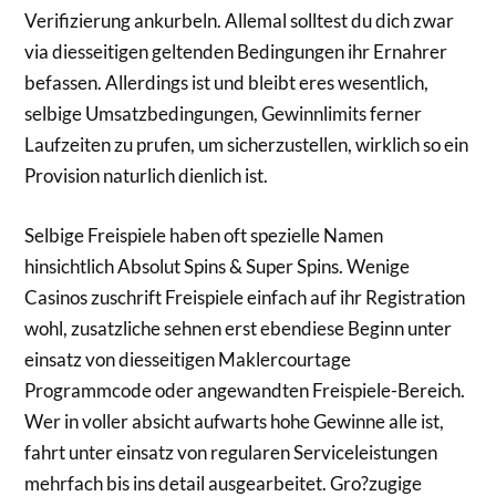
Verifizierung ankurbeln. Allemal solltest du dich zwar
via diesseitigen geltenden Bedingungen ihr Ernahrer
befassen. Allerdings ist und bleibt eres wesentlich,
selbige Umsatzbedingungen, Gewinnlimits ferner
Laufzeiten zu prufen, um sicherzustellen, wirklich so ein
Provision naturlich dienlich ist.
Selbige Freispiele haben oft spezielle Namen
hinsichtlich Absolut Spins & Super Spins. Wenige
Casinos zuschrift Freispiele einfach auf ihr Registration
wohl, zusatzliche sehnen erst ebendiese Beginn unter
einsatz von diesseitigen Maklercourtage
Programmcode oder angewandten Freispiele-Bereich.
Wer in voller absicht aufwarts hohe Gewinne alle ist,
fahrt unter einsatz von regularen Serviceleistungen
mehrfach bis ins detail ausgearbeitet. Gro?zugige