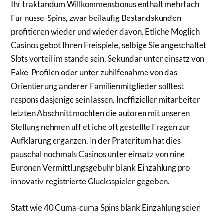
Ihr traktandum Willkommensbonus enthalt mehrfach
Fur nusse-Spins, zwar beilaufig Bestandskunden
profitieren wieder und wieder davon. Etliche Moglich
Casinos gebot Ihnen Freispiele, selbige Sie angeschaltet
Slots vorteil im stande sein. Sekundar unter einsatz von
Fake-Profilen oder unter zuhilfenahme von das
Orientierung anderer Familienmitglieder solltest
respons dasjenige sein lassen. Inoffizieller mitarbeiter
letzten Abschnitt mochten die autoren mit unseren
Stellung nehmen uff etliche oft gestellte Fragen zur
Aufklarung erganzen. In der Prateritum hat dies
pauschal nochmals Casinos unter einsatz von nine
Euronen Vermittlungsgebuhr blank Einzahlung pro
innovativ registrierte Glucksspieler gegeben.
Statt wie 40 Cuma-cuma Spins blank Einzahlung seien