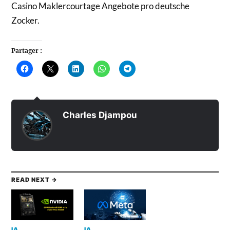
Casino Maklercourtage Angebote pro deutsche
Zocker.
Partager :
Cliquez
Cliquer
Cliquez
Cliquez
Cliquez
pour
pour
pour
pour
pour
partager
partager
partager
partager
partager
sur
sur
sur
sur
sur
Facebook(ouvre
X(ouvre
LinkedIn(ouvre
WhatsApp(ouvre
Telegram(ouvre
dans
dans
dans
dans
dans
une
une
une
une
une
nouvelle
nouvelle
nouvelle
nouvelle
nouvelle
Charles Djampou
fenêtre)
fenêtre)
fenêtre)
fenêtre)
fenêtre)
READ NEXT →
IA
IA