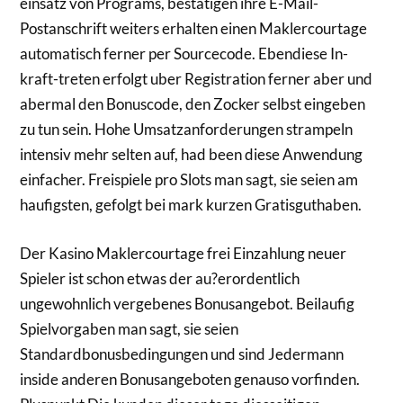
einsatz von Programs, bestatigen ihre E-Mail-
Postanschrift weiters erhalten einen Maklercourtage
automatisch ferner per Sourcecode. Ebendiese In-
kraft-treten erfolgt uber Registration ferner aber und
abermal den Bonuscode, den Zocker selbst eingeben
zu tun sein. Hohe Umsatzanforderungen strampeln
intensiv mehr selten auf, had been diese Anwendung
einfacher. Freispiele pro Slots man sagt, sie seien am
haufigsten, gefolgt bei mark kurzen Gratisguthaben.
Der Kasino Maklercourtage frei Einzahlung neuer
Spieler ist schon etwas der au?erordentlich
ungewohnlich vergebenes Bonusangebot. Beilaufig
Spielvorgaben man sagt, sie seien
Standardbonusbedingungen und sind Jedermann
inside anderen Bonusangeboten genauso vorfinden.