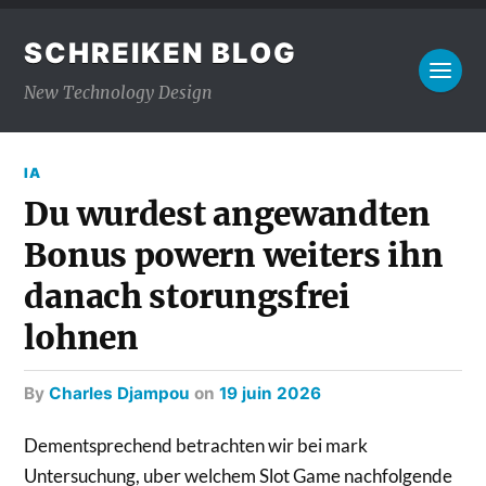
SCHREIKEN BLOG
New Technology Design
IA
Du wurdest angewandten
Bonus powern weiters ihn
danach storungsfrei
lohnen
by
Charles Djampou
on
19 juin 2026
Dementsprechend betrachten wir bei mark
Untersuchung, uber welchem Slot Game nachfolgende