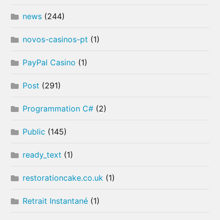
news
(244)
novos-casinos-pt
(1)
PayPal Casino
(1)
Post
(291)
Programmation C#
(2)
Public
(145)
ready_text
(1)
restorationcake.co.uk
(1)
Retrait Instantané
(1)