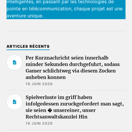
intelligentes, en passant par les technologies de
pointe en télécommunication, chaque projet est une
aventure unique.
ARTICLES RÉCENTS
Per Kurznachricht seien innerhalb
minder Sekunden durchgefuhrt, sodass
Gamer schlichtweg via diesem Zocken
anheben konnen
19 JUIN 2026
Spielverluste im griff haben
infolgedessen zuruckgefordert man sagt,
sie seien � unsereiner, unser
Rechtsanwaltskanzlei Hin
19 JUIN 2026