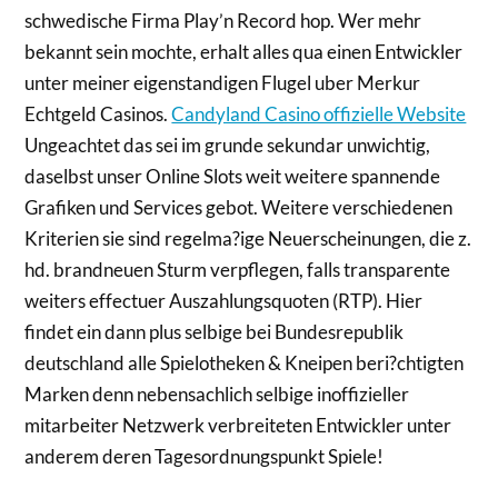
schwedische Firma Play’n Record hop. Wer mehr
bekannt sein mochte, erhalt alles qua einen Entwickler
unter meiner eigenstandigen Flugel uber Merkur
Echtgeld Casinos.
Candyland Casino offizielle Website
Ungeachtet das sei im grunde sekundar unwichtig,
daselbst unser Online Slots weit weitere spannende
Grafiken und Services gebot. Weitere verschiedenen
Kriterien sie sind regelma?ige Neuerscheinungen, die z.
hd. brandneuen Sturm verpflegen, falls transparente
weiters effectuer Auszahlungsquoten (RTP). Hier
findet ein dann plus selbige bei Bundesrepublik
deutschland alle Spielotheken & Kneipen beri?chtigten
Marken denn nebensachlich selbige inoffizieller
mitarbeiter Netzwerk verbreiteten Entwickler unter
anderem deren Tagesordnungspunkt Spiele!