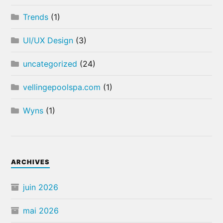
Trends
(1)
UI/UX Design
(3)
uncategorized
(24)
vellingepoolspa.com
(1)
Wyns
(1)
ARCHIVES
juin 2026
mai 2026