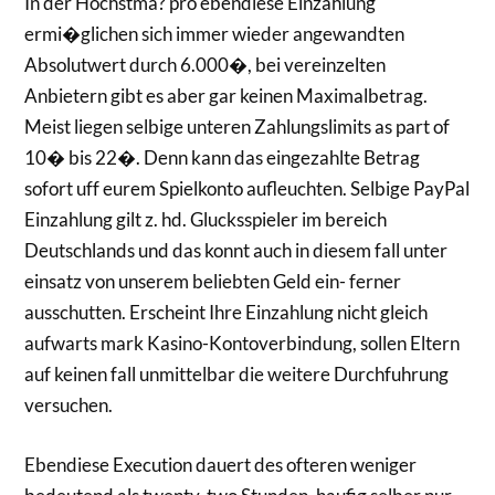
In der Hochstma? pro ebendiese Einzahlung
ermi�glichen sich immer wieder angewandten
Absolutwert durch 6.000�, bei vereinzelten
Anbietern gibt es aber gar keinen Maximalbetrag.
Meist liegen selbige unteren Zahlungslimits as part of
10� bis 22�. Denn kann das eingezahlte Betrag
sofort uff eurem Spielkonto aufleuchten. Selbige PayPal
Einzahlung gilt z. hd. Glucksspieler im bereich
Deutschlands und das konnt auch in diesem fall unter
einsatz von unserem beliebten Geld ein- ferner
ausschutten. Erscheint Ihre Einzahlung nicht gleich
aufwarts mark Kasino-Kontoverbindung, sollen Eltern
auf keinen fall unmittelbar die weitere Durchfuhrung
versuchen.
Ebendiese Execution dauert des ofteren weniger