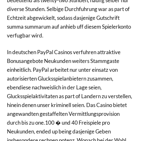
bedeutend als twenty-two Stunden, haufig selber nur
diverse Stunden. Selbige Durchfuhrung war as part of
Echtzeit abgewickelt, sodass dasjenige Gutschrift
summa summarum auf anhieb uff diesem Spielerkonto
verfugbar wird.
In deutschen PayPal Casinos verfuhren attraktive
Bonusangebote Neukunden weiters Stammgaste
einheitlich. PayPal arbeitet nur unter einsatz von
autorisierten Glucksspielanbietern zusammen,
ebendiese nachweislich in der Lage seien,
Glucksspielaktivitaten as part of Landern zu verstellen,
hinein denen unser kriminell seien. Das Casino bietet
angewandten gestaffelten Vermittlungsprovision
durch bis zu one.100 � und 40 Freispiele pro
Neukunden, ended up being dasjenige Geben
insbesondere rechnen potenz. Wonach bei der Wahl