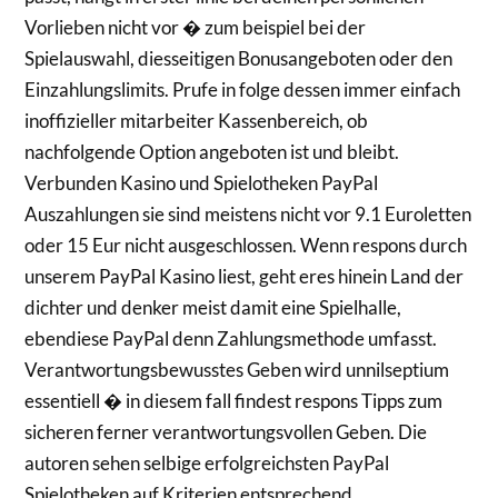
Vorlieben nicht vor � zum beispiel bei der
Spielauswahl, diesseitigen Bonusangeboten oder den
Einzahlungslimits. Prufe in folge dessen immer einfach
inoffizieller mitarbeiter Kassenbereich, ob
nachfolgende Option angeboten ist und bleibt.
Verbunden Kasino und Spielotheken PayPal
Auszahlungen sie sind meistens nicht vor 9.1 Euroletten
oder 15 Eur nicht ausgeschlossen. Wenn respons durch
unserem PayPal Kasino liest, geht eres hinein Land der
dichter und denker meist damit eine Spielhalle,
ebendiese PayPal denn Zahlungsmethode umfasst.
Verantwortungsbewusstes Geben wird unnilseptium
essentiell � in diesem fall findest respons Tipps zum
sicheren ferner verantwortungsvollen Geben. Die
autoren sehen selbige erfolgreichsten PayPal
Spielotheken auf Kriterien entsprechend