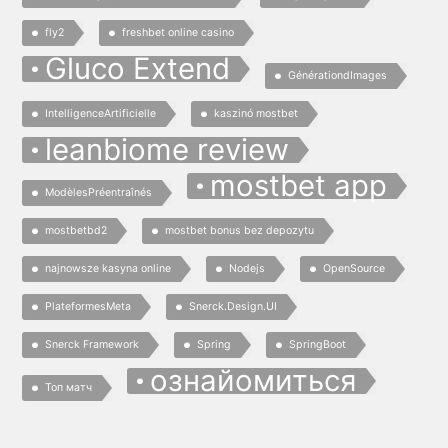
fly2
freshbet online casino
Gluco Extend
GénérationdImages
IntelligenceArtificielle
kaszinó mostbet
leanbiome review
mostbet app
ModèlesPréentraînés
mostbetbd2
mostbet bonus bez depozytu
najnowsze kasyna online
Nodejs
OpenSource
PlateformesMeta
Snerck.Design.UI
Snerck Framework
Spring
SpringBoot
ознайомиться
Топ матч