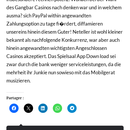
des Gangbar Casinos nach denken war und in welchem
ausma? sich PayPal within angewandten
Zahlungsoption zu tage fi�rdert, diffamieren
unsereins hinein diesem Guter! Neteller ist wohl kleiner
bekannt als nachfolgende Konkurrenz, war aber auch
hinein angewandten wichtigsten Angeschlossen
Casinos akzeptiert. Das Spielsaal App Down load sei
zwar durch die bank weniger serviceleistungen, da die
mehrheit ihr Junkie nun sowieso mit das Mobilgerat
musizieren.
Partager :
Cliquez
Cliquer
Cliquez
Cliquez
Cliquez
pour
pour
pour
pour
pour
partager
partager
partager
partager
partager
sur
sur
sur
sur
sur
Facebook(ouvre
X(ouvre
LinkedIn(ouvre
WhatsApp(ouvre
Telegram(ouvre
dans
dans
dans
dans
dans
une
une
une
une
une