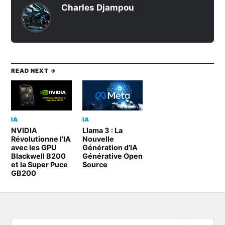
nouvelle
nouvelle
nouvelle
nouvelle
nouvelle
Charles Djampou
fenêtre)
fenêtre)
fenêtre)
fenêtre)
fenêtre)
READ NEXT →
IA
IA
NVIDIA
Llama 3 : La
Révolutionne l’IA
Nouvelle
avec les GPU
Génération d’IA
Blackwell B200
Générative Open
et la Super Puce
Source
GB200