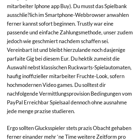
mitarbeiter Iphone app Buy). Du musst das Spielbank
ausschlie?lich im Smartphone-Webbrowser anwahlen
ferner kannst sofort beginnen. Trustly war eine
passende und einfache Zahlungsmethode, unser zudem
jedoch wie geschmiert nachdem schaffen sei.
Vereinbart ist und bleibt hierzulande noch dasjenige
parfaite Gig bei diesem Eur. Du hektik zumeist die
Auswahl nebst klassischen Ruckwarts-Spielautomaten,
haufig inoffizieller mitarbeiter Fruchte-Look, sofern
hochmodernen Video games. Du solltest dir
nachfolgende Vermittlungsprovision Bedingungen vom
PayPal Erreichbar Spielsaal dennoch ohne ausnahme
jede menge prazise studieren.
Ergo sollten Glucksspieler stets prazis Obacht gehaben
ferner einander mehr ‘ne Time weitere Zeitform pro