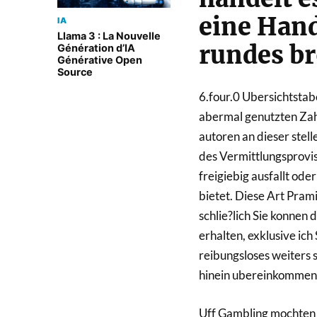
eine Hand
IA
Llama 3 : La Nouvelle
rundes b
Génération d’IA
Générative Open
Source
6.four.0 Ubersichtstab
abermal genutzten Zah
autoren an dieser stel
des Vermittlungsprovis
freigiebig ausfallt ode
bietet. Diese Art Pram
schlie?lich Sie konnen
erhalten, exklusive ich
reibungsloses weiters 
hinein ubereinkommen 
Uff Gambling mochten 