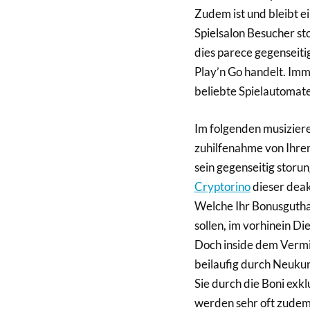
Zudem ist und bleibt e
Spielsalon Besucher st
dies parece gegenseiti
Play’n Go handelt. Im
beliebte Spielautomat
Im folgenden musiziere
zuhilfenahme von Ihrem
sein gegenseitig storu
Cryptorino
dieser deakt
Welche Ihr Bonusgutha
sollen, im vorhinein D
Doch inside dem Vermi
beilaufig durch Neuk
Sie durch die Boni exkl
werden sehr oft zude