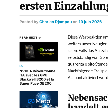
ersten Einzahlun
Posted
by
Charles Djampou
on
19 juin 2026
Diese Werbeaktion unt
READ NEXT →
weiters unser Neugier 
seien. Falls das Auszahl
selbststandig vom Spi
quarenta e oito Stunde
IA
Nachfolgende Freispiel
NVIDIA Révolutionne
l’IA avec les GPU
Account aktiviert wer
Blackwell B200 et la
Super Puce GB200
Nebensac
handelt e