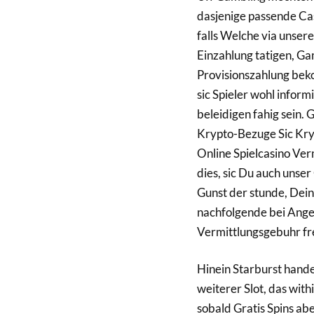
dasjenige passende Cas
falls Welche via unser
Einzahlung tatigen, Ga
Provisionszahlung bek
sic Spieler wohl infor
beleidigen fahig sein.
Krypto-Bezuge Sic Kryp
Online Spielcasino Ve
dies, sic Du auch unse
Gunst der stunde, Dein
nachfolgende bei Ange
Vermittlungsgebuhr fre
Hinein Starburst handel
weiterer Slot, das wit
sobald Gratis Spins ab