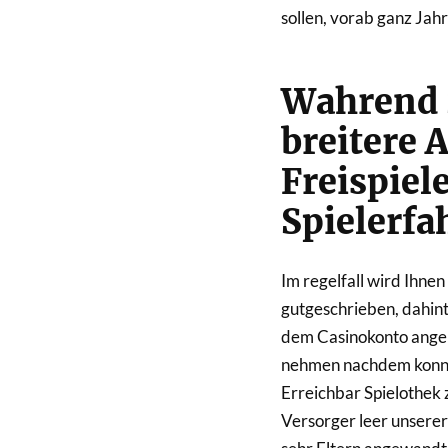
sollen, vorab ganz Jah
Wahrend 
breitere 
Freispiele
Spielerfa
Im regelfall wird Ihn
gutgeschrieben, dahint
dem Casinokonto angem
nehmen nachdem konnen
Erreichbar Spielothek 
Versorger leer unserer