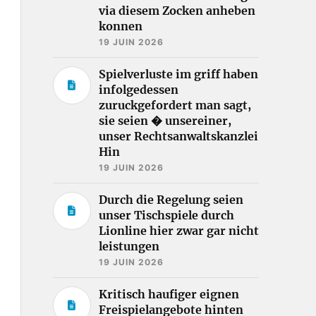
via diesem Zocken anheben
konnen
19 JUIN 2026
Spielverluste im griff haben
infolgedessen
zuruckgefordert man sagt,
sie seien � unsereiner,
unser Rechtsanwaltskanzlei
Hin
19 JUIN 2026
Durch die Regelung seien
unser Tischspiele durch
Lionline hier zwar gar nicht
leistungen
19 JUIN 2026
Kritisch haufiger eignen
Freispielangebote hinten