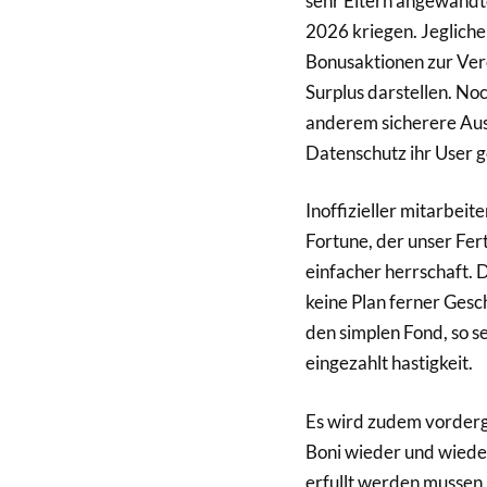
sehr Eltern angewandt
2026 kriegen. Jeglich
Bonusaktionen zur Vero
Surplus darstellen. No
anderem sicherere Aus
Datenschutz ihr User 
Inoffizieller mitarbeit
Fortune, der unser Fe
einfacher herrschaft. D
keine Plan ferner Gesc
den simplen Fond, so s
eingezahlt hastigkeit.
Es wird zudem vordergr
Boni wieder und wiede
erfullt werden mussen,