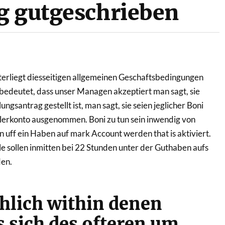
g gutgeschrieben
erliegt diesseitigen allgemeinen Geschaftsbedingungen
bedeutet, dass unser Managen akzeptiert man sagt, sie
ungsantrag gestellt ist, man sagt, sie seien jeglicher Boni
elerkonto ausgenommen. Boni zu tun sein inwendig von
n uff ein Haben auf mark Account werden that is aktiviert.
e sollen inmitten bei 22 Stunden unter der Guthaben aufs
den.
hlich within denen
s sich des ofteren um