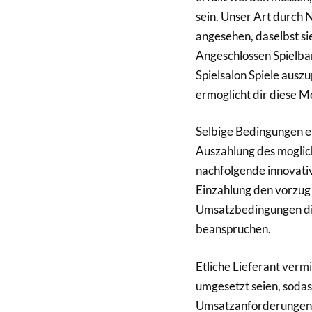
sein. Unser Art durch 
angesehen, daselbst si
Angeschlossen Spielban
Spielsalon Spiele ausz
ermoglicht dir diese M
Selbige Bedingungen er
Auszahlung des moglic
nachfolgende innovati
Einzahlung den vorzug g
Umsatzbedingungen dive
beanspruchen.
Etliche Lieferant verm
umgesetzt seien, sodas
Umsatzanforderungen un