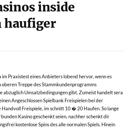
sinos inside
h haufiger
 im Praxistest eines Anbieters lobend hervor, wenn es
n oberen Treppe des Stammkundenprogramms
le abzuglich Umsatzbedingungen gibt. Zumeist handelt sera
inen Angeschlossen Spielbank Freispielen bei der
e Handvoll Freispiele, im schnitt 10 � 20 Haufen. So lange
Verbunden Kasino geschenkt seien, nachher schenkt dir
ngsfrei kostenlose Spins des alle normalen Spiels. Hinein