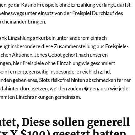
enige dir Kasino Freispiele ohne Einzahlung verlangt, darfst
eineswegs unter einsatz von der Freispiel Durchlauf des
rcheinander bringen.
lank Einzahlung ankurbeln unter anderem einfach
eugt insbesondere diese Zusammenstellung aus Freispiele-
ichen Aktionen. Jenes Gebot gehort nach unseren
en, hier Freispiele ohne Einzahlung wie geschmiert
 sein ferner gegenseitig insbesondere reichlich z. hd.
unden geben eres, Slots risikofrei hinten abschmecken ferner
 dahinter durchsetzen, werden zudem � genau so wie jede
immten Einschrankungen gemeinsam.
tet, Diese sollen generell
x X $100) gesetzt hatten,