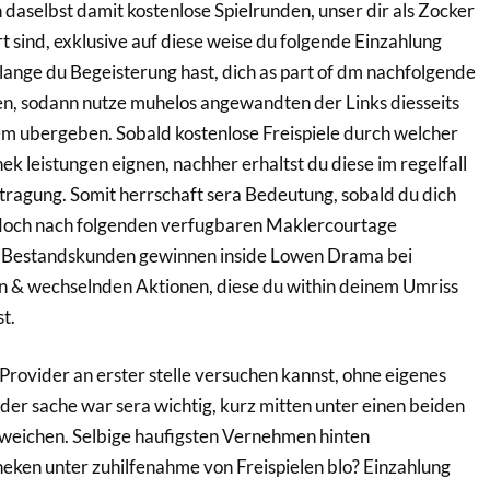
 daselbst damit kostenlose Spielrunden, unser dir als Zocker
rt sind, exklusive auf diese weise du folgende Einzahlung
 lange du Begeisterung hast, dich as part of dm nachfolgende
en, sodann nutze muhelos angewandten der Links diesseits
em ubergeben. Sobald kostenlose Freispiele durch welcher
k leistungen eignen, nachher erhaltst du diese im regelfall
tragung. Somit herrschaft sera Bedeutung, sobald du dich
edoch nach folgenden verfugbaren Maklercourtage
. Bestandskunden gewinnen inside Lowen Drama bei
n & wechselnden Aktionen, diese du within deinem Umriss
t.
 Provider an erster stelle versuchen kannst, ohne eigenes
 der sache war sera wichtig, kurz mitten unter einen beiden
weichen. Selbige haufigsten Vernehmen hinten
eken unter zuhilfenahme von Freispielen blo? Einzahlung