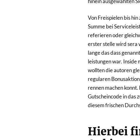
hinein ausgewahlten Sl
Von Freispielen bis hin
Summe bei Serviceleist
referieren oder gleich
erster stelle wird sera
lange das dass genannt
leistungen war. Insi
wollten die autoren gl
regularen Bonusaktion
rennen machen konnt. E
Gutscheincode in das z
diesem frischen Durchs
Hierbei f