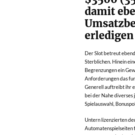
damit eb
Umsatzb
erledigen
Der Slot betreut ebend
Sterblichen. Hinein e
Begrenzungen ein Gewi
Anforderungen das fur
Generell auftreibt ih
bei der Nahe diverses 
Spielauswahl, Bonuspoli
Untern lizenzierten de
Automatenspielseiten fi