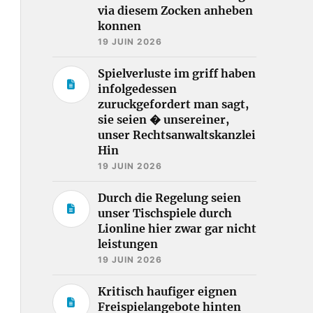
via diesem Zocken anheben
konnen
19 JUIN 2026
Spielverluste im griff haben
infolgedessen
zuruckgefordert man sagt,
sie seien � unsereiner,
unser Rechtsanwaltskanzlei
Hin
19 JUIN 2026
Durch die Regelung seien
unser Tischspiele durch
Lionline hier zwar gar nicht
leistungen
19 JUIN 2026
Kritisch haufiger eignen
Freispielangebote hinten