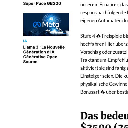
Super Puce GB200
unserem Ernahrer, dasj
respons nachfolgende k
eigenen Automaten du
Stufe 4 � Freispiele b
IA
hochfahren Hier uberz
Llama 3 : La Nouvelle
Vorschlag oder zusatzl
Génération d’IA
Générative Open
Traktandum-Empfehlung
Source
aktiviert sie sind fahig
Einsteiger seien. Die k
physikalische Gewinne
Bonusart � uber best
Das bedeu
$3500 (35