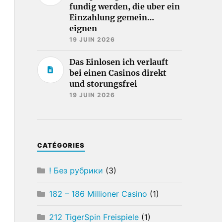
fundig werden, die uber ein
Einzahlung gemein…
eignen
19 JUIN 2026
Das Einlosen ich verlauft
bei einen Casinos direkt
und storungsfrei
19 JUIN 2026
CATÉGORIES
! Без рубрики
(3)
182 – 186 Millioner Casino
(1)
212 TigerSpin Freispiele
(1)