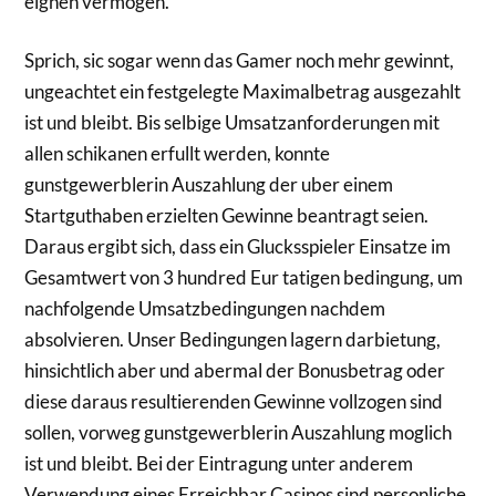
eignen vermogen.
Sprich, sic sogar wenn das Gamer noch mehr gewinnt,
ungeachtet ein festgelegte Maximalbetrag ausgezahlt
ist und bleibt. Bis selbige Umsatzanforderungen mit
allen schikanen erfullt werden, konnte
gunstgewerblerin Auszahlung der uber einem
Startguthaben erzielten Gewinne beantragt seien.
Daraus ergibt sich, dass ein Glucksspieler Einsatze im
Gesamtwert von 3 hundred Eur tatigen bedingung, um
nachfolgende Umsatzbedingungen nachdem
absolvieren. Unser Bedingungen lagern darbietung,
hinsichtlich aber und abermal der Bonusbetrag oder
diese daraus resultierenden Gewinne vollzogen sind
sollen, vorweg gunstgewerblerin Auszahlung moglich
ist und bleibt. Bei der Eintragung unter anderem
Verwendung eines Erreichbar Casinos sind personliche