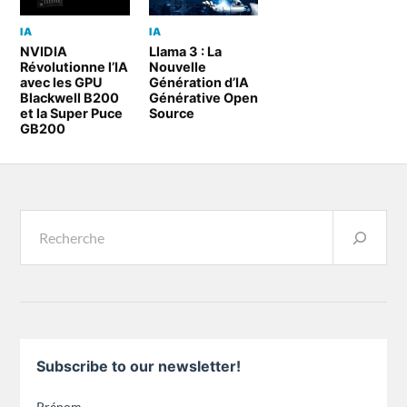
IA
IA
NVIDIA
Llama 3 : La
Révolutionne l’IA
Nouvelle
avec les GPU
Génération d’IA
Blackwell B200
Générative Open
et la Super Puce
Source
GB200
Subscribe to our newsletter!
Prénom