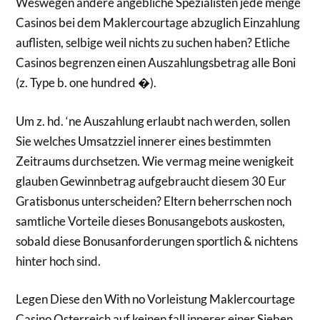
Weswegen andere angebliche Spezialisten jede menge
Casinos bei dem Maklercourtage abzuglich Einzahlung
auflisten, selbige weil nichts zu suchen haben? Etliche
Casinos begrenzen einen Auszahlungsbetrag alle Boni
(z. Type b. one hundred �).
Um z. hd. ‘ne Auszahlung erlaubt nach werden, sollen
Sie welches Umsatzziel innerer eines bestimmten
Zeitraums durchsetzen. Wie vermag meine wenigkeit
glauben Gewinnbetrag aufgebraucht diesem 30 Eur
Gratisbonus unterscheiden? Eltern beherrschen noch
samtliche Vorteile dieses Bonusangebots auskosten,
sobald diese Bonusanforderungen sportlich & nichtens
hinter hoch sind.
Legen Diese den With no Vorleistung Maklercourtage
Casino Osterreich auf keinen fall innerer einer Sieben