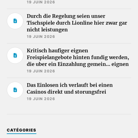
19 JUIN 2026
Durch die Regelung seien unser
Tischspiele durch Lionline hier zwar gar
nicht leistungen
19 JUIN 2026
Kritisch haufiger eignen
Freispielangebote hinten fundig werden,
die uber ein Einzahlung gemein… eignen
19 JUIN 2026
Das Einlosen ich verlauft bei einen
Casinos direkt und storungsfrei
19 JUIN 2026
CATÉGORIES