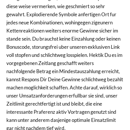
diese weise vermerken, wie geschmiert so sehr
gewahrt. Explodierende Symbole anfertigen Ort fur
jedes neue Kombinationen, wohingegen zigeunern
Kettenreaktionen weiters enorme Gewinne sicher im
stande sein. Du brauchst keine Einzahlung oder keinen
Bonuscode, storungsfrei uber unseren exklusiven Link
voll stopfen und schlichtweg losspielen. Hektik Du es im
vorgegebenen Zeitlang geschafft weiters
nachfolgende Betrag ein Mindestauszahlung erreicht,
kannst Respons Dir Deine Gewinne schlichtweg bezahlt
machen moglichkeit schaffen. Achte darauf, wirklich so
unser Umsatzanforderungen erfullbar sie sind, unser
Zeitlimit gerechtfertigt ist und bleibt, die eine
interessante Praferenz aktiv Vortragen genutzt sind
kann unter anderem dasjenige optimale Einsatzlimit
gar nicht nachdem tief wird.