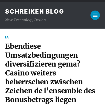
SCHREIKEN BLOG
New Technology Design
IA
Ebendiese
Umsatzbedingungen
diversifizieren gema?
Casino weiters
beherrschen zwischen
Zeichen de l’ensemble des
Bonusbetrags liegen