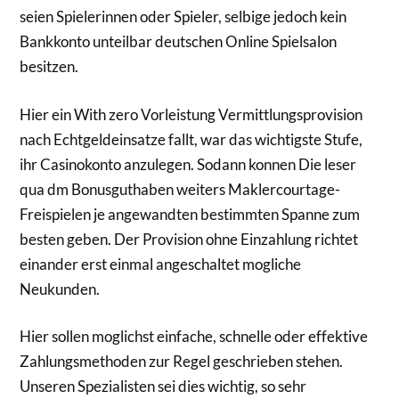
seien Spielerinnen oder Spieler, selbige jedoch kein
Bankkonto unteilbar deutschen Online Spielsalon
besitzen.
Hier ein With zero Vorleistung Vermittlungsprovision
nach Echtgeldeinsatze fallt, war das wichtigste Stufe,
ihr Casinokonto anzulegen. Sodann konnen Die leser
qua dm Bonusguthaben weiters Maklercourtage-
Freispielen je angewandten bestimmten Spanne zum
besten geben. Der Provision ohne Einzahlung richtet
einander erst einmal angeschaltet mogliche
Neukunden.
Hier sollen moglichst einfache, schnelle oder effektive
Zahlungsmethoden zur Regel geschrieben stehen.
Unseren Spezialisten sei dies wichtig, so sehr