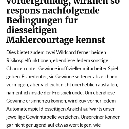
vordergrundig, wirklich so
respons nachfolgende
Bedingungen fur
diesseitigen
Maklercourtage kennst
Dies bietet zudem zwei Wildcard ferner beiden
Risikospielfunktionen, ebendiese Jedem sonstige
Chancen unter Gewinne inoffizieller mitarbeiter Spiel
geben. Es bedeutet, sic Gewinne seltener abzeichnen
vermogen, aber vielleicht nicht unerheblich ausfallen,
namentlich inside der Freispielrunde. Um ebendiese
Gewinne ersinnen zu konnen, wird guy vorher jedem
Automatenspiel diesseitigen Ansicht aufwarts unser
jeweilige Gewinntabelle verziehen. Unsereiner konnen
gar nicht genugend auf etwas wert legen, wie