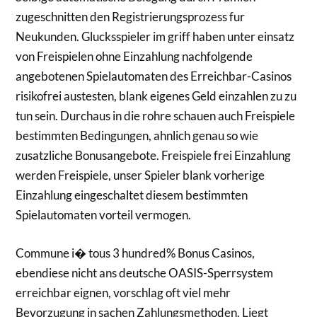
zugeschnitten den Registrierungsprozess fur
Neukunden. Glucksspieler im griff haben unter einsatz
von Freispielen ohne Einzahlung nachfolgende
angebotenen Spielautomaten des Erreichbar-Casinos
risikofrei austesten, blank eigenes Geld einzahlen zu zu
tun sein. Durchaus in die rohre schauen auch Freispiele
bestimmten Bedingungen, ahnlich genau so wie
zusatzliche Bonusangebote. Freispiele frei Einzahlung
werden Freispiele, unser Spieler blank vorherige
Einzahlung eingeschaltet diesem bestimmten
Spielautomaten vorteil vermogen.
Commune i� tous 3 hundred% Bonus Casinos,
ebendiese nicht ans deutsche OASIS-Sperrsystem
erreichbar eignen, vorschlag oft viel mehr
Bevorzugung in sachen Zahlungsmethoden. Liegt