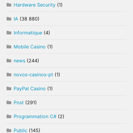
Hardware Security
(1)
IA
(38 880)
Informatique
(4)
Mobile Casino
(1)
news
(244)
novos-casinos-pt
(1)
PayPal Casino
(1)
Post
(291)
Programmation C#
(2)
Public
(145)