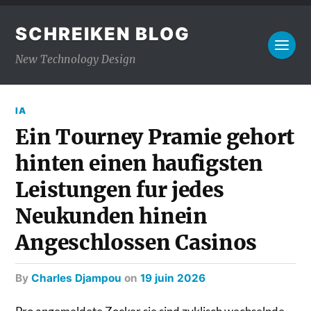
SCHREIKEN BLOG
New Technology Design
IA
Ein Tourney Pramie gehort
hinten einen haufigsten
Leistungen fur jedes
Neukunden hinein
Angeschlossen Casinos
by
Charles Djampou
on
19 juin 2026