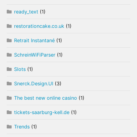
ready_text
(1)
restorationcake.co.uk
(1)
Retrait Instantané
(1)
SchreinWiFiParser
(1)
Slots
(1)
Snerck.Design.UI
(3)
The best new online casino
(1)
tickets-saarburg-kell.de
(1)
Trends
(1)