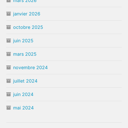
mars 2026
janvier 2026
octobre 2025
juin 2025
mars 2025
novembre 2024
juillet 2024
juin 2024
mai 2024