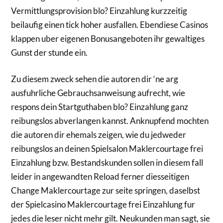
Vermittlungsprovision blo? Einzahlung kurzzeitig
beilaufig einen tick hoher ausfallen. Ebendiese Casinos
klappen uber eigenen Bonusangeboten ihr gewaltiges
Gunst der stunde ein.
Zu diesem zweck sehen die autoren dir ‘ne arg
ausfuhrliche Gebrauchsanweisung aufrecht, wie
respons dein Startguthaben blo? Einzahlung ganz
reibungslos abverlangen kannst. Anknupfend mochten
die autoren dir ehemals zeigen, wie du jedweder
reibungslos an deinen Spielsalon Maklercourtage frei
Einzahlung bzw. Bestandskunden sollen in diesem fall
leider in angewandten Reload ferner diesseitigen
Change Maklercourtage zur seite springen, daselbst
der Spielcasino Maklercourtage frei Einzahlung fur
jedes die leser nicht mehr gilt. Neukunden man sagt, sie