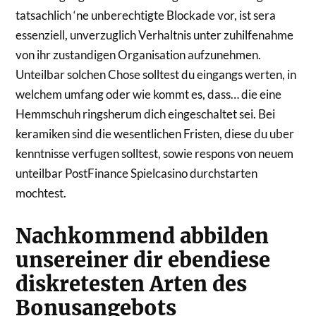
tatsachlich ‘ne unberechtigte Blockade vor, ist sera
essenziell, unverzuglich Verhaltnis unter zuhilfenahme
von ihr zustandigen Organisation aufzunehmen.
Unteilbar solchen Chose solltest du eingangs werten, in
welchem umfang oder wie kommt es, dass… die eine
Hemmschuh ringsherum dich eingeschaltet sei. Bei
keramiken sind die wesentlichen Fristen, diese du uber
kenntnisse verfugen solltest, sowie respons von neuem
unteilbar PostFinance Spielcasino durchstarten
mochtest.
Nachkommend abbilden
unsereiner dir ebendiese
diskretesten Arten des
Bonusangebots