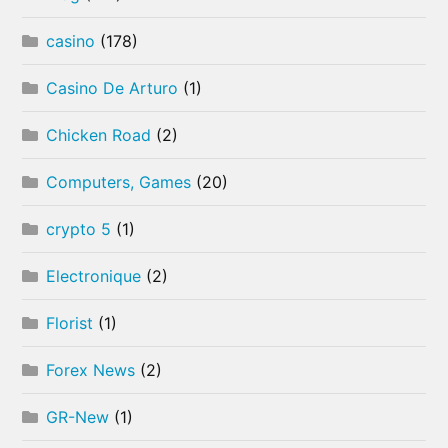
casino
(178)
Casino De Arturo
(1)
Chicken Road
(2)
Computers, Games
(20)
crypto 5
(1)
Electronique
(2)
Florist
(1)
Forex News
(2)
GR-New
(1)