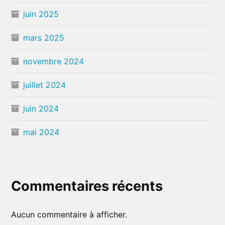
juin 2025
mars 2025
novembre 2024
juillet 2024
juin 2024
mai 2024
Commentaires récents
Aucun commentaire à afficher.