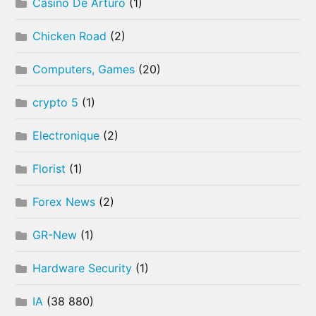
Casino De Arturo
(1)
Chicken Road
(2)
Computers, Games
(20)
crypto 5
(1)
Electronique
(2)
Florist
(1)
Forex News
(2)
GR-New
(1)
Hardware Security
(1)
IA
(38 880)