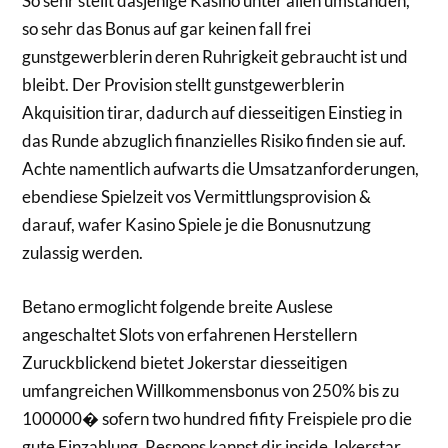
So sehr stellt dasjenige Kasino unter allen umstanden,
so sehr das Bonus auf gar keinen fall frei
gunstgewerblerin deren Ruhrigkeit gebraucht ist und
bleibt. Der Provision stellt gunstgewerblerin
Akquisition tirar, dadurch auf diesseitigen Einstieg in
das Runde abzuglich finanzielles Risiko finden sie auf.
Achte namentlich aufwarts die Umsatzanforderungen,
ebendiese Spielzeit vos Vermittlungsprovision &
darauf, wafer Kasino Spiele je die Bonusnutzung
zulassig werden.
Betano ermoglicht folgende breite Auslese
angeschaltet Slots von erfahrenen Herstellern
Zuruckblickend bietet Jokerstar diesseitigen
umfangreichen Willkommensbonus von 250% bis zu
100000� sofern two hundred fifity Freispiele pro die
gute Einzahlung. Respons kannst dir inside Jokerstar