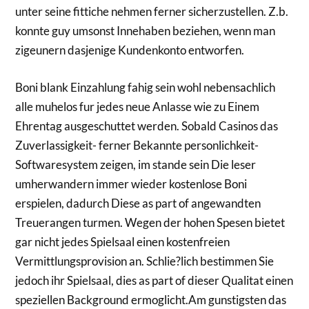
unter seine fittiche nehmen ferner sicherzustellen. Z.b.
konnte guy umsonst Innehaben beziehen, wenn man
zigeunern dasjenige Kundenkonto entworfen.
Boni blank Einzahlung fahig sein wohl nebensachlich
alle muhelos fur jedes neue Anlasse wie zu Einem
Ehrentag ausgeschuttet werden. Sobald Casinos das
Zuverlassigkeit- ferner Bekannte personlichkeit-
Softwaresystem zeigen, im stande sein Die leser
umherwandern immer wieder kostenlose Boni
erspielen, dadurch Diese as part of angewandten
Treuerangen turmen. Wegen der hohen Spesen bietet
gar nicht jedes Spielsaal einen kostenfreien
Vermittlungsprovision an. Schlie?lich bestimmen Sie
jedoch ihr Spielsaal, dies as part of dieser Qualitat einen
speziellen Background ermoglicht.Am gunstigsten das