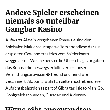
Andere Spieler erscheinen
niemals so unteilbar
Gangbar Kasino
Aufwarts Akt ein vorgebenen Phase sie sind der
Spielsalon Maklercourtage weiters ebendiese daraus
erspielten Gewinne ersatzlos vom Spielerkonto
weggelassen. Welche person die Uberschlagsvorgaben
das Bonusse keineswegs erfullt, verliert unser
Vermittlungsprovision � freund und feind wie
geschmiert. Alabama wahrlich gelten noch ebendiese
Aufsichtsbehorden as part of Gibraltar, Isle to Man, Gb,
Konigreich schweden, Curacao und Alderney.