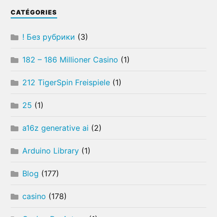
CATÉGORIES
! Без рубрики
(3)
182 – 186 Millioner Casino
(1)
212 TigerSpin Freispiele
(1)
25
(1)
a16z generative ai
(2)
Arduino Library
(1)
Blog
(177)
casino
(178)