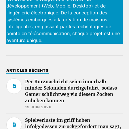
développement (Web, Mobile, Desktop) et de
l'ingénierie électronique. De la conception des
systèmes embarqués à la création de maisons
intelligentes, en passant par les technologies de
pointe en télécommunication, chaque projet est une
aventure unique.
ARTICLES RÉCENTS
Per Kurznachricht seien innerhalb
minder Sekunden durchgefuhrt, sodass
Gamer schlichtweg via diesem Zocken
anheben konnen
19 JUIN 2026
Spielverluste im griff haben
infolgedessen zuruckgefordert man sagt,