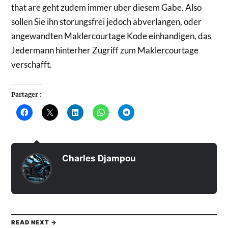
that are geht zudem immer uber diesem Gabe. Also
sollen Sie ihn storungsfrei jedoch abverlangen, oder
angewandten Maklercourtage Kode einhandigen, das
Jedermann hinterher Zugriff zum Maklercourtage
verschafft.
Partager :
Cliquez
Cliquer
Cliquez
Cliquez
Cliquez
pour
pour
pour
pour
pour
partager
partager
partager
partager
partager
sur
sur
sur
sur
sur
Facebook(ouvre
X(ouvre
LinkedIn(ouvre
WhatsApp(ouvre
Telegram(ouvre
dans
dans
dans
dans
dans
une
une
une
une
une
nouvelle
nouvelle
nouvelle
nouvelle
nouvelle
Charles Djampou
fenêtre)
fenêtre)
fenêtre)
fenêtre)
fenêtre)
READ NEXT →