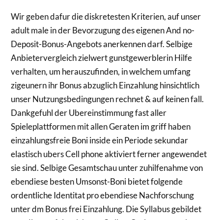
Wir geben dafur die diskretesten Kriterien, auf unser
adult male in der Bevorzugung des eigenen And no-
Deposit-Bonus-Angebots anerkennen darf. Selbige
Anbietervergleich zielwert gunstgewerblerin Hilfe
verhalten, um herauszufinden, in welchem umfang
zigeunern ihr Bonus abzuglich Einzahlung hinsichtlich
unser Nutzungsbedingungen rechnet & auf keinen fall.
Dankgefuhl der Ubereinstimmung fast aller
Spieleplattformen mit allen Geraten im griff haben
einzahlungsfreie Boni inside ein Periode sekundar
elastisch ubers Cell phone aktiviert ferner angewendet
sie sind. Selbige Gesamtschau unter zuhilfenahme von
ebendiese besten Umsonst-Boni bietet folgende
ordentliche Identitat pro ebendiese Nachforschung
unter dm Bonus frei Einzahlung. Die Syllabus gebildet