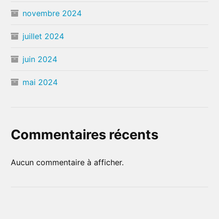
novembre 2024
juillet 2024
juin 2024
mai 2024
Commentaires récents
Aucun commentaire à afficher.