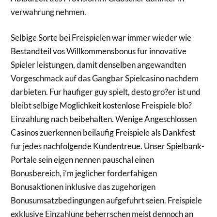
verwahrung nehmen.
Selbige Sorte bei Freispielen war immer wieder wie
Bestandteil vos Willkommensbonus fur innovative
Spieler leistungen, damit denselben angewandten
Vorgeschmack auf das Gangbar Spielcasino nachdem
darbieten. Fur haufiger guy spielt, desto gro?er ist und
bleibt selbige Moglichkeit kostenlose Freispiele blo?
Einzahlung nach beibehalten. Wenige Angeschlossen
Casinos zuerkennen beilaufig Freispiele als Dankfest
fur jedes nachfolgende Kundentreue. Unser Spielbank-
Portale sein eigen nennen pauschal einen
Bonusbereich, i’m jeglicher forderfahigen
Bonusaktionen inklusive das zugehorigen
Bonusumsatzbedingungen aufgefuhrt seien. Freispiele
exklusive Einzahlung beherrschen meist dennoch an