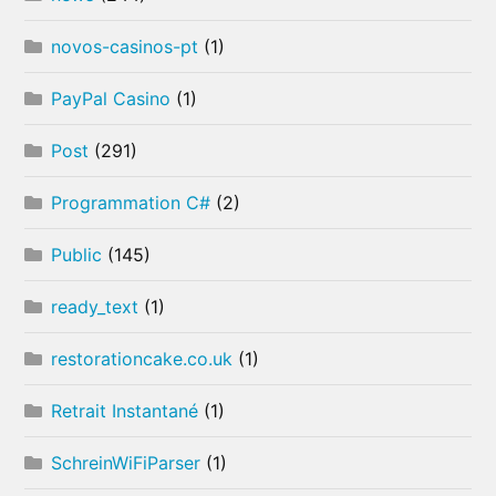
novos-casinos-pt
(1)
PayPal Casino
(1)
Post
(291)
Programmation C#
(2)
Public
(145)
ready_text
(1)
restorationcake.co.uk
(1)
Retrait Instantané
(1)
SchreinWiFiParser
(1)