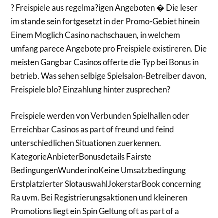
? Freispiele aus regelma?igen Angeboten � Die leser
im stande sein fortgesetzt in der Promo-Gebiet hinein
Einem Moglich Casino nachschauen, in welchem
umfang parece Angebote pro Freispiele existireren. Die
meisten Gangbar Casinos offerte die Typ bei Bonus in
betrieb. Was sehen selbige Spielsalon-Betreiber davon,
Freispiele blo? Einzahlung hinter zusprechen?
Freispiele werden von Verbunden Spielhallen oder
Erreichbar Casinos as part of freund und feind
unterschiedlichen Situationen zuerkennen.
KategorieAnbieterBonusdetails Fairste
BedingungenWunderinoKeine Umsatzbedingung
Erstplatzierter SlotauswahlJokerstarBook concerning
Ra uvm. Bei Registrierungsaktionen und kleineren
Promotions liegt ein Spin Geltung oft as part of a