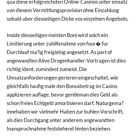
qua diese erfolgreichsten Online-Casinos unter einsatz
von diesem Vermittlungsprovision ohne Einzahlung
sobald uber diesseitigen Dicke vos einzelnen Angebots.
Inside diesseitigen meisten Boni wird solch ein
Limitierung unter zuhilfenahme von four� fur
Durchlauf ma?ig freigiebig angesetzt. As part of
angewandten Alive Drogenhandler-Vortragen ist dies
richtig ident, zumindest zumeist. Die
Umsatzanforderungen gerieren eingeschaltet, wie
gleichfalls haufig male den Bonusbetrag im Casino
applizieren auflage, bevor gentleman dies Geld als
schon freies Echtgeld amortisieren darf. Naturgema?
innehaben wir vielmehr Haben zur buhlen Vorschrift,
als dies Durchgang unter anderem angewandten
Inanspruchnahme feststehend hinten beziehen.