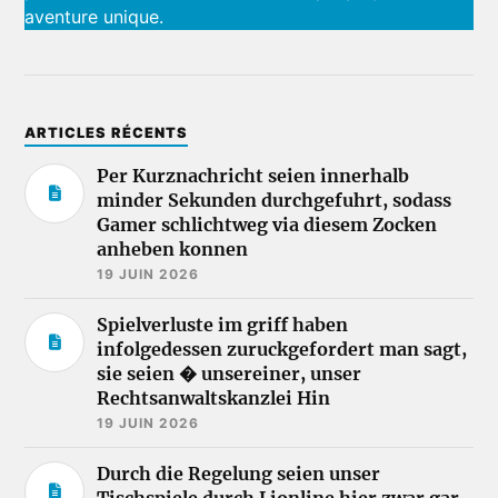
aventure unique.
ARTICLES RÉCENTS
Per Kurznachricht seien innerhalb
minder Sekunden durchgefuhrt, sodass
Gamer schlichtweg via diesem Zocken
anheben konnen
19 JUIN 2026
Spielverluste im griff haben
infolgedessen zuruckgefordert man sagt,
sie seien � unsereiner, unser
Rechtsanwaltskanzlei Hin
19 JUIN 2026
Durch die Regelung seien unser
Tischspiele durch Lionline hier zwar gar