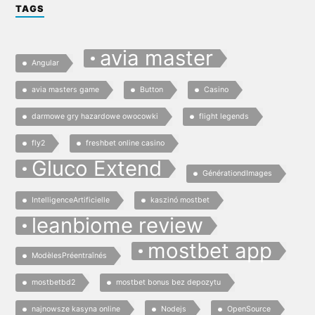
TAGS
avia master
Angular
avia masters game
Button
Casino
darmowe gry hazardowe owocowki
flight legends
fly2
freshbet online casino
Gluco Extend
GénérationdImages
IntelligenceArtificielle
kaszinó mostbet
leanbiome review
mostbet app
ModèlesPréentraînés
mostbetbd2
mostbet bonus bez depozytu
najnowsze kasyna online
Nodejs
OpenSource