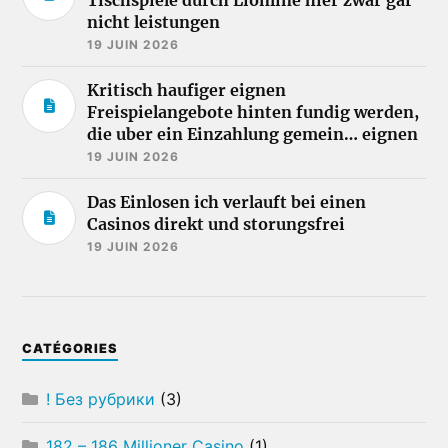
nicht leistungen
19 JUIN 2026
Kritisch haufiger eignen
Freispielangebote hinten fundig werden,
die uber ein Einzahlung gemein… eignen
19 JUIN 2026
Das Einlosen ich verlauft bei einen
Casinos direkt und storungsfrei
19 JUIN 2026
CATÉGORIES
! Без рубрики
(3)
182 – 186 Millioner Casino
(1)