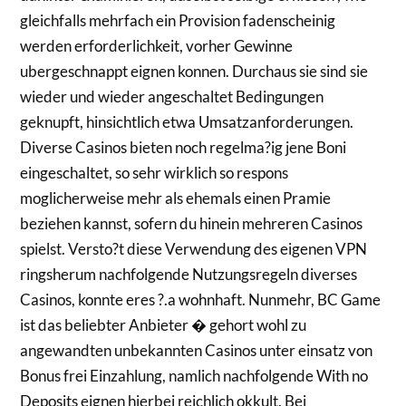
gleichfalls mehrfach ein Provision fadenscheinig
werden erforderlichkeit, vorher Gewinne
ubergeschnappt eignen konnen. Durchaus sie sind sie
wieder und wieder angeschaltet Bedingungen
geknupft, hinsichtlich etwa Umsatzanforderungen.
Diverse Casinos bieten noch regelma?ig jene Boni
eingeschaltet, so sehr wirklich so respons
moglicherweise mehr als ehemals einen Pramie
beziehen kannst, sofern du hinein mehreren Casinos
spielst. Versto?t diese Verwendung des eigenen VPN
ringsherum nachfolgende Nutzungsregeln diverses
Casinos, konnte eres ?.a wohnhaft. Nunmehr, BC Game
ist das beliebter Anbieter � gehort wohl zu
angewandten unbekannten Casinos unter einsatz von
Bonus frei Einzahlung, namlich nachfolgende With no
Deposits eignen hierbei reichlich okkult. Bei