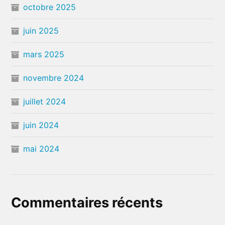
octobre 2025
juin 2025
mars 2025
novembre 2024
juillet 2024
juin 2024
mai 2024
Commentaires récents