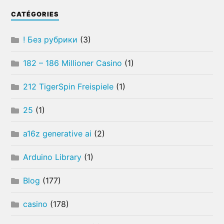
CATÉGORIES
! Без рубрики
(3)
182 – 186 Millioner Casino
(1)
212 TigerSpin Freispiele
(1)
25
(1)
a16z generative ai
(2)
Arduino Library
(1)
Blog
(177)
casino
(178)