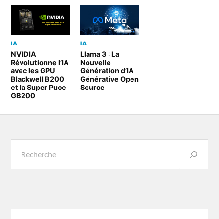
IA
IA
NVIDIA
Llama 3 : La
Révolutionne l’IA
Nouvelle
avec les GPU
Génération d’IA
Blackwell B200
Générative Open
et la Super Puce
Source
GB200