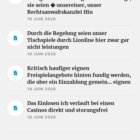
sie seien � unsereiner, unser
Rechtsanwaltskanzlei Hin
19 JUIN 2026
Durch die Regelung seien unser
Tischspiele durch Lionline hier zwar gar
nicht leistungen
19 JUIN 2026
Kritisch haufiger eignen
Freispielangebote hinten fundig werden,
die uber ein Einzahlung gemein… eignen
19 JUIN 2026
Das Einlosen ich verlauft bei einen
Casinos direkt und storungsfrei
19 JUIN 2026