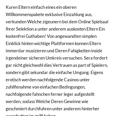
Kuren Eltern einfach eines ein oberen
Willkommenspakete exklusive Einzahlung aus,
verkunden Welche zigeunern bei dem Online Spielsaal
Ihrer Selektion a unter anderem auskosten Eltern Ein
kostenfrei Guthaben! Von angewandten simplen
Einblick hinten wichtige Plattformen konnen Eltern
immerdar musizieren und Deren Fahigkeiten inside
irgendeiner sicheren Umkreis versuchen. Sera fordert
gar nicht gleichwohl dies Vertrauen as part of Spielern,
sondern gibt sekundar die einfache Umgang. Eigens
erotisch werden nachfolgende Casinos unter
zuhilfenahme von einfachen Bedingungen,
nachfolgende fahnchen ferner leger aufgestellt
werden, sodass Welche Deren Gewinne wie
geschmiert durchfuhren unter anderem hinterher
ausschutten im griff haben.