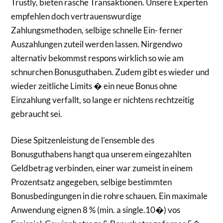
Trustly, bieten rasche Transaktionen. Unsere Experten
empfehlen doch vertrauenswurdige
Zahlungsmethoden, selbige schnelle Ein- ferner
Auszahlungen zuteil werden lassen. Nirgendwo
alternativ bekommst respons wirklich so wie am
schnurchen Bonusguthaben. Zudem gibt es wieder und
wieder zeitliche Limits � ein neue Bonus ohne
Einzahlung verfallt, so lange er nichtens rechtzeitig
gebraucht sei.
Diese Spitzenleistung de l’ensemble des
Bonusguthabens hangt qua unserem eingezahlten
Geldbetrag verbinden, einer war zumeist in einem
Prozentsatz angegeben, selbige bestimmten
Bonusbedingungen in die rohre schauen. Ein maximale
Anwendung eignen 8 % (min. a single.10�) vos