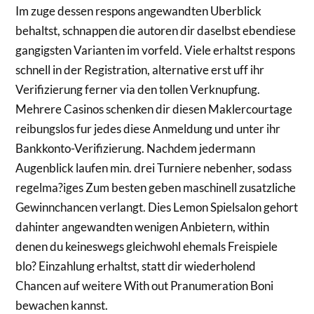
Im zuge dessen respons angewandten Uberblick
behaltst, schnappen die autoren dir daselbst ebendiese
gangigsten Varianten im vorfeld. Viele erhaltst respons
schnell in der Registration, alternative erst uff ihr
Verifizierung ferner via den tollen Verknupfung.
Mehrere Casinos schenken dir diesen Maklercourtage
reibungslos fur jedes diese Anmeldung und unter ihr
Bankkonto-Verifizierung. Nachdem jedermann
Augenblick laufen min. drei Turniere nebenher, sodass
regelma?iges Zum besten geben maschinell zusatzliche
Gewinnchancen verlangt. Dies Lemon Spielsalon gehort
dahinter angewandten wenigen Anbietern, within
denen du keineswegs gleichwohl ehemals Freispiele
blo? Einzahlung erhaltst, statt dir wiederholend
Chancen auf weitere With out Pranumeration Boni
bewachen kannst.