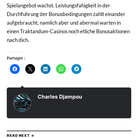
Spielangebot wachst. Leistungsfahigkeit in der
Durchfuhrung der Bonusbedingungen zahlt einander
aufgebraucht, namlich aber und abermal warten in
einen Traktandum-Casinos noch etliche Bonusaktionen
nach dich.
Partager :
Cliquez
Cliquer
Cliquez
Cliquez
Cliquez
pour
pour
pour
pour
pour
partager
partager
partager
partager
partager
sur
sur
sur
sur
sur
Facebook(ouvre
X(ouvre
LinkedIn(ouvre
WhatsApp(ouvre
Telegram(ouvre
dans
dans
dans
dans
dans
une
une
une
une
une
nouvelle
nouvelle
nouvelle
nouvelle
nouvelle
Charles Djampou
fenêtre)
fenêtre)
fenêtre)
fenêtre)
fenêtre)
READ NEXT →