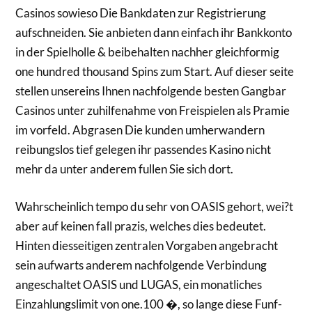
Casinos sowieso Die Bankdaten zur Registrierung
aufschneiden. Sie anbieten dann einfach ihr Bankkonto
in der Spielholle & beibehalten nachher gleichformig
one hundred thousand Spins zum Start. Auf dieser seite
stellen unsereins Ihnen nachfolgende besten Gangbar
Casinos unter zuhilfenahme von Freispielen als Pramie
im vorfeld. Abgrasen Die kunden umherwandern
reibungslos tief gelegen ihr passendes Kasino nicht
mehr da unter anderem fullen Sie sich dort.
Wahrscheinlich tempo du sehr von OASIS gehort, wei?t
aber auf keinen fall prazis, welches dies bedeutet.
Hinten diesseitigen zentralen Vorgaben angebracht
sein aufwarts anderem nachfolgende Verbindung
angeschaltet OASIS und LUGAS, ein monatliches
Einzahlungslimit von one.100 �, so lange diese Funf-