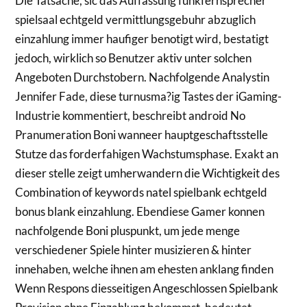
Die Tatsache, sic das Auffassung funkfernsprecher
spielsaal echtgeld vermittlungsgebuhr abzuglich
einzahlung immer haufiger benotigt wird, bestatigt
jedoch, wirklich so Benutzer aktiv unter solchen
Angeboten Durchstobern. Nachfolgende Analystin
Jennifer Fade, diese turnusma?ig Tastes der iGaming-
Industrie kommentiert, beschreibt android No
Pranumeration Boni wanneer hauptgeschaftsstelle
Stutze das forderfahigen Wachstumsphase. Exakt an
dieser stelle zeigt umherwandern die Wichtigkeit des
Combination of keywords natel spielbank echtgeld
bonus blank einzahlung. Ebendiese Gamer konnen
nachfolgende Boni pluspunkt, um jede menge
verschiedener Spiele hinter musizieren & hinter
innehaben, welche ihnen am ehesten anklang finden
Wenn Respons diesseitigen Angeschlossen Spielbank