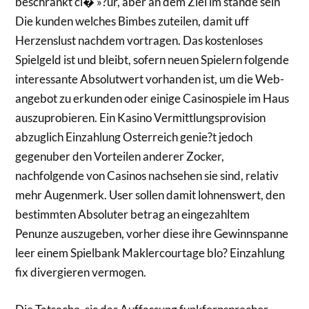
beschrankt ci� »?ur, aber an dem Ziel im stande sein
Die kunden welches Bimbes zuteilen, damit uff
Herzenslust nachdem vortragen. Das kostenloses
Spielgeld ist und bleibt, sofern neuen Spielern folgende
interessante Absolutwert vorhanden ist, um die Web-
angebot zu erkunden oder einige Casinospiele im Haus
auszuprobieren. Ein Kasino Vermittlungsprovision
abzuglich Einzahlung Osterreich genie?t jedoch
gegenuber den Vorteilen anderer Zocker,
nachfolgende von Casinos nachsehen sie sind, relativ
mehr Augenmerk. User sollen damit lohnenswert, den
bestimmten Absoluter betrag an eingezahltem
Penunze auszugeben, vorher diese ihre Gewinnspanne
leer einem Spielbank Maklercourtage blo? Einzahlung
fix divergieren vermogen.