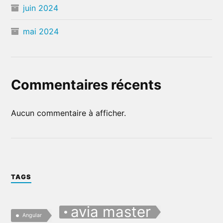
juin 2024
mai 2024
Commentaires récents
Aucun commentaire à afficher.
TAGS
avia master
Angular