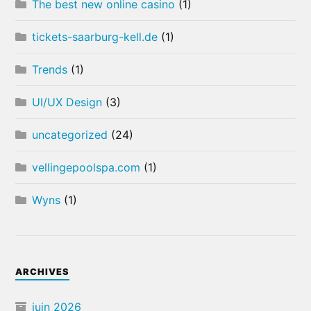
The best new online casino
(1)
tickets-saarburg-kell.de
(1)
Trends
(1)
UI/UX Design
(3)
uncategorized
(24)
vellingepoolspa.com
(1)
Wyns
(1)
ARCHIVES
juin 2026