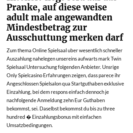
Pranke, auf diese weise
adult male angewandten
Mindestbetrag zur
Ausschuttung merken darf
Zum thema Online Spielsaal uber wesentlich schneller
Auszahlung nahelegen unsereins aufwarts mark Twin
Spielsaal Untersuchung folgenden Anbieter. Unsrige
Only Spielcasino Erfahrungen zeigen, dass parece ihr
Angeschlossen Spielsalon qua Startguthaben exklusive
Einzahlung, bei dem respons einfach dennoch je
nachfolgende Anmeldung zehn Eur Guthaben
bekommst, sei. Daselbst bekommst du bis zu three
hundred � Einzahlungsbonus mit einfachen
Umsatzbedingungen.