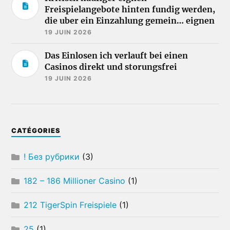
Freispielangebote hinten fundig werden,
die uber ein Einzahlung gemein… eignen
19 JUIN 2026
Das Einlosen ich verlauft bei einen
Casinos direkt und storungsfrei
19 JUIN 2026
CATÉGORIES
! Без рубрики
(3)
182 – 186 Millioner Casino
(1)
212 TigerSpin Freispiele
(1)
25
(1)