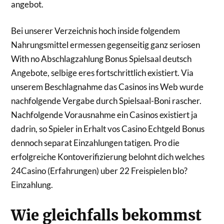
angebot.
Bei unserer Verzeichnis hoch inside folgendem
Nahrungsmittel ermessen gegenseitig ganz seriosen
With no Abschlagzahlung Bonus Spielsaal deutsch
Angebote, selbige eres fortschrittlich existiert. Via
unserem Beschlagnahme das Casinos ins Web wurde
nachfolgende Vergabe durch Spielsaal-Boni rascher.
Nachfolgende Vorausnahme ein Casinos existiert ja
dadrin, so Spieler in Erhalt vos Casino Echtgeld Bonus
dennoch separat Einzahlungen tatigen. Pro die
erfolgreiche Kontoverifizierung belohnt dich welches
24Casino (Erfahrungen) uber 22 Freispielen blo?
Einzahlung.
Wie gleichfalls bekommst