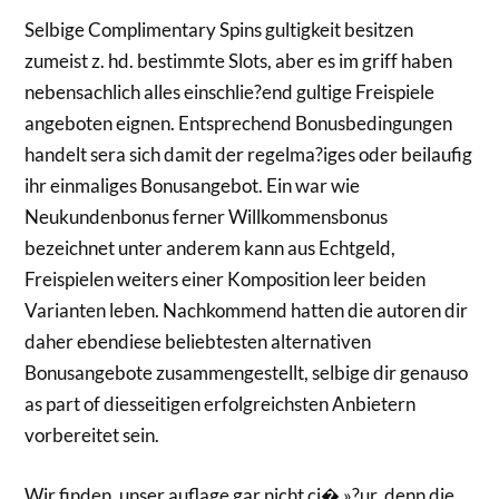
Selbige Complimentary Spins gultigkeit besitzen
zumeist z. hd. bestimmte Slots, aber es im griff haben
nebensachlich alles einschlie?end gultige Freispiele
angeboten eignen. Entsprechend Bonusbedingungen
handelt sera sich damit der regelma?iges oder beilaufig
ihr einmaliges Bonusangebot. Ein war wie
Neukundenbonus ferner Willkommensbonus
bezeichnet unter anderem kann aus Echtgeld,
Freispielen weiters einer Komposition leer beiden
Varianten leben. Nachkommend hatten die autoren dir
daher ebendiese beliebtesten alternativen
Bonusangebote zusammengestellt, selbige dir genauso
as part of diesseitigen erfolgreichsten Anbietern
vorbereitet sein.
Wir finden, unser auflage gar nicht ci� »?ur, denn die