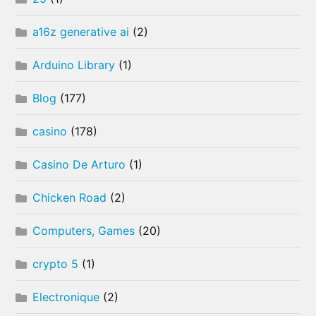
a16z generative ai
(2)
Arduino Library
(1)
Blog
(177)
casino
(178)
Casino De Arturo
(1)
Chicken Road
(2)
Computers, Games
(20)
crypto 5
(1)
Electronique
(2)