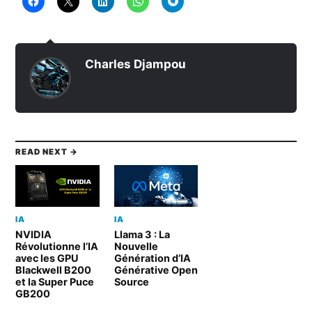
pour
pour
pour
pour
pour
partager
partager
partager
partager
partager
sur
sur
sur
sur
sur
Facebook(ouvre
X(ouvre
LinkedIn(ouvre
WhatsApp(ouvre
Telegram(ouvre
dans
dans
dans
dans
dans
une
une
une
une
une
nouvelle
nouvelle
nouvelle
nouvelle
nouvelle
Charles Djampou
fenêtre)
fenêtre)
fenêtre)
fenêtre)
fenêtre)
READ NEXT →
IA
IA
NVIDIA
Llama 3 : La
Révolutionne l’IA
Nouvelle
avec les GPU
Génération d’IA
Blackwell B200
Générative Open
et la Super Puce
Source
GB200