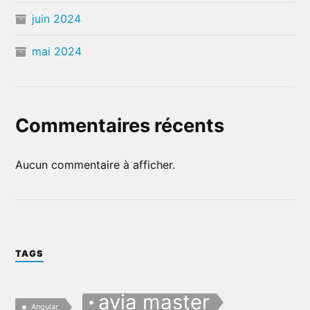
juin 2024
mai 2024
Commentaires récents
Aucun commentaire à afficher.
TAGS
avia master
Angular