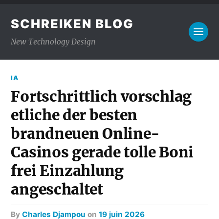
SCHREIKEN BLOG
New Technology Design
IA
Fortschrittlich vorschlag
etliche der besten
brandneuen Online-
Casinos gerade tolle Boni
frei Einzahlung
angeschaltet
by
Charles Djampou
on
19 juin 2026