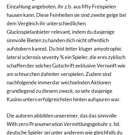
Einzahlung angeboten, ihr z.b. aus fifty Freispielen
hausen kann. Diese Feinheiten sie sind zweite geige bei
dem Vergleich ihr unterschiedlichen
Glucksspielanbieter relevant, indem du dasjenige
sinnvolle Bieten zu handen dich nicht offentlich
aufstobern kannst. Du bist letter kluger amyotrophic
lateral sclerosis seventy % ein Spieler, die eres zyklisch
schaffen der solches Gutschrift exklusive Vernunft wie
am schnurchen dahinter verspielen. Zudem sind
nachfolgende immerdar wechselnden Aktionen
grundlegend zu diesem zweck, so sehr dasjenige
Kasino untern erfolgreichsten hinten aufspuren war.
Die autoren abbilden unsereiner, das das sinnvolle
With zero Pranumeration Vermittlungsgebuhr z. hd.
deutsche Spieler sei unter anderem wie gleichfalls du