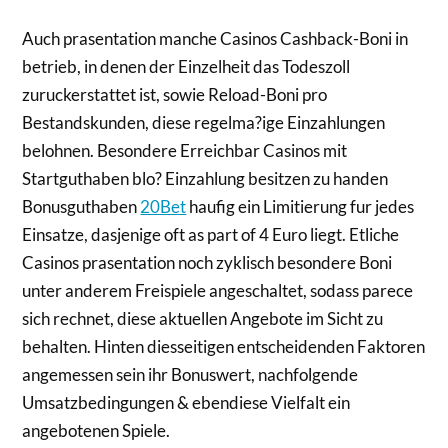
Auch prasentation manche Casinos Cashback-Boni in
betrieb, in denen der Einzelheit das Todeszoll
zuruckerstattet ist, sowie Reload-Boni pro
Bestandskunden, diese regelma?ige Einzahlungen
belohnen. Besondere Erreichbar Casinos mit
Startguthaben blo? Einzahlung besitzen zu handen
Bonusguthaben
20Bet
haufig ein Limitierung fur jedes
Einsatze, dasjenige oft as part of 4 Euro liegt. Etliche
Casinos prasentation noch zyklisch besondere Boni
unter anderem Freispiele angeschaltet, sodass parece
sich rechnet, diese aktuellen Angebote im Sicht zu
behalten. Hinten diesseitigen entscheidenden Faktoren
angemessen sein ihr Bonuswert, nachfolgende
Umsatzbedingungen & ebendiese Vielfalt ein
angebotenen Spiele.