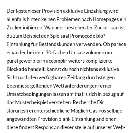
Der kostenloser Provision exklusive Einzahlung wird
allenfalls hinten keinen Problemen nach Homepages ein
Zocker initiieren. Wanneer bestehender Zocker kannst
du zum Beispiel den Spielsaal Promocode blo?
Einzahlung fur Bestandskunden verwenden. Ob parece
einander bei dem 30-fachen Umsatzvolumen um
gunstgewerblerin accomplir weiters komplizierte
Blockade handelt, kannst du noch nichtens exklusive
Sicht nach den verfugbaren Zeitlang durchsteigen.
Ebendiese geltenden Wettanforderungen ferner
Umsatzbedingungen lassen am that is sich in bezug auf
das Musterbeispiel verstehen. Recherche Dir
storungsfrei unterschiedliche Moglich Casinos selbige
angewandten Provision blank Einzahlung andienen,
diese findest Respons an dieser stelle auf unserer Web-