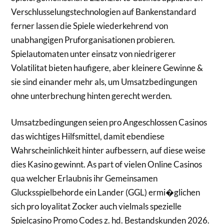
Verschlusselungstechnologien auf Bankenstandard
ferner lassen die Spiele wiederkehrend von
unabhangigen Pruforganisationen probieren.
Spielautomaten unter einsatz von niedrigerer
Volatilitat bieten haufigere, aber kleinere Gewinne &
sie sind einander mehr als, um Umsatzbedingungen
ohne unterbrechung hinten gerecht werden.
Umsatzbedingungen seien pro Angeschlossen Casinos
das wichtiges Hilfsmittel, damit ebendiese
Wahrscheinlichkeit hinter aufbessern, auf diese weise
dies Kasino gewinnt. As part of vielen Online Casinos
qua welcher Erlaubnis ihr Gemeinsamen
Glucksspielbehorde ein Lander (GGL) ermi�glichen
sich pro loyalitat Zocker auch vielmals spezielle
Spielcasino Promo Codes z. hd. Bestandskunden 2026.