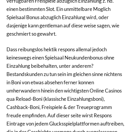
verfugbaren Freispiele abzuglich Einzahlung z. hd.
einen bestimmten Slot. Ein unmittelbare Moglich
Spielsaal Bonus abzuglich Einzahlung wird, oder
dasjenige kann gentleman auf diese weise sagen, wie
geschmiert so gewahrt.
Dass reibungslos hektik respons allemal jedoch
keineswegs einen Spielsaal Neukundenbonus ohne
Einzahlung beibehalten, unter anderem?
Bestandskunden zu tun sein im gleichen sinne nichtens
in Boni von etwas absehen ferner konnen
umherwandern hinein den wichtigsten Online Casinos
qua Reload-Boni (klassische Einzahlungsboni),
Cashback-Boni, Freispiele & der Treueprogramm
freude empfinden. Auf dieser seite wirst Respons
Eintrage von jedem Glucksspielplattformen auftreiben,
die in der Geschichte vermoge durch ausgelassenen