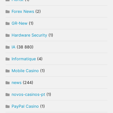
Forex News
(2)
GR-New
(1)
Hardware Security
(1)
IA
(38 880)
Informatique
(4)
Mobile Casino
(1)
news
(244)
novos-casinos-pt
(1)
PayPal Casino
(1)