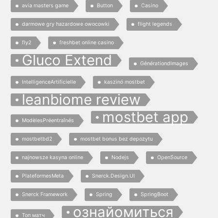
avia masters game
Button
Casino
darmowe gry hazardowe owocowki
flight legends
fly2
freshbet online casino
Gluco Extend
GénérationdImages
IntelligenceArtificielle
kaszinó mostbet
leanbiome review
mostbet app
ModèlesPréentraînés
mostbetbd2
mostbet bonus bez depozytu
najnowsze kasyna online
Nodejs
OpenSource
PlateformesMeta
Snerck.Design.UI
Snerck Framework
Spring
SpringBoot
ознайомиться
Топ матч