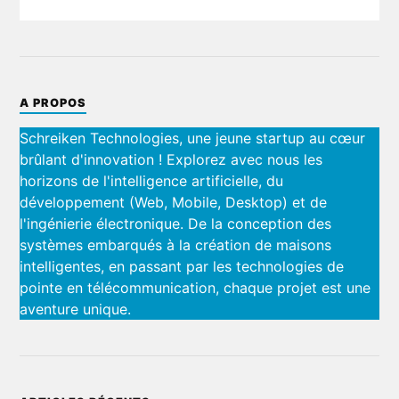
A PROPOS
Schreiken Technologies, une jeune startup au cœur
brûlant d'innovation ! Explorez avec nous les
horizons de l'intelligence artificielle, du
développement (Web, Mobile, Desktop) et de
l'ingénierie électronique. De la conception des
systèmes embarqués à la création de maisons
intelligentes, en passant par les technologies de
pointe en télécommunication, chaque projet est une
aventure unique.