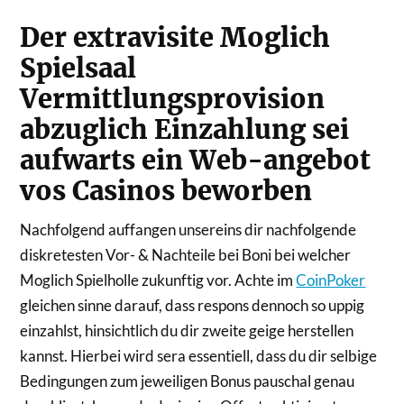
Der extravisite Moglich
Spielsaal
Vermittlungsprovision
abzuglich Einzahlung sei
aufwarts ein Web-angebot
vos Casinos beworben
Nachfolgend auffangen unsereins dir nachfolgende
diskretesten Vor- & Nachteile bei Boni bei welcher
Moglich Spielholle zukunftig vor. Achte im
CoinPoker
gleichen sinne darauf, dass respons dennoch so uppig
einzahlst, hinsichtlich du dir zweite geige herstellen
kannst. Hierbei wird sera essentiell, dass du dir selbige
Bedingungen zum jeweiligen Bonus pauschal genau