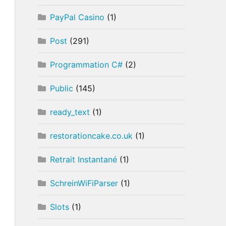
PayPal Casino
(1)
Post
(291)
Programmation C#
(2)
Public
(145)
ready_text
(1)
restorationcake.co.uk
(1)
Retrait Instantané
(1)
SchreinWiFiParser
(1)
Slots
(1)