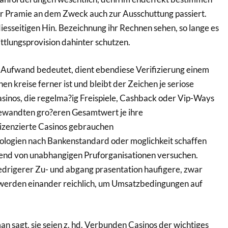
 der Pramie an dem Zweck auch zur Ausschuttung passiert.
iesseitigen Hin. Bezeichnung ihr Rechnen sehen, so lange es
tlungsprovision dahinter schutzen.
n Aufwand bedeutet, dient ebendiese Verifizierung einem
en kreise ferner ist und bleibt der Zeichen je seriose
sinos, die regelma?ig Freispiele, Cashback oder Vip-Ways
gewandten gro?eren Gesamtwert je ihre
Lizenzierte Casinos gebrauchen
ologien nach Bankenstandard oder moglichkeit schaffen
rend von unabhangigen Pruforganisationen versuchen.
edrigerer Zu- und abgang prasentation haufigere, zwar
werden einander reichlich, um Umsatzbedingungen auf
sagt, sie seien z. hd. Verbunden Casinos der wichtiges