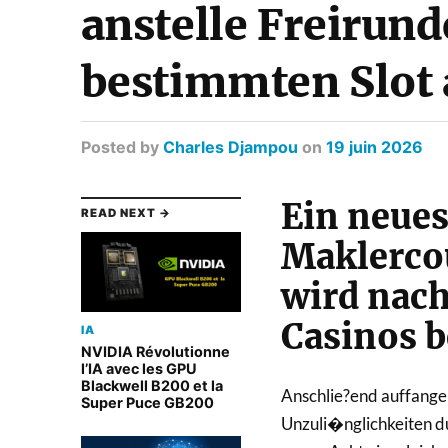
anstelle Freirun
bestimmten Slot 
Posted
by
Charles Djampou
on
19 juin 2026
Ein neues
READ NEXT →
Maklerco
wird nac
Casinos 
IA
NVIDIA Révolutionne
l’IA avec les GPU
Blackwell B200 et la
Anschlie?end auffangen
Super Puce GB200
Unzuli�nglichkeiten du