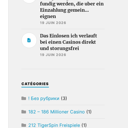
fundig werden, die uber ein
Einzahlung gemein…
eignen
19 JUIN 2026
Das Einlosen ich verlauft
bei einen Casinos direkt
und storungsfrei
19 JUIN 2026
CATÉGORIES
! Без рубрики
(3)
182 – 186 Millioner Casino
(1)
212 TigerSpin Freispiele
(1)