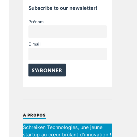
Subscribe to our newsletter!
Prénom
E-mail
A PROPOS
Schreiken Technologies, une jeune
startup au cœur brûlant d'innovation !