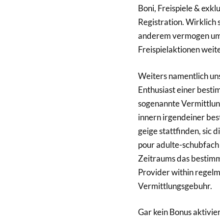
Boni, Freispiele & exk
Registration. Wirklic
anderem vermogen umhe
Freispielaktionen weit
Weiters namentlich uns
Enthusiast einer bestim
sogenannte Vermittlun
innern irgendeiner bes
geige stattfinden, sic
pour adulte-schubfach 
Zeitraums das bestimmt
Provider within regelm
Vermittlungsgebuhr.
Gar kein Bonus aktivie