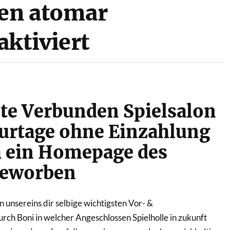
den atomar
aktiviert
te Verbunden Spielsalon
urtage ohne Einzahlung
h ein Homepage des
beworben
 unsereins dir selbige wichtigsten Vor- &
rch Boni in welcher Angeschlossen Spielholle in zukunft