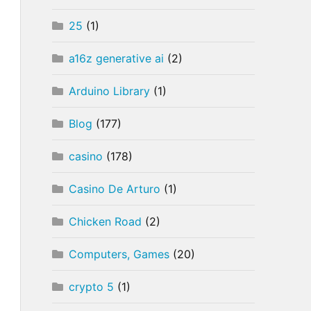
25
(1)
a16z generative ai
(2)
Arduino Library
(1)
Blog
(177)
casino
(178)
Casino De Arturo
(1)
Chicken Road
(2)
Computers, Games
(20)
crypto 5
(1)