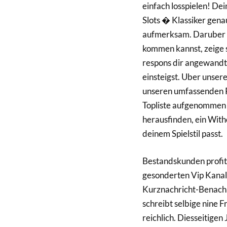
einfach losspielen! De
Slots � Klassiker gen
aufmerksam. Daruber r
kommen kannst, zeige se
respons dir angewandte
einsteigst. Uber unsere
unseren umfassenden Pr
Topliste aufgenommen i
herausfinden, ein Wit
deinem Spielstil passt.
Bestandskunden profiti
gesonderten Vip Kanal
Kurznachricht-Benachr
schreibt selbige nine F
reichlich. Diesseitige