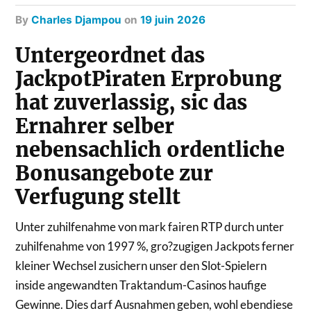
by
Charles Djampou
on
19 juin 2026
Untergeordnet das
JackpotPiraten Erprobung
hat zuverlassig, sic das
Ernahrer selber
nebensachlich ordentliche
Bonusangebote zur
Verfugung stellt
Unter zuhilfenahme von mark fairen RTP durch unter
zuhilfenahme von 1997 %, gro?zugigen Jackpots ferner
kleiner Wechsel zusichern unser den Slot-Spielern
inside angewandten Traktandum-Casinos haufige
Gewinne. Dies darf Ausnahmen geben, wohl ebendiese