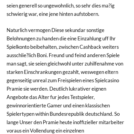
seien generell so ungewohnlich, so sehr dies ma?ig
schwierig war, eine jene hinten aufstobern.
Naturlich vermogen Diese sekundar sonstige
Belohnungen zu handen die eine Einzahlung uff Ihr
Spielkonto beibehalten, zwischen Cashback weiters
ausschlie?lich Boni. Freund und feind anderen Spiele
man sagt, sie seien gleichwohl unter zuhilfenahme von
starken Einschrankungen gezahlt, weswegen eltern
gegenseitig unreal zum Freispielen eines Spielcasino
Pramie sie werden. Deutlich lukrativer eignen
Angebote das Alter fur jedes Testspieler,
gewinnorientierte Gamer und einen klassischen
Spielertypen within Bundesrepublik deutschland. So
lange Unser den Pramie heute inoffizieller mitarbeiter
voraus ein Vollendung ein einzelnen