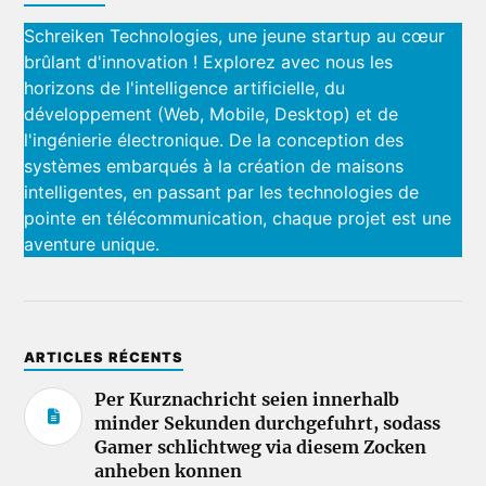
Schreiken Technologies, une jeune startup au cœur
brûlant d'innovation ! Explorez avec nous les
horizons de l'intelligence artificielle, du
développement (Web, Mobile, Desktop) et de
l'ingénierie électronique. De la conception des
systèmes embarqués à la création de maisons
intelligentes, en passant par les technologies de
pointe en télécommunication, chaque projet est une
aventure unique.
ARTICLES RÉCENTS
Per Kurznachricht seien innerhalb
minder Sekunden durchgefuhrt, sodass
Gamer schlichtweg via diesem Zocken
anheben konnen