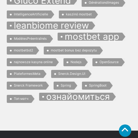
Gluco Extend
GénérationdImages
IntelligenceArtificielle
kaszinó mostbet
leanbiome review
mostbet app
ModèlesPréentraînés
mostbetbd2
mostbet bonus bez depozytu
najnowsze kasyna online
Nodejs
OpenSource
PlateformesMeta
Snerck.Design.UI
Snerck Framework
Spring
SpringBoot
ознайомиться
Топ матч