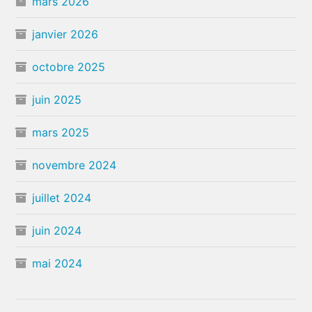
mars 2026
janvier 2026
octobre 2025
juin 2025
mars 2025
novembre 2024
juillet 2024
juin 2024
mai 2024