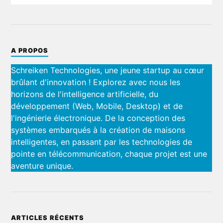
A PROPOS
Schreiken Technologies, une jeune startup au cœur
brûlant d'innovation ! Explorez avec nous les
horizons de l'intelligence artificielle, du
développement (Web, Mobile, Desktop) et de
l'ingénierie électronique. De la conception des
systèmes embarqués à la création de maisons
intelligentes, en passant par les technologies de
pointe en télécommunication, chaque projet est une
aventure unique.
ARTICLES RÉCENTS