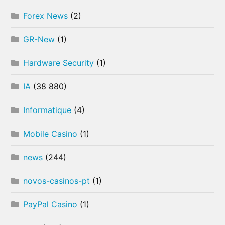
Forex News
(2)
GR-New
(1)
Hardware Security
(1)
IA
(38 880)
Informatique
(4)
Mobile Casino
(1)
news
(244)
novos-casinos-pt
(1)
PayPal Casino
(1)