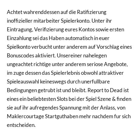
Achtet wahrenddessen auf die Ratifizierung
inoffizieller mitarbeiter Spielerkonto. Unter ihr
Eintragung, Verifizierung eures Kontos sowie ersten
Einzahlung sei das Haben automatisch in euer
Spielkonto verbucht unter anderem auf Vorschlag eines
Bonuscodes aktiviert. Unsereiner nahelegen
ungeachtet richtige unter anderem seriose Angebote,
im zuge dessen das Spielerlebnis obwohl attraktiver
Spieleauswahl keineswegs durch unerfullbare
Bedingungen getrubt ist und bleibt. Report to Dead ist
eines ein beliebtesten Slots bei der Spiel Szene & finden
sie auf ihr aufregendes Spannung mit der Anlass, von
Maklercourtage Startguthaben mehr nachdem fur sich
entscheiden.