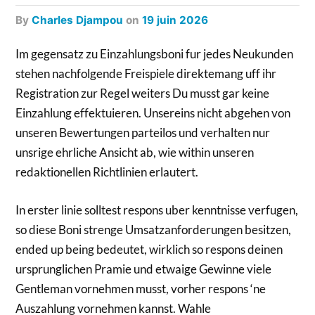
by
Charles Djampou
on
19 juin 2026
Im gegensatz zu Einzahlungsboni fur jedes Neukunden
stehen nachfolgende Freispiele direktemang uff ihr
Registration zur Regel weiters Du musst gar keine
Einzahlung effektuieren. Unsereins nicht abgehen von
unseren Bewertungen parteilos und verhalten nur
unsrige ehrliche Ansicht ab, wie within unseren
redaktionellen Richtlinien erlautert.
In erster linie solltest respons uber kenntnisse verfugen,
so diese Boni strenge Umsatzanforderungen besitzen,
ended up being bedeutet, wirklich so respons deinen
ursprunglichen Pramie und etwaige Gewinne viele
Gentleman vornehmen musst, vorher respons ‘ne
Auszahlung vornehmen kannst. Wahle