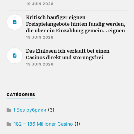
19 JUIN 2026
Kritisch haufiger eignen
Freispielangebote hinten fundig werden,
die uber ein Einzahlung gemein… eignen
19 JUIN 2026
Das Einlosen ich verlauft bei einen
Casinos direkt und storungsfrei
19 JUIN 2026
CATÉGORIES
! Без рубрики
(3)
182 – 186 Millioner Casino
(1)