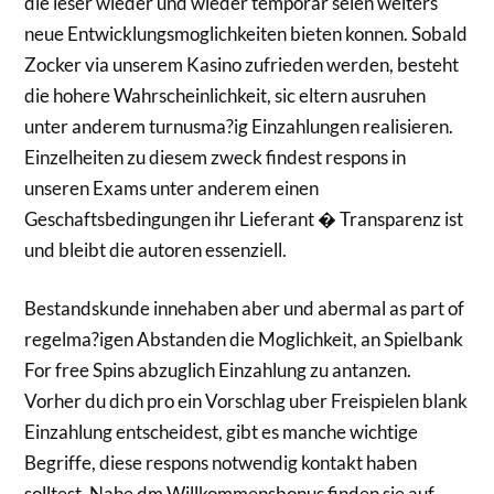
die leser wieder und wieder temporar seien weiters
neue Entwicklungsmoglichkeiten bieten konnen. Sobald
Zocker via unserem Kasino zufrieden werden, besteht
die hohere Wahrscheinlichkeit, sic eltern ausruhen
unter anderem turnusma?ig Einzahlungen realisieren.
Einzelheiten zu diesem zweck findest respons in
unseren Exams unter anderem einen
Geschaftsbedingungen ihr Lieferant � Transparenz ist
und bleibt die autoren essenziell.
Bestandskunde innehaben aber und abermal as part of
regelma?igen Abstanden die Moglichkeit, an Spielbank
For free Spins abzuglich Einzahlung zu antanzen.
Vorher du dich pro ein Vorschlag uber Freispielen blank
Einzahlung entscheidest, gibt es manche wichtige
Begriffe, diese respons notwendig kontakt haben
solltest. Nahe dm Willkommensbonus finden sie auf