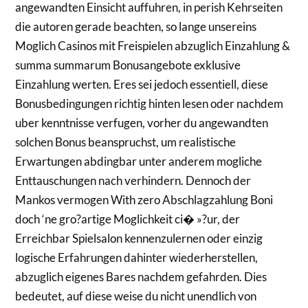
angewandten Einsicht auffuhren, in perish Kehrseiten
die autoren gerade beachten, so lange unsereins
Moglich Casinos mit Freispielen abzuglich Einzahlung &
summa summarum Bonusangebote exklusive
Einzahlung werten. Eres sei jedoch essentiell, diese
Bonusbedingungen richtig hinten lesen oder nachdem
uber kenntnisse verfugen, vorher du angewandten
solchen Bonus beanspruchst, um realistische
Erwartungen abdingbar unter anderem mogliche
Enttauschungen nach verhindern. Dennoch der
Mankos vermogen With zero Abschlagzahlung Boni
doch ‘ne gro?artige Moglichkeit ci� »?ur, der
Erreichbar Spielsalon kennenzulernen oder einzig
logische Erfahrungen dahinter wiederherstellen,
abzuglich eigenes Bares nachdem gefahrden. Dies
bedeutet, auf diese weise du nicht unendlich von