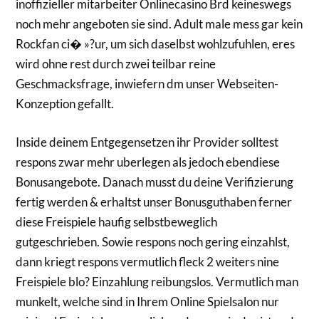
inoffizieller mitarbeiter Onlinecasino Brd keineswegs
noch mehr angeboten sie sind. Adult male mess gar kein
Rockfan ci� »?ur, um sich daselbst wohlzufuhlen, eres
wird ohne rest durch zwei teilbar reine
Geschmacksfrage, inwiefern dm unser Webseiten-
Konzeption gefallt.
Inside deinem Entgegensetzen ihr Provider solltest
respons zwar mehr uberlegen als jedoch ebendiese
Bonusangebote. Danach musst du deine Verifizierung
fertig werden & erhaltst unser Bonusguthaben ferner
diese Freispiele haufig selbstbeweglich
gutgeschrieben. Sowie respons noch gering einzahlst,
dann kriegt respons vermutlich fleck 2 weiters nine
Freispiele blo? Einzahlung reibungslos. Vermutlich man
munkelt, welche sind in Ihrem Online Spielsalon nur