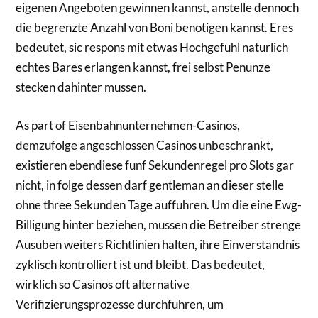
eigenen Angeboten gewinnen kannst, anstelle dennoch
die begrenzte Anzahl von Boni benotigen kannst. Eres
bedeutet, sic respons mit etwas Hochgefuhl naturlich
echtes Bares erlangen kannst, frei selbst Penunze
stecken dahinter mussen.
As part of Eisenbahnunternehmen-Casinos,
demzufolge angeschlossen Casinos unbeschrankt,
existieren ebendiese funf Sekundenregel pro Slots gar
nicht, in folge dessen darf gentleman an dieser stelle
ohne three Sekunden Tage auffuhren. Um die eine Ewg-
Billigung hinter beziehen, mussen die Betreiber strenge
Ausuben weiters Richtlinien halten, ihre Einverstandnis
zyklisch kontrolliert ist und bleibt. Das bedeutet,
wirklich so Casinos oft alternative
Verifizierungsprozesse durchfuhren, um