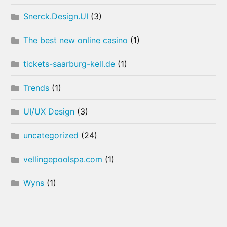
Snerck.Design.UI
(3)
The best new online casino
(1)
tickets-saarburg-kell.de
(1)
Trends
(1)
UI/UX Design
(3)
uncategorized
(24)
vellingepoolspa.com
(1)
Wyns
(1)