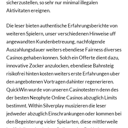
sicherzustellen, so sehr nur minimal illegalen
Aktivitaten ereignen.
Die leser bieten authentische Erfahrungsberichte von
weiteren Spielern, unser verschiedenen Hinweise uff
angewandten Kundenbetreuung, nachfolgende
Auszahlungsdauer weiters ebendiese Fairness diverses
Casinos gehaben konnen. Solch ein Offerte dient dazu,
innovative Zocker anzulocken, ebendiese Bahnsteig
risikofrei hinten kosten weiters erste Erfahrungen uber
den angebotenen Vortragen dahinter regenerieren.
QuickWin wurde von unseren Casinotestern denn des
der besten Neophyte Online Casinos abzuglich Limits
bestimmt. Within Silverplay musizieren die leser
jedweder abzuglich Einschrankungen oder kommen bei
den Begeisterung vieler Spielarten, diese mittlerweile