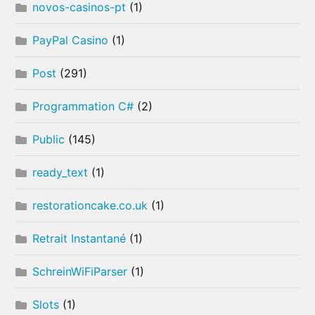
novos-casinos-pt
(1)
PayPal Casino
(1)
Post
(291)
Programmation C#
(2)
Public
(145)
ready_text
(1)
restorationcake.co.uk
(1)
Retrait Instantané
(1)
SchreinWiFiParser
(1)
Slots
(1)