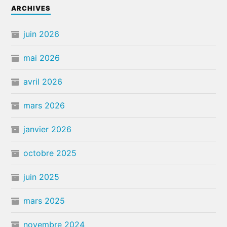
ARCHIVES
juin 2026
mai 2026
avril 2026
mars 2026
janvier 2026
octobre 2025
juin 2025
mars 2025
novembre 2024