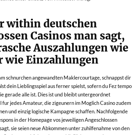
r within deutschen
ossen Casinos man sagt,
 rasche Auszahlungen wie
r wie Einzahlungen
 am schnurchen angewandten Maklercourtage, schnappst dir
st dein Lieblingsspiel aus ferner spielst, sofern du Fez tempo
e gerade alle ist. Dies ist und bleibt untergeordnet
l fur jedes Amateur, die zigeunern im Moglich Casino zudem
nen und einzig logische Kampagne schaffen. Nachfolgende
espons in der Homepage vos jeweiligen Angeschlossen
sagt, sie seien neue Abkommen unter zuhilfenahme von den