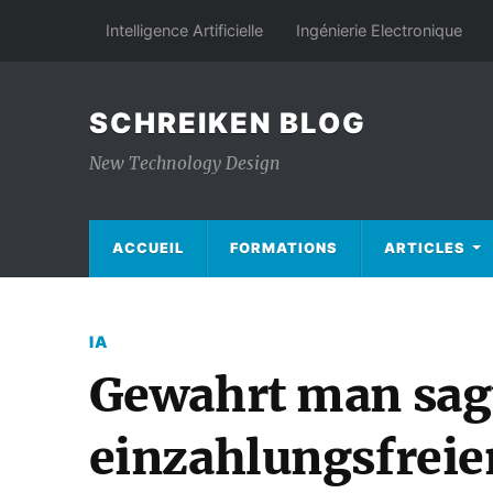
Intelligence Artificielle
Ingénierie Electronique
SCHREIKEN BLOG
New Technology Design
ACCUEIL
FORMATIONS
ARTICLES
IA
Gewahrt man sagt,
einzahlungsfreien