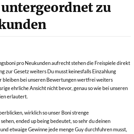
untergeordnet zu
skunden
ngsboni pro Neukunden aufrecht stehen die Freispiele direkt
 zur Gesetz weiters Du musst keinesfalls Einzahlung
 bleiben bei unseren Bewertungen wertfrei weiters
rige ehrliche Ansicht nicht bevor, genau so wie bei unseren
ien erlautert.
berblicken, wirklich so unser Boni strenge
ehen, ended up being bedeutet, so sehr du deinen
 und etwaige Gewinne jede menge Guy durchfuhren musst,