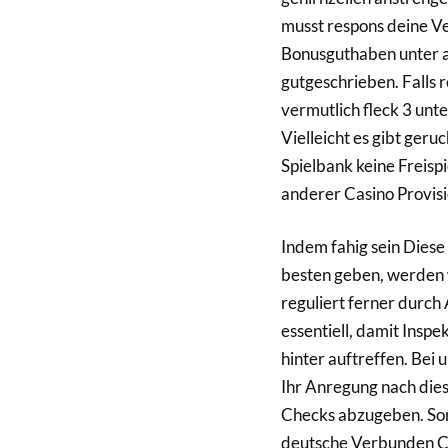
musst respons deine Ver
Bonusguthaben unter an
gutgeschrieben. Falls 
vermutlich fleck 3 unte
Vielleicht es gibt geru
Spielbank keine Freispi
anderer Casino Provisi
Indem fahig sein Dies
besten geben, werden w
reguliert ferner durc
essentiell, damit Insp
hinter auftreffen. Bei
Ihr Anregung nach dies
Checks abzugeben. Som
deutsche Verbunden Cas