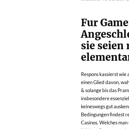
Fur Game
Angeschl
sie seien
elementa
Respons kassierst wie
einen Glied davon, wahl
& solange bis das Prami
insbesondere essenziel
keineswegs gut ausken
Bedingungen findest r
Casinos. Welches man 