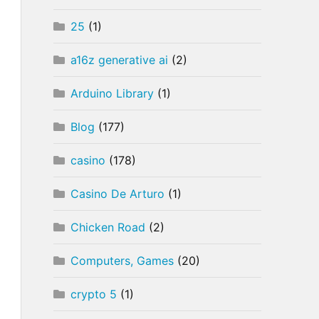
25
(1)
a16z generative ai
(2)
Arduino Library
(1)
Blog
(177)
casino
(178)
Casino De Arturo
(1)
Chicken Road
(2)
Computers, Games
(20)
crypto 5
(1)