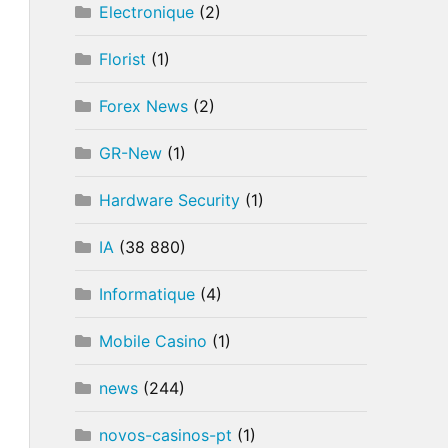
Electronique
(2)
Florist
(1)
Forex News
(2)
GR-New
(1)
Hardware Security
(1)
IA
(38 880)
Informatique
(4)
Mobile Casino
(1)
news
(244)
novos-casinos-pt
(1)