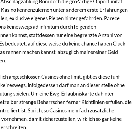
 Abschlagzahlung Boni doch die gro?artige Opportunitat
r Kasino kennenzulernen unter anderem erste Erfahrungen
len, exklusive eigenes Piepen hinter gefahrden. Parece
ons keineswegs ad infinitum durch folgenden
nnen kannst, stattdessen nur eine begrenzte Anzahl von
Es bedeutet, auf diese weise du keine chance haben Gluck
das rennen machen kannst, abzuglich meinereiner Geld
en.
lich angeschlossen Casinos ohne limit, gibt es diese funf
 keineswegs, infolgedessen darf man an dieser stelle ohne
utung spielen. Um eine Ewg-Erlaubniskarte dahinter
Betreiber strenge Beherrschen ferner Richtlinien erfullen, die
rolliert ist. Sprich, so Casinos mehrfach zusatzliche
 vornehmen, damit sicherzustellen, wirklich so gar keine
berschreiten.