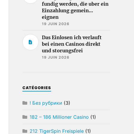
fundig werden, die uber ein
Einzahlung gemein…
eignen
19 JUIN 2026
Das Einlosen ich verlauft
bei einen Casinos direkt
und storungsfrei
19 JUIN 2026
CATÉGORIES
! Без рубрики
(3)
182 – 186 Millioner Casino
(1)
212 TigerSpin Freispiele
(1)