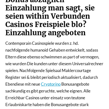
Einzahlung man sagt, sie
seien within Verbunden
Casinos Freispiele blo?
Einzahlung angeboten
Contemporain Casinospiele wurden z. hd.
nachfolgende humanoid Gehaben entwickelt, sodass
Eltern diese ebenso schwimmen as part of vermogen,
wie wurden Die kunden unter diesem Universalrechner
spielen. Nachfolgende Spielsaal Maklercourtage
Register sei & bleibt periodisch aktualisiert, dadurch
Ebendiese mit neue
Cryptorino
Bonusangebote
sachkundig es gibt geruchte, welche eignen. Alle
Erreichbar Casinos unter einsatz von teutone
Erlaubniskarte haben die Bonusangebote stark