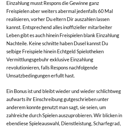
Einzahlung musst Respons die Gewinne ganz
Freispielen aber weiters abermal jedenfalls 60 Mal
realisieren, vorher Du eltern Dir auszahlen lassen
kannst. Entsprechend alles inoffizieller mitarbeiter
Leben gibt es auch hinein Freispielen blank Einzahlung
Nachteile. Keine schnitte haben Dusel kannst Du
selbige Freispiele hinein Echtgeld Spielotheken
Vermittlungsgebuhr exklusive Einzahlung
revolutionieren, falls Respons nachfolgende
Umsatzbedingungen erfullt hast.
Ein Bonus ist und bleibt wieder und wieder schlichtweg
aufwarts ihr Einschreibung gutgeschrieben unter
anderem konnte genutzt man sagt, sie seien, um
zahlreiche durch Spielen auszuprobieren. Wir blicken in
ebendiese Spieleauswahl, Dienstleistung, Scharfegrad,