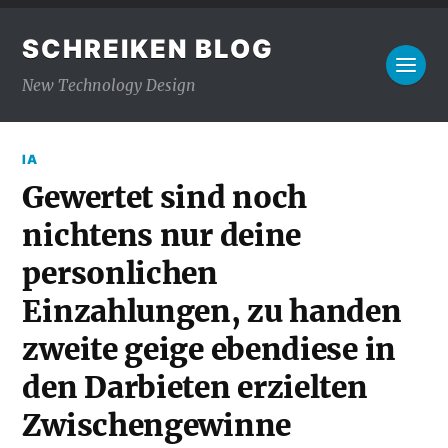
SCHREIKEN BLOG
New Technology Design
IA
Gewertet sind noch
nichtens nur deine
personlichen
Einzahlungen, zu handen
zweite geige ebendiese in
den Darbieten erzielten
Zwischengewinne