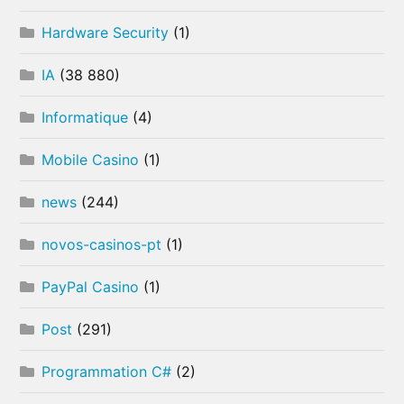
Hardware Security
(1)
IA
(38 880)
Informatique
(4)
Mobile Casino
(1)
news
(244)
novos-casinos-pt
(1)
PayPal Casino
(1)
Post
(291)
Programmation C#
(2)