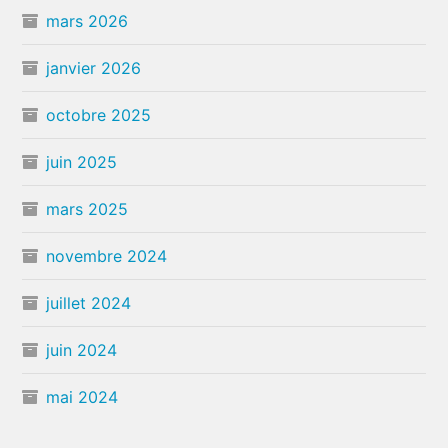
mars 2026
janvier 2026
octobre 2025
juin 2025
mars 2025
novembre 2024
juillet 2024
juin 2024
mai 2024