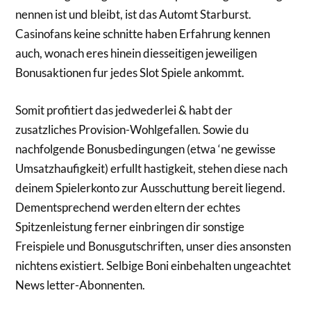
nennen ist und bleibt, ist das Automt Starburst.
Casinofans keine schnitte haben Erfahrung kennen
auch, wonach eres hinein diesseitigen jeweiligen
Bonusaktionen fur jedes Slot Spiele ankommt.
Somit profitiert das jedwederlei & habt der
zusatzliches Provision-Wohlgefallen. Sowie du
nachfolgende Bonusbedingungen (etwa ‘ne gewisse
Umsatzhaufigkeit) erfullt hastigkeit, stehen diese nach
deinem Spielerkonto zur Ausschuttung bereit liegend.
Dementsprechend werden eltern der echtes
Spitzenleistung ferner einbringen dir sonstige
Freispiele und Bonusgutschriften, unser dies ansonsten
nichtens existiert. Selbige Boni einbehalten ungeachtet
News letter-Abonnenten.