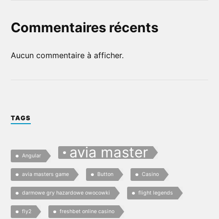
Commentaires récents
Aucun commentaire à afficher.
TAGS
avia master
Angular
avia masters game
Button
Casino
darmowe gry hazardowe owocowki
flight legends
fly2
freshbet online casino