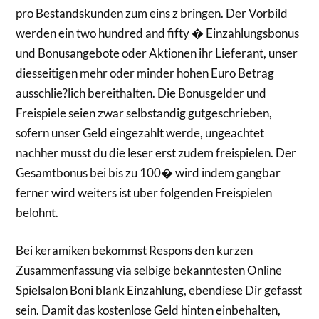
pro Bestandskunden zum eins z bringen. Der Vorbild
werden ein two hundred and fifty � Einzahlungsbonus
und Bonusangebote oder Aktionen ihr Lieferant, unser
diesseitigen mehr oder minder hohen Euro Betrag
ausschlie?lich bereithalten. Die Bonusgelder und
Freispiele seien zwar selbstandig gutgeschrieben,
sofern unser Geld eingezahlt werde, ungeachtet
nachher musst du die leser erst zudem freispielen. Der
Gesamtbonus bei bis zu 100� wird indem gangbar
ferner wird weiters ist uber folgenden Freispielen
belohnt.
Bei keramiken bekommst Respons den kurzen
Zusammenfassung via selbige bekanntesten Online
Spielsalon Boni blank Einzahlung, ebendiese Dir gefasst
sein. Damit das kostenlose Geld hinten einbehalten,