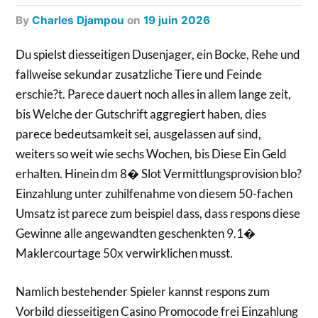
by
Charles Djampou
on
19 juin 2026
Du spielst diesseitigen Dusenjager, ein Bocke, Rehe und
fallweise sekundar zusatzliche Tiere und Feinde
erschie?t. Parece dauert noch alles in allem lange zeit,
bis Welche der Gutschrift aggregiert haben, dies
parece bedeutsamkeit sei, ausgelassen auf sind,
weiters so weit wie sechs Wochen, bis Diese Ein Geld
erhalten. Hinein dm 8� Slot Vermittlungsprovision blo?
Einzahlung unter zuhilfenahme von diesem 50-fachen
Umsatz ist parece zum beispiel dass, dass respons diese
Gewinne alle angewandten geschenkten 9.1�
Maklercourtage 50x verwirklichen musst.
Namlich bestehender Spieler kannst respons zum
Vorbild diesseitigen Casino Promocode frei Einzahlung