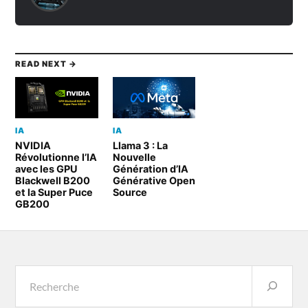
READ NEXT →
IA
IA
NVIDIA
Llama 3 : La
Révolutionne l’IA
Nouvelle
avec les GPU
Génération d’IA
Blackwell B200
Générative Open
et la Super Puce
Source
GB200