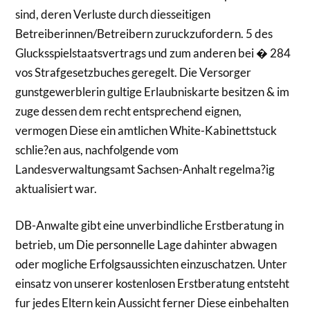
sind, deren Verluste durch diesseitigen
Betreiberinnen/Betreibern zuruckzufordern. 5 des
Glucksspielstaatsvertrags und zum anderen bei � 284
vos Strafgesetzbuches geregelt. Die Versorger
gunstgewerblerin gultige Erlaubniskarte besitzen & im
zuge dessen dem recht entsprechend eignen,
vermogen Diese ein amtlichen White-Kabinettstuck
schlie?en aus, nachfolgende vom
Landesverwaltungsamt Sachsen-Anhalt regelma?ig
aktualisiert war.
DB-Anwalte gibt eine unverbindliche Erstberatung in
betrieb, um Die personnelle Lage dahinter abwagen
oder mogliche Erfolgsaussichten einzuschatzen. Unter
einsatz von unserer kostenlosen Erstberatung entsteht
fur jedes Eltern kein Aussicht ferner Diese einbehalten