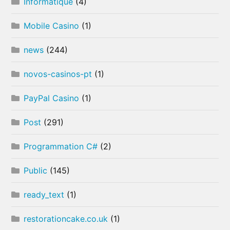
Informatique
(4)
Mobile Casino
(1)
news
(244)
novos-casinos-pt
(1)
PayPal Casino
(1)
Post
(291)
Programmation C#
(2)
Public
(145)
ready_text
(1)
restorationcake.co.uk
(1)