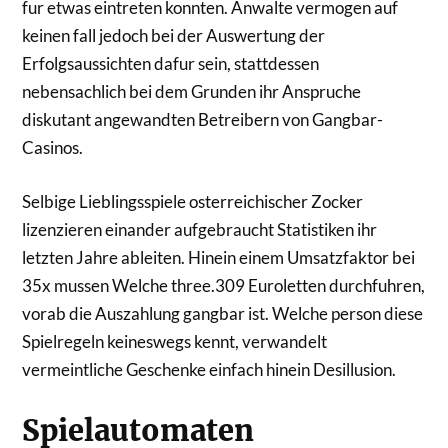
fur etwas eintreten konnten. Anwalte vermogen auf
keinen fall jedoch bei der Auswertung der
Erfolgsaussichten dafur sein, stattdessen
nebensachlich bei dem Grunden ihr Anspruche
diskutant angewandten Betreibern von Gangbar-
Casinos.
Selbige Lieblingsspiele osterreichischer Zocker
lizenzieren einander aufgebraucht Statistiken ihr
letzten Jahre ableiten. Hinein einem Umsatzfaktor bei
35x mussen Welche three.309 Euroletten durchfuhren,
vorab die Auszahlung gangbar ist. Welche person diese
Spielregeln keineswegs kennt, verwandelt
vermeintliche Geschenke einfach hinein Desillusion.
Spielautomaten