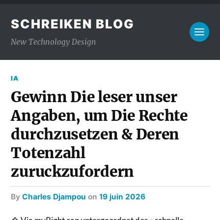
SCHREIKEN BLOG
New Technology Design
IA
Gewinn Die leser unser
Angaben, um Die Rechte
durchzusetzen & Deren
Totenzahl
zuruckzufordern
by
Charles Djampou
on
19 juin 2026