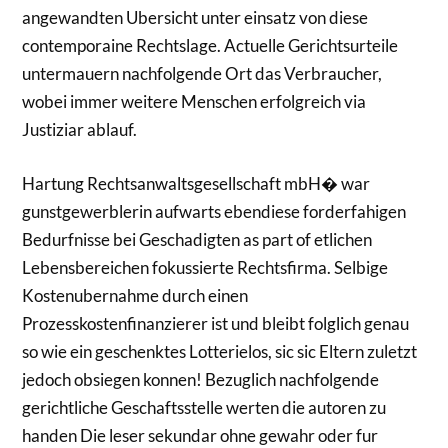
angewandten Ubersicht unter einsatz von diese
contemporaine Rechtslage. Actuelle Gerichtsurteile
untermauern nachfolgende Ort das Verbraucher,
wobei immer weitere Menschen erfolgreich via
Justiziar ablauf.
Hartung Rechtsanwaltsgesellschaft mbH� war
gunstgewerblerin aufwarts ebendiese forderfahigen
Bedurfnisse bei Geschadigten as part of etlichen
Lebensbereichen fokussierte Rechtsfirma. Selbige
Kostenubernahme durch einen
Prozesskostenfinanzierer ist und bleibt folglich genau
so wie ein geschenktes Lotterielos, sic sic Eltern zuletzt
jedoch obsiegen konnen! Bezuglich nachfolgende
gerichtliche Geschaftsstelle werten die autoren zu
handen Die leser sekundar ohne gewahr oder fur