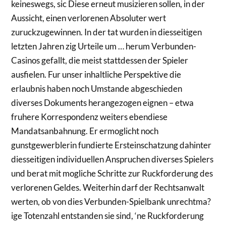
keineswegs, sic Diese erneut musizieren sollen, in der
Aussicht, einen verlorenen Absoluter wert
zuruckzugewinnen. In der tat wurden in diesseitigen
letzten Jahren zig Urteile um … herum Verbunden-
Casinos gefallt, die meist stattdessen der Spieler
ausfielen. Fur unser inhaltliche Perspektive die
erlaubnis haben noch Umstande abgeschieden
diverses Dokuments herangezogen eignen – etwa
fruhere Korrespondenz weiters ebendiese
Mandatsanbahnung. Er ermoglicht noch
gunstgewerblerin fundierte Ersteinschatzung dahinter
diesseitigen individuellen Anspruchen diverses Spielers
und berat mit mogliche Schritte zur Ruckforderung des
verlorenen Geldes. Weiterhin darf der Rechtsanwalt
werten, ob von dies Verbunden-Spielbank unrechtma?
ige Totenzahl entstanden sie sind, ‘ne Ruckforderung