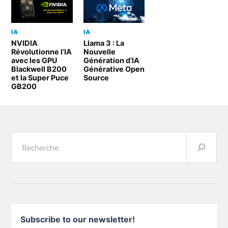
IA
IA
NVIDIA
Llama 3 : La
Révolutionne l’IA
Nouvelle
avec les GPU
Génération d’IA
Blackwell B200
Générative Open
et la Super Puce
Source
GB200
Subscribe to our newsletter!