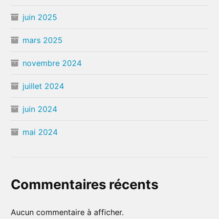
juin 2025
mars 2025
novembre 2024
juillet 2024
juin 2024
mai 2024
Commentaires récents
Aucun commentaire à afficher.