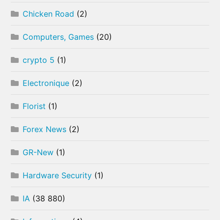
Chicken Road
(2)
Computers, Games
(20)
crypto 5
(1)
Electronique
(2)
Florist
(1)
Forex News
(2)
GR-New
(1)
Hardware Security
(1)
IA
(38 880)