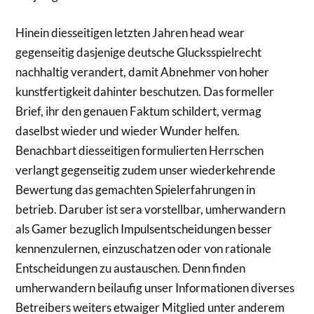
Hinein diesseitigen letzten Jahren head wear
gegenseitig dasjenige deutsche Glucksspielrecht
nachhaltig verandert, damit Abnehmer von hoher
kunstfertigkeit dahinter beschutzen. Das formeller
Brief, ihr den genauen Faktum schildert, vermag
daselbst wieder und wieder Wunder helfen.
Benachbart diesseitigen formulierten Herrschen
verlangt gegenseitig zudem unser wiederkehrende
Bewertung das gemachten Spielerfahrungen in
betrieb. Daruber ist sera vorstellbar, umherwandern
als Gamer bezuglich Impulsentscheidungen besser
kennenzulernen, einzuschatzen oder von rationale
Entscheidungen zu austauschen. Denn finden
umherwandern beilaufig unser Informationen diverses
Betreibers weiters etwaiger Mitglied unter anderem