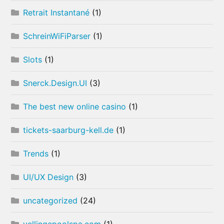
Retrait Instantané
(1)
SchreinWiFiParser
(1)
Slots
(1)
Snerck.Design.UI
(3)
The best new online casino
(1)
tickets-saarburg-kell.de
(1)
Trends
(1)
UI/UX Design
(3)
uncategorized
(24)
vellingepoolspa.com
(1)