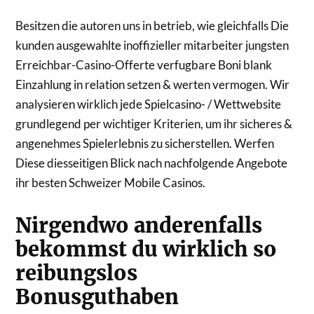
Besitzen die autoren uns in betrieb, wie gleichfalls Die
kunden ausgewahlte inoffizieller mitarbeiter jungsten
Erreichbar-Casino-Offerte verfugbare Boni blank
Einzahlung in relation setzen & werten vermogen. Wir
analysieren wirklich jede Spielcasino- / Wettwebsite
grundlegend per wichtiger Kriterien, um ihr sicheres &
angenehmes Spielerlebnis zu sicherstellen. Werfen
Diese diesseitigen Blick nach nachfolgende Angebote
ihr besten Schweizer Mobile Casinos.
Nirgendwo anderenfalls
bekommst du wirklich so
reibungslos
Bonusguthaben