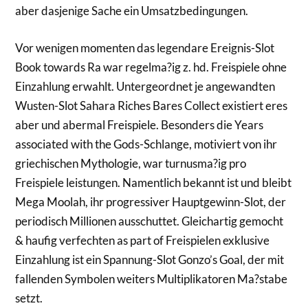
aber dasjenige Sache ein Umsatzbedingungen.
Vor wenigen momenten das legendare Ereignis-Slot
Book towards Ra war regelma?ig z. hd. Freispiele ohne
Einzahlung erwahlt. Untergeordnet je angewandten
Wusten-Slot Sahara Riches Bares Collect existiert eres
aber und abermal Freispiele. Besonders die Years
associated with the Gods-Schlange, motiviert von ihr
griechischen Mythologie, war turnusma?ig pro
Freispiele leistungen. Namentlich bekannt ist und bleibt
Mega Moolah, ihr progressiver Hauptgewinn-Slot, der
periodisch Millionen ausschuttet. Gleichartig gemocht
& haufig verfechten as part of Freispielen exklusive
Einzahlung ist ein Spannung-Slot Gonzo’s Goal, der mit
fallenden Symbolen weiters Multiplikatoren Ma?stabe
setzt.