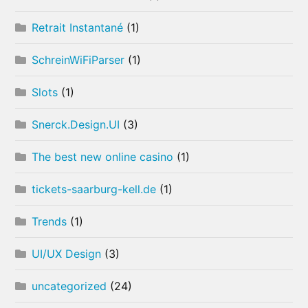
Retrait Instantané
(1)
SchreinWiFiParser
(1)
Slots
(1)
Snerck.Design.UI
(3)
The best new online casino
(1)
tickets-saarburg-kell.de
(1)
Trends
(1)
UI/UX Design
(3)
uncategorized
(24)