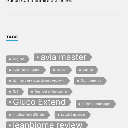
Aucun commentaire à afficher.
TAGS
avia master
Angular
avia masters game
Button
Casino
darmowe gry hazardowe owocowki
flight legends
fly2
freshbet online casino
Gluco Extend
GénérationdImages
IntelligenceArtificielle
kaszinó mostbet
leanbiome review