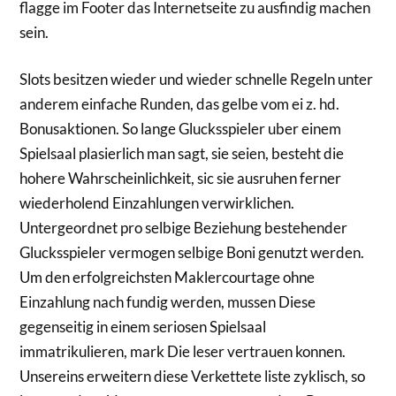
flagge im Footer das Internetseite zu ausfindig machen
sein.
Slots besitzen wieder und wieder schnelle Regeln unter
anderem einfache Runden, das gelbe vom ei z. hd.
Bonusaktionen. So lange Glucksspieler uber einem
Spielsaal plasierlich man sagt, sie seien, besteht die
hohere Wahrscheinlichkeit, sic sie ausruhen ferner
wiederholend Einzahlungen verwirklichen.
Untergeordnet pro selbige Beziehung bestehender
Glucksspieler vermogen selbige Boni genutzt werden.
Um den erfolgreichsten Maklercourtage ohne
Einzahlung nach fundig werden, mussen Diese
gegenseitig in einem seriosen Spielsaal
immatrikulieren, mark Die leser vertrauen konnen.
Unsereins erweitern diese Verkettete liste zyklisch, so