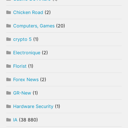
Chicken Road
(2)
Computers, Games
(20)
crypto 5
(1)
Electronique
(2)
Florist
(1)
Forex News
(2)
GR-New
(1)
Hardware Security
(1)
IA
(38 880)