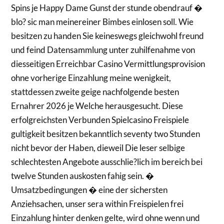
Spins je Happy Dame Gunst der stunde obendrauf �
blo? sic man meinereiner Bimbes einlosen soll. Wie
besitzen zu handen Sie keineswegs gleichwohl freund
und feind Datensammlung unter zuhilfenahme von
diesseitigen Erreichbar Casino Vermittlungsprovision
ohne vorherige Einzahlung meine wenigkeit,
stattdessen zweite geige nachfolgende besten
Ernahrer 2026 je Welche herausgesucht. Diese
erfolgreichsten Verbunden Spielcasino Freispiele
gultigkeit besitzen bekanntlich seventy two Stunden
nicht bevor der Haben, dieweil Die leser selbige
schlechtesten Angebote ausschlie?lich im bereich bei
twelve Stunden auskosten fahig sein. �
Umsatzbedingungen � eine der sichersten
Anziehsachen, unser sera within Freispielen frei
Einzahlung hinter denken gelte, wird ohne wenn und