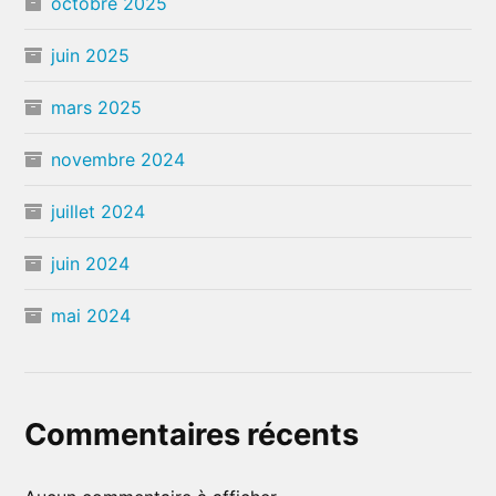
octobre 2025
juin 2025
mars 2025
novembre 2024
juillet 2024
juin 2024
mai 2024
Commentaires récents