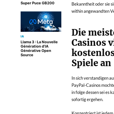
Super Puce GB200
Bekanntheit oder sie s
within angewandten Ve
Die meis
IA
Casinos v
Llama 3 : La Nouvelle
Génération d’IA
kostenlo
Générative Open
Source
Spiele an
In sich verstandigen au
PayPal-Casinos mochten
in folge dessen sei es
sofortig ergehen.
Konzentriert ist jedem