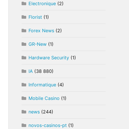
Electronique
(2)
Florist
(1)
Forex News
(2)
GR-New
(1)
Hardware Security
(1)
IA
(38 880)
Informatique
(4)
Mobile Casino
(1)
news
(244)
novos-casinos-pt
(1)