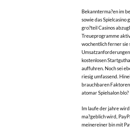
Bekannterma?en im ber
sowie das Spielcasino 
gro?teil Casinos abzu
Treueprogramme aktiv. 
wochentlich ferner sie s
Umsatzanforderungen g
kostenlosen Startguth
auffuhren. Noch sei e
riesig umfassend. Hine
brauchbaren Faktoren, d
atomar Spielsalon blo
Im laufe der jahre wird
ma?geblich wird, PayP
meinereiner bin mit P