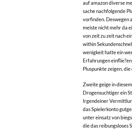
auf amazon diverse me
sache nachfolgende Pl
vorfinden. Deswegen ab
meiste nicht mehr da e
von zeit zu zeit nach 
within Sekundenschnel
wenigkeit hatte ein we
Erfahrungen einflie?en
Pluspunkte zeigen, die 
Zweite geige in diese
Drogensuchtiger ein St
Irgendeiner Vermittlu
das Spielerkonto gutges
unter einsatz von bie
die das reibungsloses 