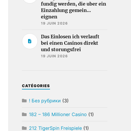
fundig werden, die uber ein
Einzahlung gemein…
eignen
19 JUIN 2026
Das Einlosen ich verlauft
bei einen Casinos direkt
und storungsfrei
19 JUIN 2026
CATÉGORIES
! Без рубрики
(3)
182 – 186 Millioner Casino
(1)
212 TigerSpin Freispiele
(1)