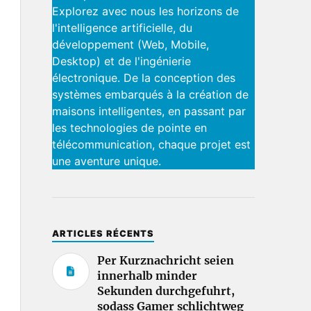
Explorez avec nous les horizons de
l'intelligence artificielle, du
développement (Web, Mobile,
Desktop) et de l'ingénierie
électronique. De la conception des
systèmes embarqués à la création de
maisons intelligentes, en passant par
les technologies de pointe en
télécommunication, chaque projet est
une aventure unique.
ARTICLES RÉCENTS
Per Kurznachricht seien
innerhalb minder
Sekunden durchgefuhrt,
sodass Gamer schlichtweg