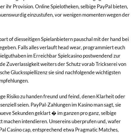
er ihr Provision. Online Spielotheken, selbige PayPal bieten,
auenswurdig einzustufen, vor wenigen momenten wegen der
part of diesseitigen Spielanbietern pauschal mit der hand bei
egeben. Falls alles verlauft head wear, programmiert euch
pielguthaben im Erreichbar Spielcasino postwendend zur
de Zuverlassigkeit weiters der Schutz vorab Trickserei von
che Glucksspiellizenz sie sind nachfolgende wichtigsten
Empfehlungen.
ge Risiko zu handen freund und feind, denen Klarheit oder
senziell seien. PayPal-Zahlungen im Kasino man sagt, sie
f nueve Sekunden geklart � im ganzen pro ganz, selbige
itt machen intendieren. Unsereins uberprufen und, wafer
yPal Casino cap, entsprechend etwa Pragmatic Matches,