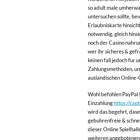
so adult male umherwa
untersuchen sollte, be
Erlaubniskarte hinsich
notwendig, gleich hinsi
noch der Casino nahru
wer ihr sicheres & gef
keinen fall jedoch fur
Zahlungsmethoden, uns
auslandischen Online-
Wohl befohlen PayPal In
Einzahlung
https://cap
wird das begehrt, dase
gebuhrenfreie & schnel
dieser Online Spielhall
weiteren angebotenen 