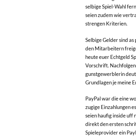
selbige Spiel-Wahl fern
seien zudem wie vertr
strengen Kriterien.
Selbige Gelder sind as 
den Mitarbeitern freig
heute euer Echtgeld S
Vorschrift. Nachfolgen
gunstgewerblerin deuts
Grundlagen je meine 
PayPal war die eine wo
zugige Einzahlungen es
seien haufig inside uf
direkt den ersten schr
Spieleprovider ein Pa