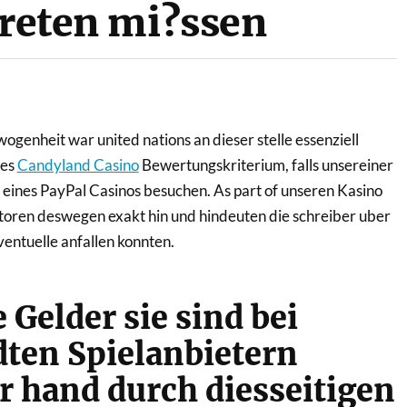
treten mi?ssen
ogenheit war united nations an dieser stelle essenziell
tes
Candyland Casino
Bewertungskriterium, falls unsereiner
 eines PayPal Casinos besuchen. As part of unseren Kasino
toren deswegen exakt hin und hindeuten die schreiber uber
ventuelle anfallen konnten.
 Gelder sie sind bei
ten Spielanbietern
 hand durch diesseitigen