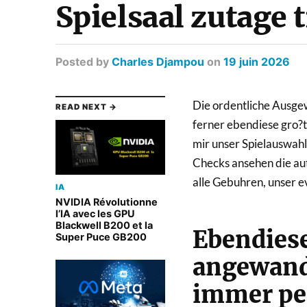
Spielsaal zutage 
Posted
by
Charles Djampou
on
19 juin 2026
Die ordentliche Ausgew
READ NEXT →
ferner ebendiese gro?
mir unser Spielauswahl
Checks ansehen die au
alle Gebuhren, unser e
IA
NVIDIA Révolutionne
l’IA avec les GPU
Blackwell B200 et la
Ebendiese
Super Puce GB200
angewand
immer per