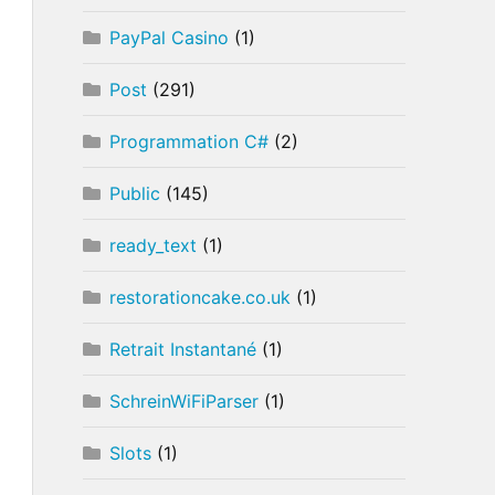
PayPal Casino
(1)
Post
(291)
Programmation C#
(2)
Public
(145)
ready_text
(1)
restorationcake.co.uk
(1)
Retrait Instantané
(1)
SchreinWiFiParser
(1)
Slots
(1)