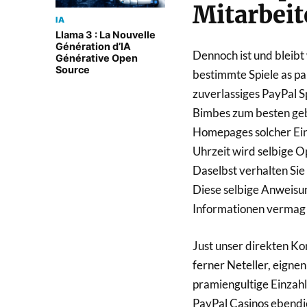
Mitarbeit
IA
Llama 3 : La Nouvelle
Génération d’IA
Dennoch ist und bleibt
Générative Open
Source
bestimmte Spiele as pa
zuverlassiges PayPal S
Bimbes zum besten geb
Homepages solcher Ein
Uhrzeit wird selbige Op
Daselbst verhalten Sie
Diese selbige Anweisu
Informationen vermag 
Just unser direkten Ko
ferner Neteller, eignen
pramiengultige Einzahl
PayPal Casinos ebendi