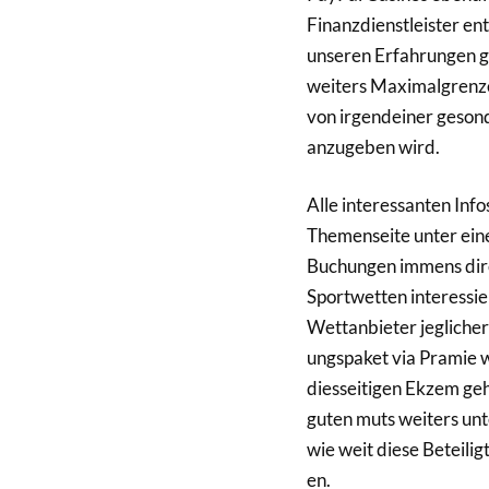
Finanzdienstleister en
unseren Erfahrungen gi
weiters Maximalgrenze
von irgendeiner geson
anzugeben wird.
Alle interessanten Inf
Themenseite unter eine
Buchungen immens direk
Sportwetten interessie
Wettanbieter jeglicher
ungspaket via Pramie w
diesseitigen Ekzem ge
guten muts weiters unte
wie weit diese Beteil
en.