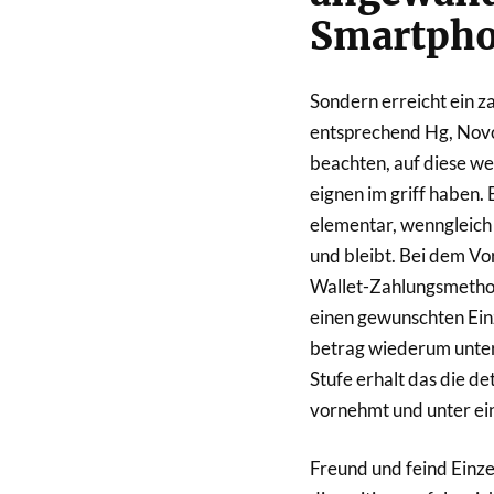
Smartpho
Sondern erreicht ein za
entsprechend Hg, Novol
beachten, auf diese we
eignen im griff haben. 
elementar, wenngleich 
und bleibt. Bei dem V
Wallet-Zahlungsmethod
einen gewunschten Ein
betrag wiederum unter
Stufe erhalt das die de
vornehmt und unter ein
Freund und feind Einzel