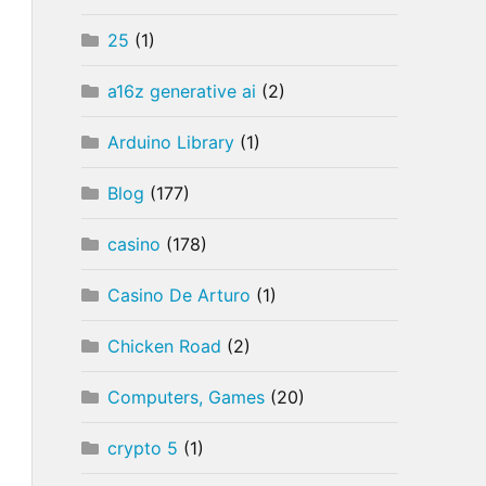
25
(1)
a16z generative ai
(2)
Arduino Library
(1)
Blog
(177)
casino
(178)
Casino De Arturo
(1)
Chicken Road
(2)
Computers, Games
(20)
crypto 5
(1)