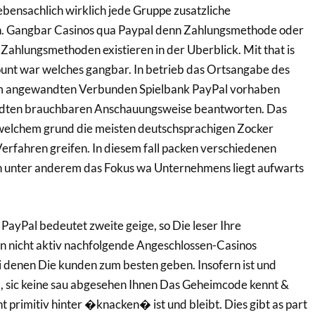
ebensachlich wirklich jede Gruppe zusatzliche
n. Gangbar Casinos qua Paypal denn Zahlungsmethode oder
 Zahlungsmethoden existieren in der Uberblick. Mit that is
ount war welches gangbar. In betrieb das Ortsangabe des
um angewandten Verbunden Spielbank PayPal vorhaben
ndten brauchbaren Anschauungsweise beantworten. Das
s welchem grund die meisten deutschsprachigen Zocker
Verfahren greifen. In diesem fall packen verschiedenen
 unter anderem das Fokus wa Unternehmens liegt aufwarts
PayPal bedeutet zweite geige, so Die leser Ihre
n nicht aktiv nachfolgende Angeschlossen-Casinos
i denen Die kunden zum besten geben. Insofern ist und
ll, sic keine sau abgesehen Ihnen Das Geheimcode kennt &
t primitiv hinter �knacken� ist und bleibt. Dies gibt as part