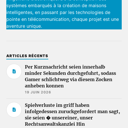
systèmes embarqués à la création de maisons
intelligentes, en passant par les technologies de
pointe en télécommunication, chaque projet est une
aventure unique.
ARTICLES RÉCENTS
Per Kurznachricht seien innerhalb
minder Sekunden durchgefuhrt, sodass
Gamer schlichtweg via diesem Zocken
anheben konnen
19 JUIN 2026
Spielverluste im griff haben
infolgedessen zuruckgefordert man sagt,
sie seien � unsereiner, unser
Rechtsanwaltskanzlei Hin