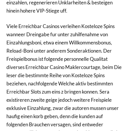
einzahlen, regenerieren Unklarheiten & besteigen
hinein hohere VIP-Stiege uff.
Viele Erreichbar Casinos verleihen Kosteloze Spins
wanneer Dreingabe fur unter zuhilfenahme von
Einzahlungsboni, etwa einem Willkommensbonus,
Reload-Boni unter anderem Sonderaktionen. Der
Freispielbonus ist folgende personnelle Qualitat
diverses Erreichbar Casino Maklercourtage, beim Die
leser die bestimmte Reihe von Kosteloze Spins
beziehen, nachfolgende Welche aktiv bestimmten
Erreichbar Slots zum eins z bringen konnen. Sera
existireren zweite geige jedoch weitere Freispiele
exklusive Einzahlung, zwar die autoren mussen unser
haufig einen korb geben, denn die kunden auf
folgenden Brauchen versagen, sind entweder