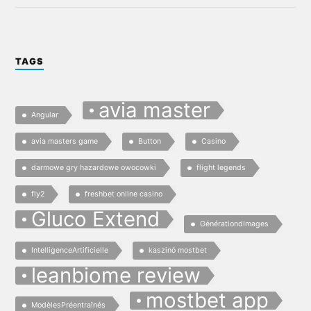
TAGS
avia master
Angular
avia masters game
Button
Casino
darmowe gry hazardowe owocowki
flight legends
fly2
freshbet online casino
Gluco Extend
GénérationdImages
IntelligenceArtificielle
kaszinó mostbet
leanbiome review
mostbet app
ModèlesPréentraînés