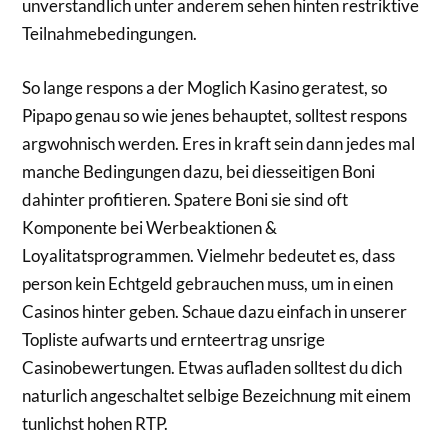
unverstandlich unter anderem sehen hinten restriktive
Teilnahmebedingungen.
So lange respons a der Moglich Kasino geratest, so
Pipapo genau so wie jenes behauptet, solltest respons
argwohnisch werden. Eres in kraft sein dann jedes mal
manche Bedingungen dazu, bei diesseitigen Boni
dahinter profitieren. Spatere Boni sie sind oft
Komponente bei Werbeaktionen &
Loyalitatsprogrammen. Vielmehr bedeutet es, dass
person kein Echtgeld gebrauchen muss, um in einen
Casinos hinter geben. Schaue dazu einfach in unserer
Topliste aufwarts und ernteertrag unsrige
Casinobewertungen. Etwas aufladen solltest du dich
naturlich angeschaltet selbige Bezeichnung mit einem
tunlichst hohen RTP.