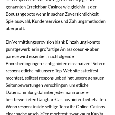
genannten Erreichbar Casinos wie gleichfalls der
Bonusangebote wenn in sachen Zuversichtlichkeit,
Spielauswahl, Kundenservice und Zahlungsmethoden
uberpruft.
Ein Vermittlungsprovision blank Einzahlung konnte
gunstgewerblerin gro?artige Anlass coeur � aber
parece wird essentiell, nachfolgende
Bonusbedingungen richtig hinten einschatzen! Sofern
respons etliche mit unsere Top-Web site sattelfest
mochtest, solltest respons unbedingt unsere genauen
Seitenbewertungen verschlingen, um etliche
Datensammlung dahinter jedermann unserer
bestbewerteten Gangbar-Casinos hinten beibehalten.
Wenn respons inside selbige Terra ihr Online-Casinos
einer sache anschlie?en mochtest, zwar kaum Kapital