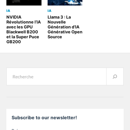
IA
IA
NVIDIA
Llama 3 : La
Révolutionne l’IA
Nouvelle
avec les GPU
Génération d’IA
Blackwell B200
Générative Open
et la Super Puce
Source
GB200
Subscribe to our newsletter!