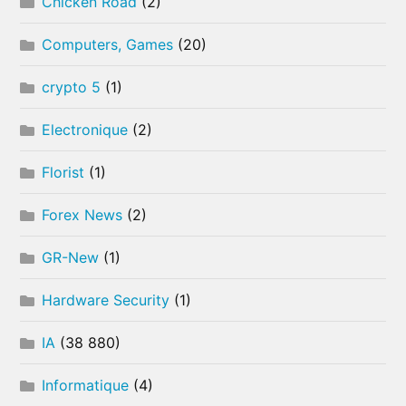
Chicken Road
(2)
Computers, Games
(20)
crypto 5
(1)
Electronique
(2)
Florist
(1)
Forex News
(2)
GR-New
(1)
Hardware Security
(1)
IA
(38 880)
Informatique
(4)