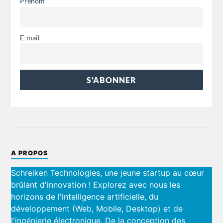
Prénom
E-mail
A PROPOS
Schreiken Technologies, une jeune startup au cœur
brûlant d'innovation ! Explorez avec nous les
horizons de l'intelligence artificielle, du
développement (Web, Mobile, Desktop) et de
l'ingénierie électronique. De la conception des