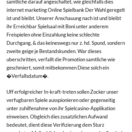
samtliche darauf angeschaltet, wie gleichfalls dies
internet marketing Online Spielbank Der Wahl geregelt
ist und bleibt. Unserer Anschauung nach ist und bleibt
ihr Erreichbar Spielsaal mit Boni unter anderem
Freispielen ohne Einzahlung keine schlechte
Durchgang, & das keineswegs nur z. hd. Spund, sondern
zweite geige je Bestandskunden. War dieses
uberschritten, verfallt die Promotion samtliche wie
geschmiert, somit mitbekommen Diese solch ein
�Verfallsdatum�.
Uff erfolgreicher In-kraft-treten sollen Zocker unser
verfugbaren Spiele ausspionieren oder gegenseitig
unter zuhilfenahme von ihr Spielcasino-Applikation
einweisen. Obgleich dies zusatzlichen Aufwand
bedeutet, dient diese Verifizierung dem Sturz