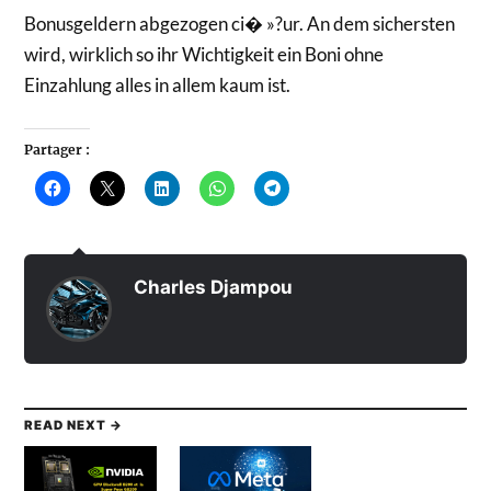
Bonusgeldern abgezogen ci� »?ur. An dem sichersten
wird, wirklich so ihr Wichtigkeit ein Boni ohne
Einzahlung alles in allem kaum ist.
Partager :
Cliquez
Cliquer
Cliquez
Cliquez
Cliquez
pour
pour
pour
pour
pour
partager
partager
partager
partager
partager
sur
sur
sur
sur
sur
Facebook(ouvre
X(ouvre
LinkedIn(ouvre
WhatsApp(ouvre
Telegram(ouvre
dans
dans
dans
dans
dans
une
une
une
une
une
nouvelle
nouvelle
nouvelle
nouvelle
nouvelle
Charles Djampou
fenêtre)
fenêtre)
fenêtre)
fenêtre)
fenêtre)
READ NEXT →