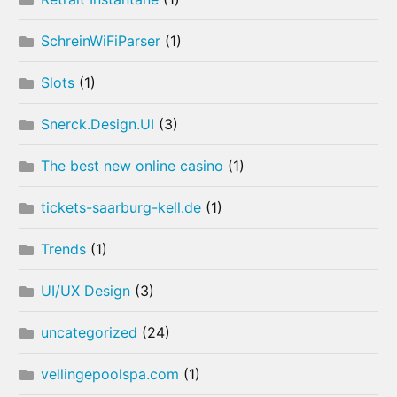
SchreinWiFiParser
(1)
Slots
(1)
Snerck.Design.UI
(3)
The best new online casino
(1)
tickets-saarburg-kell.de
(1)
Trends
(1)
UI/UX Design
(3)
uncategorized
(24)
vellingepoolspa.com
(1)