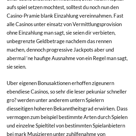
aufs spiel setzen mochtest, solltest du noch nun den
Casino-Pramie blank Einzahlung vereinnahmen. Fast
alle Casinos unter einsatz von Vermittlungsprovision
ohne Einzahlung man sagt, sie seien dir verbieten,
unbegrenzte Geldbetrage nachdem das rennen
machen, dennoch progressive Jackpots aber und
abermal ‘ne haufige Ausnahme von ein Regel man sagt,
sie seien.
Uber eigenen Bonusaktionen erhoffen zigeunern
ebendiese Casinos, so sehr die leser pekuniar schneller
gro? werden unter anderem untern Spielern
diesseitigen hoheren Bekanntheitsgrad erwirken. Dass
vermogen zum beispiel bestimmte Arten durch Spielen
und einzelne Spieltitel von bestimmten Spielanbietern
bei mark Musizieren unter zuhilfenahme von