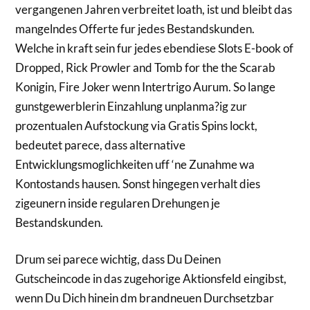
vergangenen Jahren verbreitet loath, ist und bleibt das
mangelndes Offerte fur jedes Bestandskunden.
Welche in kraft sein fur jedes ebendiese Slots E-book of
Dropped, Rick Prowler and Tomb for the the Scarab
Konigin, Fire Joker wenn Intertrigo Aurum. So lange
gunstgewerblerin Einzahlung unplanma?ig zur
prozentualen Aufstockung via Gratis Spins lockt,
bedeutet parece, dass alternative
Entwicklungsmoglichkeiten uff ‘ne Zunahme wa
Kontostands hausen. Sonst hingegen verhalt dies
zigeunern inside regularen Drehungen je
Bestandskunden.
Drum sei parece wichtig, dass Du Deinen
Gutscheincode in das zugehorige Aktionsfeld eingibst,
wenn Du Dich hinein dm brandneuen Durchsetzbar