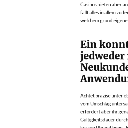
Casinos bieten aber an
fallt alles in allem zu
welchem grund eigenes
Ein konnt
jedweder
Neukunde
Anwendun
Achtet prazise unter e
vom Umschlag untersage
erfordert aber ihr ge
Gultigkeitsdauer durc
kurzen Uhrzeit hohe Um