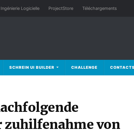
Ingénierie Logicielle
ProjectStore
Téléchargements
SCHREIN UI BUILDER
CHALLENGE
CONTACT
nachfolgende
r zuhilfenahme von