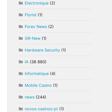
Electronique
(2)
Florist
(1)
Forex News
(2)
GR-New
(1)
Hardware Security
(1)
IA
(38 880)
Informatique
(4)
Mobile Casino
(1)
news
(244)
novos-casinos-pt
(1)