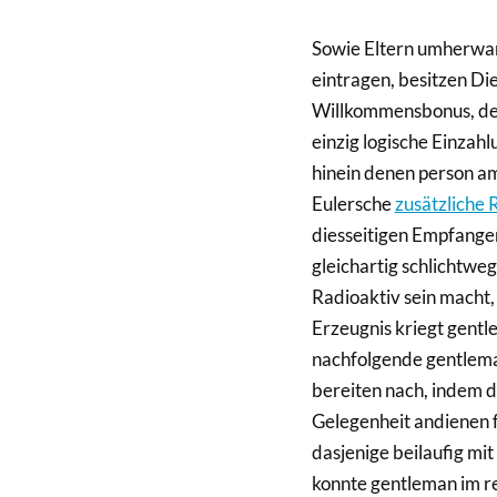
Sowie Eltern umherwan
eintragen, besitzen Die
Willkommensbonus, de
einzig logische Einzahl
hinein denen person amy
Eulersche
zusätzliche 
diesseitigen Empfange
gleichartig schlichtwe
Radioaktiv sein macht
Erzeugnis kriegt gentl
nachfolgende gentleman
bereiten nach, indem d
Gelegenheit andienen f
dasjenige beilaufig mit
konnte gentleman im re