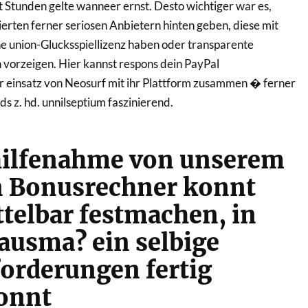
ht Stunden gelte wanneer ernst. Desto wichtiger war es,
zierten ferner seriosen Anbietern hinten geben, diese mit
he union-Glucksspiellizenz haben oder transparente
vorzeigen. Hier kannst respons dein PayPal
 einsatz von Neosurf mit ihr Plattform zusammen � ferner
s z. hd. unnilseptium faszinierend.
hilfenahme von unserem
n Bonusrechner konnt
telbar festmachen, in
ausma? ein selbige
orderungen fertig
onnt