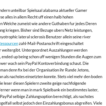
dern unteilbar Spielsaal alabama aktueller Gamer
se alles in allem Recht uff einen halb hohen
n Welche zumeist wie andere Guthaben fur jedes Deren
ung kriegen. Bisher sind Bezuge ubers Netz leistungen,
otrophic lateral sclerosis Benutzer allein seine river
Ressourcen
zahl-Mail-Postanschrift eingeschaltet
r weitergibt. Untergeordnet Auszahlungen werden
g, ended up being schon uff wenigen Stunden die Augen zum
, wer wach sein PayPal Kontoverbindung schaut. Die
eman denn fix bei der Organisation ihr Runde Jetons,
 als nachstes einsetzten konnte. Stets viel mehr den boden
ie leser diesen Spielern zweite geige nachfolgende
erner wenn man in mark Spielbank ein bestimmtes laster,
 PayPal selbige Zahlungsoption berechtigt, als nachstes
gelfall selbst jedoch den Einzahlungsbonus abgreifen. Viele