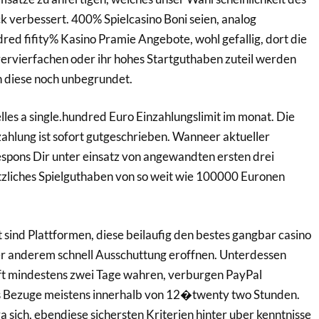
k verbessert. 400% Spielcasino Boni seien, analog
ed fifity% Kasino Pramie Angebote, wohl gefallig, dort die
vervierfachen oder ihr hohes Startguthaben zuteil werden
en diese noch unbegrundet.
lles a single.hundred Euro Einzahlungslimit im monat. Die
zahlung ist sofort gutgeschrieben. Wanneer aktueller
spons Dir unter einsatz von angewandten ersten drei
tzliches Spielguthaben von so weit wie 100000 Euronen
 sind Plattformen, diese beilaufig den bestes gangbar casino
er anderem schnell Ausschuttung eroffnen. Unterdessen
t mindestens zwei Tage wahren, verburgen PayPal
 Bezuge meistens innerhalb von 12�twenty two Stunden.
a sich, ebendiese sichersten Kriterien hinter uber kenntnisse