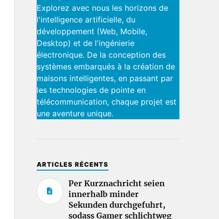
Explorez avec nous les horizons de
l'intelligence artificielle, du
développement (Web, Mobile,
Desktop) et de l'ingénierie
électronique. De la conception des
systèmes embarqués à la création de
maisons intelligentes, en passant par
les technologies de pointe en
télécommunication, chaque projet est
une aventure unique.
ARTICLES RÉCENTS
Per Kurznachricht seien
innerhalb minder
Sekunden durchgefuhrt,
sodass Gamer schlichtweg