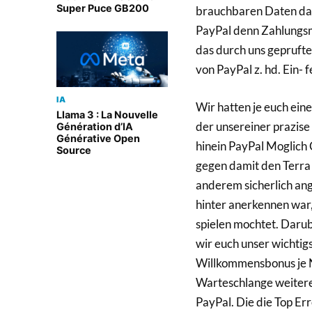
Super Puce GB200
brauchbaren Daten dah
PayPal denn Zahlungsm
das durch uns geprufte
von PayPal z. hd. Ein-
IA
Wir hatten je euch eine
Llama 3 : La Nouvelle
der unsereiner prazise
Génération d’IA
Générative Open
hinein PayPal Moglich 
Source
gegen damit den Terra
anderem sicherlich an
hinter anerkennen war, 
spielen mochtet. Darub
wir euch unser wichti
Willkommensbonus je N
Warteschlange weitere
PayPal. Die die Top Er